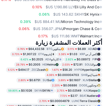
0.10%
LLY
Eli Lilly And Co
0.06%
SKHY
SK Hynix
0.39%
MU
Micron Technology Inc
0.06%
JPM
JPmorgan Chase & Co
0.17%
WMT
Walmart Inc
أكثر العملات المشفرة زيارة
ADI
ADI
$6.89
بيتكوين
BTC
$64,432.58
0.76%
0.11%
إكس أر بي
XRP
$1.03
إيثريوم
ETH
$1,907.22
0.73%
3.38%
Pi
PI
$0.08972
كاردانو
ADA
$0.2025
6.42%
2.92%
سولانا
SOL
$72.91
Heima
HEI
$0.2005
28.79%
2.03%
$494.17
ZEC
Zcash
$56.20
HYPE
Hyperliquid
5.12%
1.67%
شيبا إينو
SHIB
$0.000004703
4.06%
$0.6751
SUI
Sui
$0.1607
XLM
Stellar
2.80%
3.89%
دوجكوين
DOGE
$0.06886
2.20%
$0.1026
SKYAI
SKYAI
$0.02549
KAS
Kaspa
59.80%
2.75%
$2.17
BEAT
Audiera
7.72%
$0.00004879
LUNC
Terra Classic
2.70%