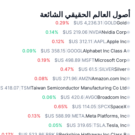
أصول العالم الحقيقي الشائعة
0.29%
GOLD
Gold
0.14%
NVDA
Nvidia Corp
0.12%
AAPL
Apple Inc.
0.09%
GOOGL
Alphabet Inc Class A
0.19%
MSFT
Microsoft Corp
0.47%
SILVER
Silver
0.08%
AMZN
Amazon.com Inc
TSM
Taiwan Semiconductor Manufacturing Co Ltd
0.06%
AVGO
Broadcom Inc
0.65%
SPCX
SpaceX
0.13%
META
Meta Platforms, Inc.
0.05%
TSLA
Tesla, Inc.
0.17%
BRK.B
Berkshire Hathaway Inc Class B