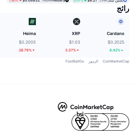
تشين لينك
LINK
$8.21
Hedera
HBAR
$0.06832
1.90%
0.07%
رائج
Heima
XRP
Cardano
$0.2005
$1.03
$0.2025
28.79%
3.37%
6.42%
CoinMarketCap
الرموز
FootBallGo