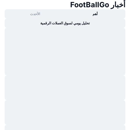
أخبار FootBallGo
جديد
صناديق الاستثمار المتداولة في العملات المشفرة
x402
أهم
الأحدث
كريبتو
صناديق المؤشرات المتداولة لـ بيتكوين
تحليل يومي لسوق العملات الرقمية
سياسة
صناديق المؤشرات المتداولة لـ إيثريوم
الرياضة
التحليل الفني
المالية
RSI
تقنية
MACD
NFT
المشتقات
إحصائيات NFT الشاملة
نظرة عامة
المبيعات القادمة
تصفيات