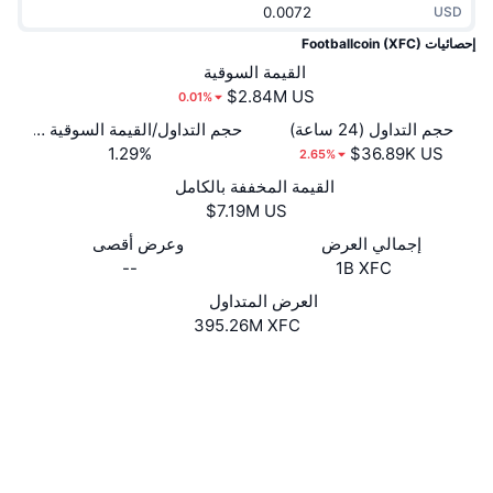
USD
جديد
صناديق الاستثمار المتداولة في العملات المشفرة
x402
إحصائيات Footballcoin (XFC)
كريبتو
القيمة السوقية
صناديق المؤشرات المتداولة لـ بيتكوين
0.01%
سياسة
صناديق المؤشرات المتداولة لـ إيثريوم
حجم التداول (24 ساعة)
حجم التداول/القيمة السوقية (24 ساعة)
1.29%
2.65%
الرياضة
القيمة المخففة بالكامل
التحليل الفني
المالية
إجمالي العرض
وعرض أقصى
RSI
--
1B XFC
تقنية
MACD
العرض المتداول
395.26M XFC
NFT
موقع إلكتروني
Website
Whitepaper
المشتقات
الوسائط الاجتماعية
إحصائيات NFT الشاملة
3.0
نظرة عامة
تقييم (CertiK)
مستشكفات
xplorer.xfccoin.io
المبيعات القادمة
UCID
تصفيات
3663