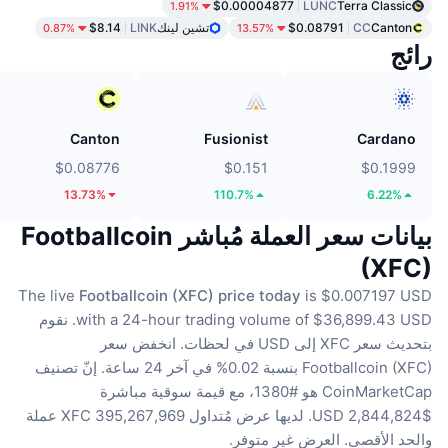
$0.00004877
LUNC
Terra Classic
1.91%
Canton
CC
$0.08791
تشين لينك
LINK
$8.14
0.87%
13.57%
رائج
Canton
Fusionist
Cardano
$0.08776
$0.151
$0.1999
13.73%
110.7%
6.22%
بيانات سعر العملة مُباشر Footballcoin
(XFC)
The live
Footballcoin (XFC) price today
is $0.007197 USD
with a 24-hour trading volume of $36,899.43 USD.
نقوم
بتحديث سعر XFC إلى USD في لحظات.
انخفض سعر
Footballcoin (XFC) بنسبة 0.02% في آخر 24 ساعة.
إنّ تصنيف
CoinMarketCap هو #1380، مع قيمة سوقية مباشرة
$2,844,824 USD.
لديها عرض مُتداول 395,267,969 XFC عملة
والحد الأقصى. العرض غير متوفر.