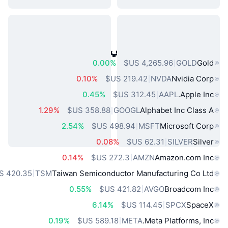
أصول العالم الحقيقي الشائعة
0.00%
GOLD
Gold
0.10%
NVDA
Nvidia Corp
0.45%
AAPL
Apple Inc.
1.29%
GOOGL
Alphabet Inc Class A
2.54%
MSFT
Microsoft Corp
0.08%
SILVER
Silver
0.14%
AMZN
Amazon.com Inc
TSM
Taiwan Semiconductor Manufacturing Co Ltd
0.55%
AVGO
Broadcom Inc
6.14%
SPCX
SpaceX
0.19%
META
Meta Platforms, Inc.