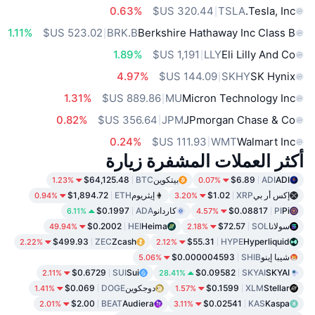
0.63%
TSLA
Tesla, Inc.
1.11%
BRK.B
Berkshire Hathaway Inc Class B
1.89%
LLY
Eli Lilly And Co
4.97%
SKHY
SK Hynix
1.31%
MU
Micron Technology Inc
0.82%
JPM
JPmorgan Chase & Co
0.24%
WMT
Walmart Inc
أكثر العملات المشفرة زيارة
ADI
ADI
$6.89
بيتكوين
BTC
$64,125.48
1.23%
0.07%
إكس أر بي
XRP
$1.02
إيثريوم
ETH
$1,894.72
0.94%
3.20%
Pi
PI
$0.08817
كاردانو
ADA
$0.1997
6.11%
4.57%
سولانا
SOL
$72.57
Heima
HEI
$0.2002
49.94%
2.18%
$499.93
ZEC
Zcash
$55.31
HYPE
Hyperliquid
2.22%
2.12%
شيبا إينو
SHIB
$0.000004593
5.06%
$0.6729
SUI
Sui
$0.09582
SKYAI
SKYAI
2.11%
28.41%
Stellar
XLM
$0.1599
دوجكوين
DOGE
$0.069
1.41%
1.57%
$2.00
BEAT
Audiera
$0.02541
KAS
Kaspa
2.01%
3.11%