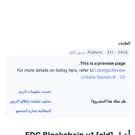
كبار المتداولين
التدفقات الداخلة/الخارجة للمنصات
مؤسسة
الوسائط الاجتماعية
رائج
التداول الفوري (spot)
Audits
التسعير
مؤشرات
القادمة
المشتقات
مستشكفات
explorer.blockchain.mn
UCID
الموارد
تمت إضافتها حديثًا
1358
مُؤشر الخوف والطمع
العلامات
الرابحة والخاسرة
مؤشر موسم العملات البديلة
DPoS
X11
Platform
عرض الكل
الوثائق
This is a preview page.
الأكثر زيارة
مؤشرات دورة السوق
الأسائة الشائعة
For more details on listing tiers, refer to
Listings Review
Criteria Section B - (3).
الشعور السائد للمجتمع
هيمنة Bitcoin
تكاملات الذكاء الاصطناعي
تحديث معلومات الرمز
ترتيب السلاسل
مؤشر CoinMarketCap 20
مركز وكلاء CMC
تسليم عمليات إطلاق الرموز
هل تملك هذا المشروع؟
مؤشر CoinMarketCap 100
أسواق التوقعات
المطالبة بشارة المجتمع
سوق المهارات
رائج
تدفقات صناديق المؤشرات المتداولة
CMC MCP
أخبار EDC Blockchain v1 [old]