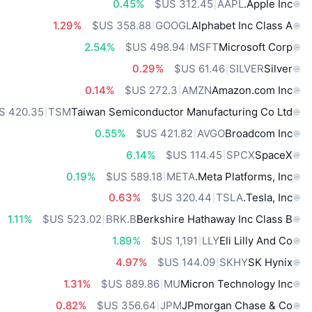
0.45%
AAPL
Apple Inc.
1.29%
GOOGL
Alphabet Inc Class A
2.54%
MSFT
Microsoft Corp
0.29%
SILVER
Silver
0.14%
AMZN
Amazon.com Inc
TSM
Taiwan Semiconductor Manufacturing Co Ltd
0.55%
AVGO
Broadcom Inc
6.14%
SPCX
SpaceX
0.19%
META
Meta Platforms, Inc.
0.63%
TSLA
Tesla, Inc.
1.11%
BRK.B
Berkshire Hathaway Inc Class B
1.89%
LLY
Eli Lilly And Co
4.97%
SKHY
SK Hynix
1.31%
MU
Micron Technology Inc
0.82%
JPM
JPmorgan Chase & Co