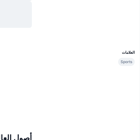
موقع إلكتروني
Website
Whitepaper
الوسائط الاجتماعية
bloks.io
مستشكفات
UCID
5832
العلامات
Sports
أصول العال