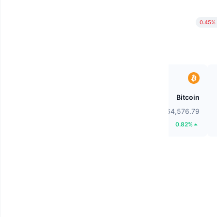
0.45%
Heima
Bitcoin
$0.2674
$64,576.79
106.19%
0.82%