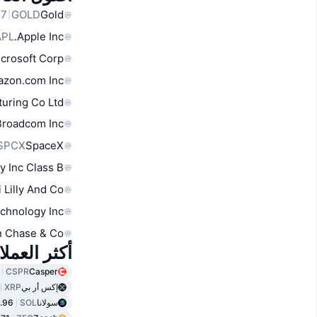
GOLD
Gold
APL
Apple Inc.
crosoft Corp
zon.com Inc
uring Co Ltd
Broadcom Inc
SPCX
SpaceX
y Inc Class B
i Lilly And Co
chnology Inc
 Chase & Co
أكثر العمل
CSPR
Casper
إكس أر بي
XRP
سولانا
SOL
.96