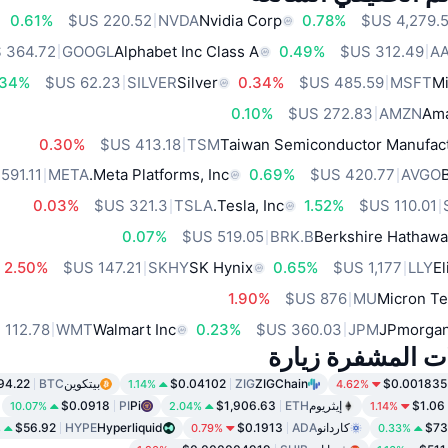
0.61%
NVDA
Nvidia Corp
0.78%
GOOGL
Alphabet Inc Class A
0.49%
A
.34%
SILVER
Silver
0.34%
MSFT
Mi
0.10%
AMZN
Ama
0.30%
TSM
Taiwan Semiconductor Manufact
META
Meta Platforms, Inc.
0.69%
AVGO
0.03%
TSLA
Tesla, Inc.
1.52%
0.07%
BRK.B
Berkshire Hathawa
2.50%
SKHY
SK Hynix
0.65%
LLY
El
1.90%
MU
Micron Te
WMT
Walmart Inc
0.23%
JPM
JPmorgan
ات المشفرة زيارة
$0.001835
ZIGChain
ZIG
$0.04102
بيتكوين
BTC
94.22
1.14%
4.62%
$1.06
إيثريوم
ETH
$1,906.63
Pi
PI
$0.0918
10.07%
2.04%
1.14%
$73
كاردانو
ADA
$0.1913
Hyperliquid
HYPE
$56.92
%
0.79%
0.33%