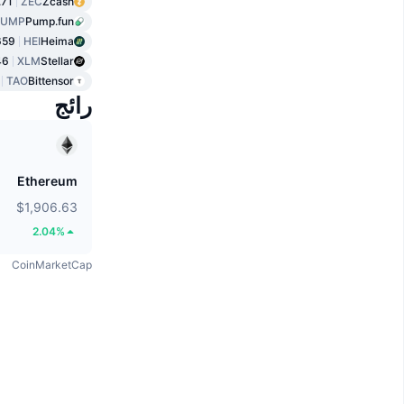
.71
ZEC
Zcash
PUMP
Pump.fun
659
HEI
Heima
46
XLM
Stellar
TAO
Bittensor
رائج
Ethereum
$1,906.63
2.04%
CoinMarketCap