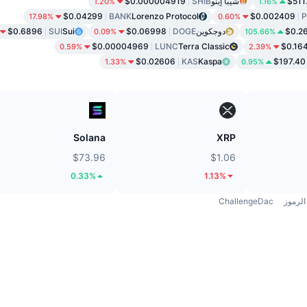
$511
شيبا إينو
SHIB
$0.000004919
1.20%
1.16%
$0.04299
BANK
Lorenzo Protocol
$0.002409
17.98%
0.60%
$0.2
دوجكوين
DOGE
$0.06998
Sui
SUI
$0.6896
0.09%
105.66%
$0.00004969
LUNC
Terra Classic
$0.16
0.59%
2.39%
$0.02606
KAS
Kaspa
$197.40
1.33%
0.95%
Solana
XRP
$73.96
$1.06
0.33%
1.13%
الرموز
ChallengeDac