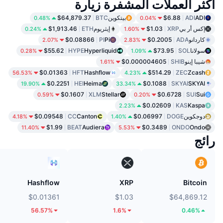
أكثر العملات المشفرة زيارة
ADI
ADI
$6.88
بيتكوين
BTC
$64,879.37
0.48%
0.04%
إكس أر بي
XRP
$1.03
إيثريوم
ETH
$1,913.46
0.24%
1.60%
كاردانو
ADA
$0.2005
Pi
PI
$0.08866
2.07%
2.83%
سولانا
SOL
$73.95
Hyperliquid
HYPE
$55.62
0.28%
1.09%
شيبا إينو
SHIB
$0.000004605
1.61%
$0.01363
HFT
Hashflow
$514.29
ZEC
Zcash
56.53%
4.23%
$0.2251
HEI
Heima
$0.1088
SKYAI
SKYAI
19.90%
33.34%
$0.1607
XLM
Stellar
$0.6728
SUI
Sui
0.59%
0.20%
$0.02609
KAS
Kaspa
2.23%
دوجكوين
DOGE
$0.06997
Canton
CC
$0.09548
4.18%
1.40%
$1.99
BEAT
Audiera
$0.3489
ONDO
Ondo
11.40%
5.53%
رائج
Hashflow
XRP
Bitcoin
$0.01361
$1.03
$64,869.12
56.57%
1.6%
0.46%