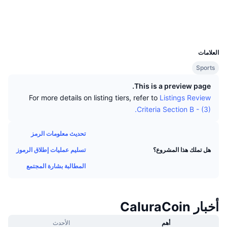
كبار المتداولين
التدفقات الداخلة/الخارجة للمنصات
مؤسسة
الوسائط الاجتماعية
رائج
التداول الفوري (spot)
مستشكفات
explorer.caluracoin.com.br:3001
التسعير
UCID
مؤشرات
القادمة
المشتقات
4384
العلامات
الموارد
تمت إضافتها حديثًا
مُؤشر الخوف والطمع
Sports
الرابحة والخاسرة
مؤشر موسم العملات البديلة
This is a preview page.
الوثائق
For more details on listing tiers, refer to
Listings Review
الأكثر زيارة
مؤشرات دورة السوق
Criteria Section B - (3).
الأسائة الشائعة
الشعور السائد للمجتمع
هيمنة Bitcoin
تحديث معلومات الرمز
تكاملات الذكاء الاصطناعي
تسليم عمليات إطلاق الرموز
هل تملك هذا المشروع؟
ترتيب السلاسل
مؤشر CoinMarketCap 20
المطالبة بشارة المجتمع
مركز وكلاء CMC
مؤشر CoinMarketCap 100
أسواق التوقعات
سوق المهارات
أخبار CaluraCoin
رائج
تدفقات صناديق المؤشرات المتداولة
CMC MCP
أهم
الأحدث