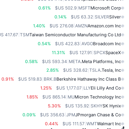
0.61%
MSFT
Microsoft Corp
0.14%
SILVER
Silver
1.40%
AMZN
Amazon.com Inc
TSM
Taiwan Semiconductor Manufacturing Co Ltd
0.54%
AVGO
Broadcom Inc
11.31%
SPCX
SpaceX
0.58%
META
Meta Platforms, Inc.
2.85%
TSLA
Tesla, Inc.
0.91%
BRK.B
Berkshire Hathaway Inc Class B
1.25%
LLY
Eli Lilly And Co
1.85%
MU
Micron Technology Inc
5.30%
SKHY
SK Hynix
0.09%
JPM
JPmorgan Chase & Co
0.44%
WMT
Walmart Inc