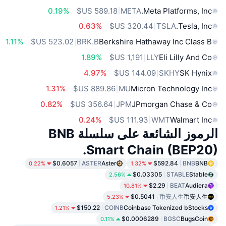
0.19%
META
Meta Platforms, Inc.
0.63%
TSLA
Tesla, Inc.
1.11%
BRK.B
Berkshire Hathaway Inc Class B
1.89%
LLY
Eli Lilly And Co
4.97%
SKHY
SK Hynix
1.31%
MU
Micron Technology Inc
0.82%
JPM
JPmorgan Chase & Co
0.24%
WMT
Walmart Inc
الرموز الشائعة على سلسلة BNB
Smart Chain (BEP20).
$0.6057
ASTER
Aster
$592.84
BNB
BNB
0.22%
1.32%
$0.03305
STABLE
Stable
2.56%
$2.29
BEAT
Audiera
10.81%
$0.5041
币安人生
币安人生
5.23%
$150.22
COINB
Coinbase Tokenized bStocks
1.21%
$0.0006289
BGSC
BugsCoin
0.11%