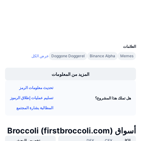
معدلات التمويل
مستشكفات
bscscan.com
المحافظ
UCID
35753
العلامات
Memes
Binance Alpha
Doggone Doggerel
عرض الكل
Boost
المزيد من المعلومات
تحديث معلومات الرمز
تسليم عمليات إطلاق الرموز
هل تملك هذا المشروع؟
المطالبة بشارة المجتمع
أسواق Broccoli (firstbroccoli.com)
الكل
CEX
DEX
تخصيص البحث