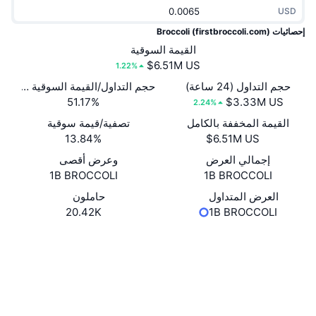
USD
جديد
صناديق الاستثمار المتداولة في العملات المشفرة
x402
إحصائيات Broccoli (firstbroccoli.com)
كريبتو
صناديق المؤشرات المتداولة لـ بيتكوين
القيمة السوقية
1.22%
سياسة
صناديق المؤشرات المتداولة لـ إيثريوم
حجم التداول (24 ساعة)
حجم التداول/القيمة السوقية (24 ساعة)
51.17%
2.24%
الرياضة
القيمة المخففة بالكامل
تصفية/قيمة سوقية
التحليل الفني
13.84%
المالية
RSI
إجمالي العرض
وعرض أقصى
1B BROCCOLI
1B BROCCOLI
تقنية
MACD
العرض المتداول
حاملون
20.42K
1B BROCCOLI
NFT
المشتقات
موقع إلكتروني
Website
الوسائط الاجتماعية
إحصائيات NFT الشاملة
نظرة عامة
العقود
0x12B4...512F3b
4.2
المبيعات القادمة
تقييم (CertiK)
تصفيات
Audits