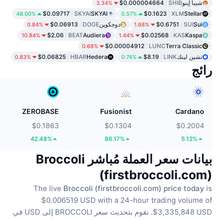
شيبا إينو
SHIB
$0.000004664
3.34%
$0.09717
SKYAI
SKYAI
$0.1623
XLM
Stellar
48.00%
0.57%
Sui
SUI
$0.6751
دوجكوين
DOGE
$0.06913
0.84%
1.68%
$2.06
BEAT
Audiera
$0.02568
KAS
Kaspa
10.84%
1.44%
$0.00004912
LUNC
Terra Classic
0.68%
تشين لينك
LINK
$8.19
Hedera
HBAR
$0.06825
0.83%
0.74%
رائج
ZEROBASE
Fusionist
Cardano
$0.1863
$0.1304
$0.2004
42.48%
86.17%
5.12%
بيانات سعر العملة مُباشر Broccoli
(firstbroccoli.com)
The live
Broccoli (firstbroccoli.com) price today
is
$0.006519 USD with a 24-hour trading volume of
$3,335,848 USD.
نقوم بتحديث سعر BROCCOLI إلى USD في