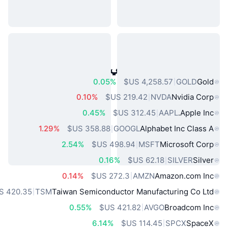
أصول العالم الحقيقي الشائعة
0.05%
GOLD
Gold
0.10%
NVDA
Nvidia Corp
0.45%
AAPL
Apple Inc.
1.29%
GOOGL
Alphabet Inc Class A
2.54%
MSFT
Microsoft Corp
0.16%
SILVER
Silver
0.14%
AMZN
Amazon.com Inc
TSM
Taiwan Semiconductor Manufacturing Co Ltd
0.55%
AVGO
Broadcom Inc
6.14%
SPCX
SpaceX