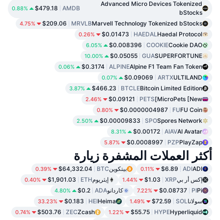
Advanced Micro Devices Tokenized
$479.18
AMDB
0.88%
bStocks
$209.06
MRVLB
Marvell Technology Tokenized bStocks
4.75%
$0.01473
HAEDAL
Haedal Protocol
0.26%
$0.008396
COOKIE
Cookie DAO
6.05%
$0.05055
GUA
SUPERFORTUNE
10.00%
$0.3174
ALPINE
Alpine F1 Team Fan Token
0.06%
$0.09069
ARTX
ULTILAND
0.07%
$466.23
BTCLE
Bitcoin Limited Edition
3.87%
$0.09121
PETS
MicroPets [New]
2.46%
$0.0000004987
FU
FU Coin
0.80%
$0.00009833
SPO
Spores Network
2.50%
$0.00172
AIAV
AI Avatar
8.31%
$0.0008997
PZP
PlayZap
5.87%
أكثر العملات المشفرة زيارة
ADI
ADI
$6.89
بيتكوين
BTC
$64,332.04
0.39%
0.11%
إكس أر بي
XRP
$1.03
إيثريوم
ETH
$1,901.03
0.40%
1.44%
Pi
PI
$0.08737
كاردانو
ADA
$0.2
4.80%
7.22%
سولانا
SOL
$72.59
Heima
HEI
$0.183
33.23%
1.49%
$503.76
ZEC
Zcash
$55.75
HYPE
Hyperliquid
0.74%
1.22%