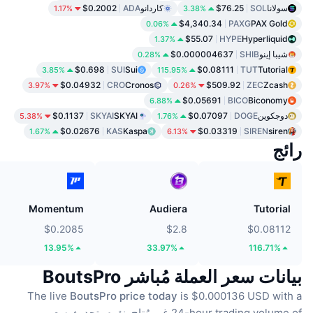
سولانا
SOL
$76.25
كاردانو
ADA
$0.2002
1.17%
3.38%
$4,340.34
PAXG
PAX Gold
0.06%
$55.07
HYPE
Hyperliquid
1.37%
شيبا إينو
SHIB
$0.000004637
0.28%
$0.698
SUI
Sui
$0.08111
TUT
Tutorial
3.85%
115.95%
$0.04932
CRO
Cronos
$509.92
ZEC
Zcash
3.97%
0.26%
$0.05691
BICO
Biconomy
6.88%
دوجكوين
DOGE
$0.07097
SKYAI
SKYAI
$0.1137
5.38%
1.76%
$0.02676
KAS
Kaspa
$0.03319
SIREN
siren
1.67%
6.13%
رائج
Momentum
Audiera
Tutorial
$0.2085
$2.8
$0.08112
13.95%
33.97%
116.71%
بيانات سعر العملة مُباشر BoutsPro
The live
BoutsPro price today
is $0.000136 USD with a
24-hour trading volume of غير مُتاح.
نقوم بتحديث سعر