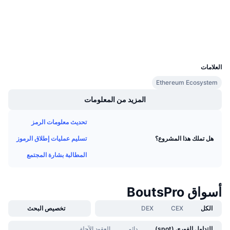
etherscan.io
معدلات التمويل
مستشكفات
المحافظ
UCID
2717
العلامات
Ethereum Ecosystem
المزيد من المعلومات
تحديث معلومات الرمز
تسليم عمليات إطلاق الرموز
هل تملك هذا المشروع؟
المطالبة بشارة المجتمع
أسواق BoutsPro
الكل
CEX
DEX
تخصيص البحث
التداول الفوري (spot)
دائم
العقود الآجلة