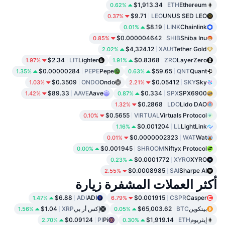
$1,913.34
ETH
Ethereum
0.62%
$9.71
LEO
UNUS SED LEO
0.37%
$8.19
LINK
Chainlink
0.01%
$0.000004642
SHIB
Shiba Inu
0.85%
$4,324.12
XAUt
Tether Gold
2.02%
$2.34
LIT
Lighter
$0.8368
ZRO
LayerZero
1.97%
1.91%
$0.00000284
PEPE
Pepe
$59.65
QNT
Quant
1.35%
0.63%
$0.3509
ONDO
Ondo
$0.05412
SKY
Sky
1.03%
2.21%
$89.33
AAVE
Aave
$0.334
SPX
SPX6900
1.42%
0.87%
$0.2868
LDO
Lido DAO
1.32%
$0.5655
VIRTUAL
Virtuals Protocol
0.10%
$0.001204
LL
LightLink
1.16%
$0.0000002323
WAT
Wat
0.01%
$0.001945
SHROOM
Niftyx Protocol
0.00%
$0.0001772
XYRO
XYRO
0.23%
$0.0008985
SAI
Sharpe AI
2.55%
أكثر العملات المشفرة زيارة
$6.88
ADI
ADI
$0.001915
CSPR
Casper
1.47%
6.79%
بيتكوين
BTC
$65,003.62
إكس أر بي
XRP
$1.04
1.56%
0.05%
إيثريوم
ETH
$1,919.14
Pi
PI
$0.09124
2.70%
0.30%