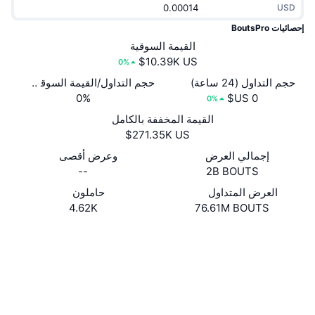
USD
جديد
صناديق الاستثمار المتداولة في العملات المشفرة
x402
إحصائيات BoutsPro
كريبتو
القيمة السوقية
صناديق المؤشرات المتداولة لـ بيتكوين
0%
سياسة
صناديق المؤشرات المتداولة لـ إيثريوم
حجم التداول (24 ساعة)
حجم التداول/القيمة السوقية (24 ساعة)
0%
0%
الرياضة
القيمة المخففة بالكامل
التحليل الفني
المالية
إجمالي العرض
وعرض أقصى
RSI
--
2B BOUTS
تقنية
MACD
العرض المتداول
حاملون
4.62K
76.61M BOUTS
NFT
موقع إلكتروني
Website
Whitepaper
المشتقات
إحصائيات NFT الشاملة
الوسائط الاجتماعية
نظرة عامة
العقود
المبيعات القادمة
0x139d...0d62e3
تصفيات
2.8
تقييم (CertiK)