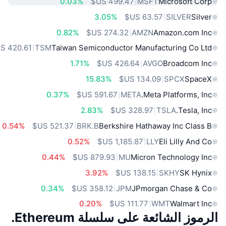
0.03%
MSFT
Microsoft Corp
3.05%
SILVER
Silver
0.82%
AMZN
Amazon.com Inc
TSM
Taiwan Semiconductor Manufacturing Co Ltd
1.71%
AVGO
Broadcom Inc
15.83%
SPCX
SpaceX
0.37%
META
Meta Platforms, Inc.
2.83%
TSLA
Tesla, Inc.
0.54%
BRK.B
Berkshire Hathaway Inc Class B
0.52%
LLY
Eli Lilly And Co
0.44%
MU
Micron Technology Inc
3.92%
SKHY
SK Hynix
0.34%
JPM
JPmorgan Chase & Co
0.20%
WMT
Walmart Inc
الرموز الشائعة على سلسلة Ethereum.