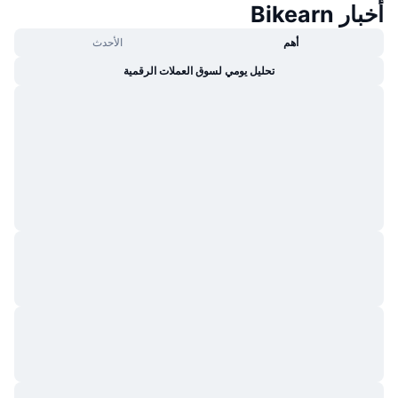
أخبار Bikearn
جديد
صناديق الاستثمار المتداولة في العملات المشفرة
x402
أهم
الأحدث
كريبتو
صناديق المؤشرات المتداولة لـ بيتكوين
تحليل يومي لسوق العملات الرقمية
سياسة
صناديق المؤشرات المتداولة لـ إيثريوم
الرياضة
التحليل الفني
المالية
RSI
تقنية
MACD
NFT
المشتقات
إحصائيات NFT الشاملة
نظرة عامة
المبيعات القادمة
تصفيات