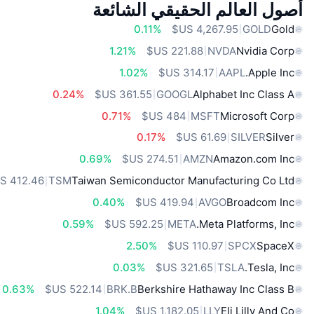
أصول العالم الحقيقي الشائعة
0.11%
GOLD
Gold
1.21%
NVDA
Nvidia Corp
1.02%
AAPL
Apple Inc.
0.24%
GOOGL
Alphabet Inc Class A
0.71%
MSFT
Microsoft Corp
0.17%
SILVER
Silver
0.69%
AMZN
Amazon.com Inc
TSM
Taiwan Semiconductor Manufacturing Co Ltd
0.40%
AVGO
Broadcom Inc
0.59%
META
Meta Platforms, Inc.
2.50%
SPCX
SpaceX
0.03%
TSLA
Tesla, Inc.
0.63%
BRK.B
Berkshire Hathaway Inc Class B
1.04%
LLY
Eli Lilly And Co