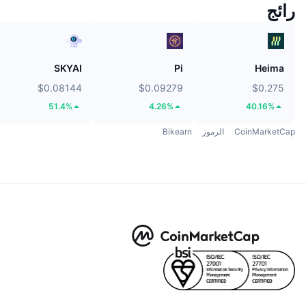
رائج
SKYAI
Pi
Heima
$0.08144
$0.09279
$0.275
51.4%
4.26%
40.16%
CoinMarketCap
الرموز
Bikearn