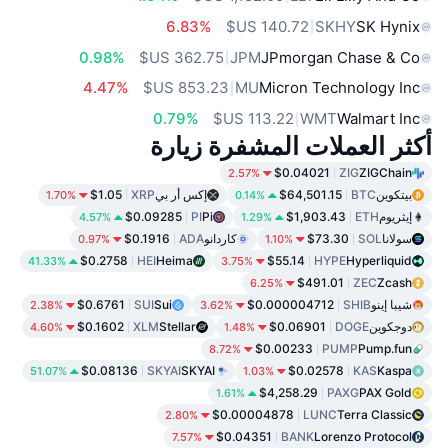
6.83%
SKHY
SK Hynix
0.98%
JPM
JPmorgan Chase & Co
4.47%
MU
Micron Technology Inc
0.79%
WMT
Walmart Inc
أكثر العملات المشفرة زيارة
$0.04021
ZIG
ZIGChain
2.57%
بيتكوين
BTC
$64,501.15
إكس أر بي
XRP
$1.05
1.70%
0.14%
إيثريوم
ETH
$1,903.43
Pi
PI
$0.09285
4.57%
1.29%
سولانا
SOL
$73.30
كاردانو
ADA
$0.1916
0.97%
1.10%
$0.2758
HEI
Heima
$55.14
HYPE
Hyperliquid
41.33%
3.75%
$491.01
ZEC
Zcash
6.25%
شيبا إينو
SHIB
$0.000004712
Sui
SUI
$0.6761
2.38%
3.62%
دوجكوين
DOGE
$0.06901
Stellar
XLM
$0.1602
4.60%
1.48%
$0.00233
PUMP
Pump.fun
8.72%
$0.08136
SKYAI
SKYAI
$0.02578
KAS
Kaspa
51.07%
1.03%
$4,258.29
PAXG
PAX Gold
1.61%
$0.00004878
LUNC
Terra Classic
2.80%
$0.04351
BANK
Lorenzo Protocol
7.57%