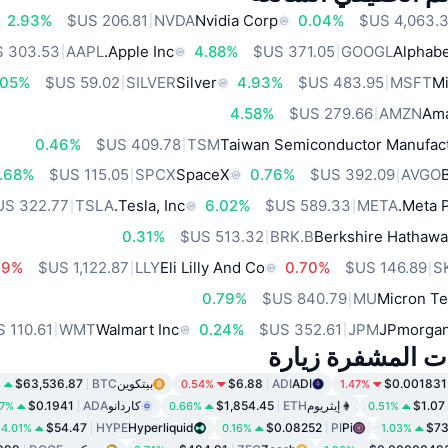
2.93%
NVDA
Nvidia Corp
0.04%
AAPL
Apple Inc.
4.88%
GOOGL
Alphabe
.05%
SILVER
Silver
4.93%
MSFT
Mi
4.58%
AMZN
Ama
0.46%
TSM
Taiwan Semiconductor Manufact
.68%
SPCX
SpaceX
0.76%
AVGO
TSLA
Tesla, Inc.
6.02%
META
Meta P
0.31%
BRK.B
Berkshire Hathawa
39%
LLY
Eli Lilly And Co
0.70%
S
0.79%
MU
Micron Te
WMT
Walmart Inc
0.24%
JPM
JPmorgan
ات المشفرة زيارة
$0.001831
ADI
ADI
$6.88
بيتكوين
BTC
$63,536.87
%
0.54%
1.47%
$1.07
إيثريوم
ETH
$1,854.45
كاردانو
ADA
$0.1941
67%
0.66%
0.51%
$54.47
HYPE
Hyperliquid
$0.08252
PI
Pi
$73
4.01%
0.16%
1.03%