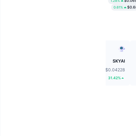
$0.06
1.28%
$0.
0.61%
Ethereum
SKYAI
$1,854.45
$0.04228
0.66%
31.42%