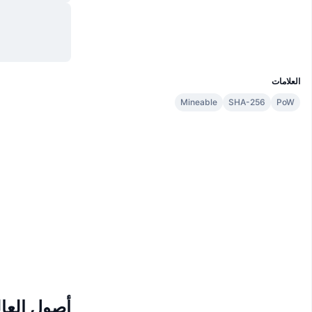
موقع إلكتروني
Website
Whitepaper
الوسائط الاجتماعية
UCID
70
العلامات
Mineable
SHA-256
PoW
أصول العال