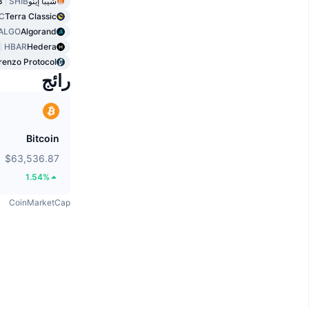
شيبا إينو
SHIB
3
C
Terra Classic
ALGO
Algorand
HBAR
Hedera
renzo Protocol
رائج
Bitcoin
$63,536.87
1.54%
CoinMarketCap