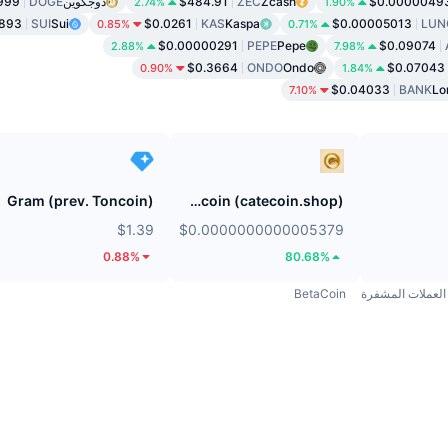
$0.0000049
Zcash
ZEC
$484.91
دوجكوين
DOGE
999
2.74%
1.90%
6893
SUI
Sui
$0.0261
KAS
Kaspa
$0.00005013
LUN
0.85%
0.71%
$0.00000291
PEPE
Pepe
$0.09074
2.88%
7.98%
$0.3664
ONDO
Ondo
$0.07043
0.90%
1.84%
$0.04033
BANK
Lo
7.10%
Gram (prev. Toncoin)
Catecoin (catecoin.shop)
$1.39
$0.0000000000005379
0.88%
80.68%
العملات المشفرة
BetaCoin