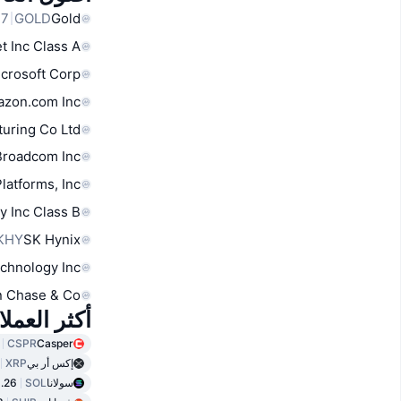
GOLD
Gold
t Inc Class A
crosoft Corp
zon.com Inc
uring Co Ltd
Broadcom Inc
latforms, Inc.
y Inc Class B
KHY
SK Hynix
chnology Inc
 Chase & Co
أكثر العمل
CSPR
Casper
إكس أر بي
XRP
سولانا
SOL
.26