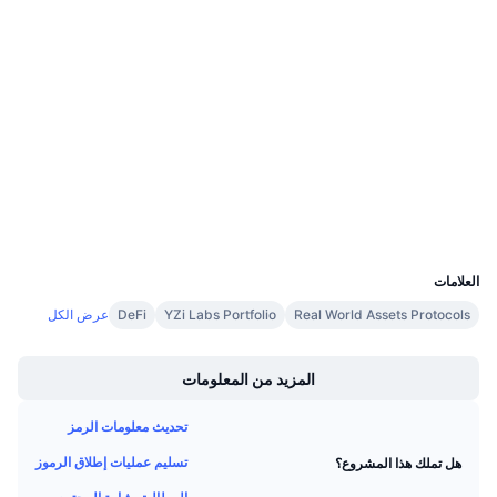
الوسائط الاجتماعية
معدلات التمويل
0x4677...a5E5f3
العقود
Audits
etherscan.io
مستشكفات
المحافظ
UCID
17799
العلامات
Real World Assets Protocols
YZi Labs Portfolio
DeFi
عرض الكل
Boost
المزيد من المعلومات
تحديث معلومات الرمز
تسليم عمليات إطلاق الرموز
هل تملك هذا المشروع؟