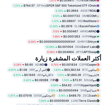
$0.004617
FUN
FUNToken
7.57%
$764.57
SPYon
SPDR S&P 500 Tokenized ETF (Ondo)
1.21%
$0.2664
ASSET
REAL
5.35%
$0.0001733
OMI
ECOMI
4.14%
$0.08807
RED
RedStone
1.31%
$0.2819
ELG
EscoinToken
0.26%
$0.000467
AIPAD
AIPAD
7.13%
$0.0001263
HYPR
Hypr
1.98%
$0.00000000000009341
SHIRYO
Shiryo
0.00%
$0.001004
DEAI
Zero1 Labs
14.06%
$0.004964
APYS
APYSwap
0.56%
أكثر العملات المشفرة زيارة
$6.90
ADI
ADI
$0.001834
CSPR
Casper
0.28%
0.70%
بيتكوين
BTC
$63,583.54
إكس أر بي
XRP
$1.08
0.97%
1.83%
إيثريوم
ETH
$1,860.29
كاردانو
ADA
$0.1945
6.51%
1.15%
سولانا
SOL
$73.51
Pi
PI
$0.08288
0.42%
1.53%
$54.82
HYPE
Hyperliquid
4.60%
شيبا إينو
SHIB
$0.00000494
2.18%
Zcash
ZEC
$486.70
دوجكوين
DOGE
$0.07018
1.47%
3.18%
$0.00005049
LUNC
Terra Classic
1.94%