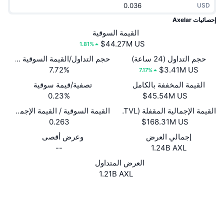
USD
جديد
صناديق الاستثمار المتداولة في العملات المشفرة
x402
إحصائيات Axelar
كريبتو
القيمة السوقية
صناديق المؤشرات المتداولة لـ بيتكوين
1.81%
سياسة
صناديق المؤشرات المتداولة لـ إيثريوم
حجم التداول (24 ساعة)
حجم التداول/القيمة السوقية (24 ساعة)
7.72%
7.17%
الرياضة
القيمة المخففة بالكامل
تصفية/قيمة سوقية
التحليل الفني
0.23%
المالية
القيمة الإجمالية المقفلة (TVL)
القيمة السوقية / القيمة الإجمالية المقفل
RSI
0.263
تقنية
MACD
إجمالي العرض
وعرض أقصى
--
1.24B AXL
NFT
العرض المتداول
المشتقات
1.21B AXL
إحصائيات NFT الشاملة
نظرة عامة
Whitepaper
Website
موقع إلكتروني
المبيعات القادمة
تصفيات