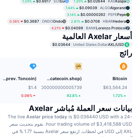
$0.6917
SUI
Sui
$0.02644
KAS
Kaspa
1.24%
1.20%
$0.09039
ALGO
Algorand
7.44%
$0.00000292
PEPE
Pepe
3.14%
$0.3687
ONDO
Ondo
$0.0708
HBAR
Hedera
0.38%
2.81%
$0.04099
BANK
Lorenzo Protocol
4.21%
أسعار Axelar العالمية
$0.03644
United States Dollar
AXL/USD
رائج
Gram (prev. Toncoin)
Catecoin (catecoin.shop)
Bitcoin
$1.4
$0.0000000000005739
$63,564.24
0.06%
92.8%
1.72%
بيانات سعر العملة مُباشر Axelar
The live
Axelar price today
is $0.036440 USD with a 24-
hour trading volume of $3,418,588 USD.
نقوم بتحديث سعر
AXL إلى USD في لحظات.
ارتفع سعر Axelar بنسبة 1.77 % في