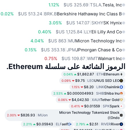
1.12%
TSLA
Tesla, Inc.
0.02%
BRK.B
Berkshire Hathaway Inc Class B
3.05%
SKHY
SK Hynix
0.40%
LLY
Eli Lilly And Co
4.04%
MU
Micron Technology Inc
0.15%
JPM
JPmorgan Chase & Co
0.75%
WMT
Walmart Inc
الرموز الشائعة على سلسلة Ethereum.
$1,862.87
ETH
Ethereum
0.04%
$9.75
LEO
UNUS SED LEO
0.09%
$8.20
LINK
Chainlink
1.15%
$0.000004993
SHIB
Shiba Inu
2.53%
$4,042.50
XAUt
Tether Gold
0.06%
$0.01559
SPK
Spark
0.41%
Micron Technology Tokenized Stock
$826.93
MUon
2.00%
(Ondo)
$0.05943
ELF
aelf
$2.51
RIVER
River
2.21%
2.79%