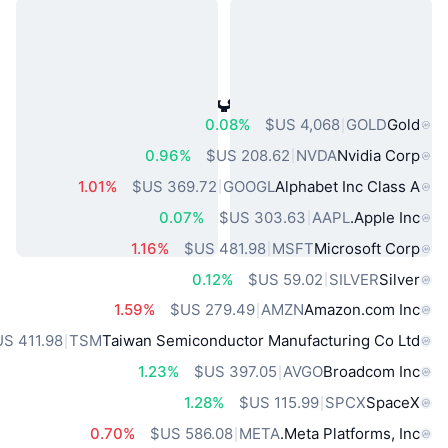
أصول العالم الحقيقي الشائعة
0.08%
GOLD
Gold
0.96%
NVDA
Nvidia Corp
1.01%
GOOGL
Alphabet Inc Class A
0.07%
AAPL
Apple Inc.
1.16%
MSFT
Microsoft Corp
0.12%
SILVER
Silver
1.59%
AMZN
Amazon.com Inc
TSM
Taiwan Semiconductor Manufacturing Co Ltd
1.23%
AVGO
Broadcom Inc
1.28%
SPCX
SpaceX
0.70%
META
Meta Platforms, Inc.