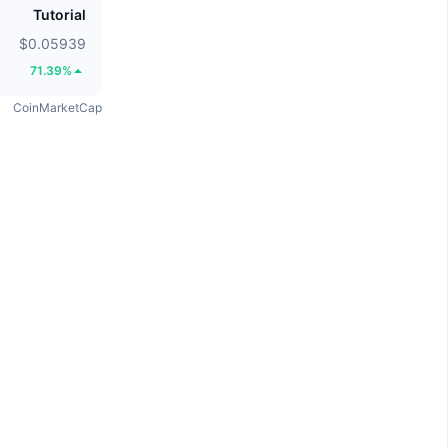
Tutorial
$0.05939
71.39%
CoinMarketCap