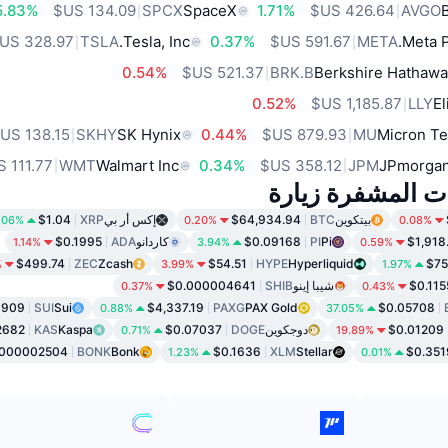
5.83%
SPCX
SpaceX
1.71%
AVGO
TSLA
Tesla, Inc.
0.37%
META
Meta P
0.54%
BRK.B
Berkshire Hathawa
0.52%
LLY
El
SKHY
SK Hynix
0.44%
MU
Micron Te
WMT
Walmart Inc
0.34%
JPM
JPmorgan
ات المشفرة زيارة
بيتكوين
BTC
$64,934.94
إكس أر بي
XRP
$1.04
.06%
0.20%
0.08%
$1,918
Pi
PI
$0.09168
كاردانو
ADA
$0.1995
1.14%
3.94%
0.59%
$499.74
ZEC
Zcash
$54.51
HYPE
Hyperliquid
$75
%
3.99%
1.97%
$0.115
شيبا إينو
SHIB
$0.000004641
0.37%
0.43%
6909
SUI
Sui
$4,337.19
PAXG
PAX Gold
$0.05708
0.88%
37.05%
$0.01209
دوجكوين
DOGE
$0.07037
Kaspa
KAS
2682
0.71%
19.89%
.000002504
BONK
Bonk
$0.1636
XLM
Stellar
$0.351
1.23%
0.01%