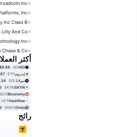
Broadcom Inc
latforms, Inc.
y Inc Class B
i Lilly And Co
chnology Inc
 Chase & Co
أكثر العمل
$6.88
ADI
ADI
إيثريوم
ETH
.87
سولانا
SOL
.34
5
SKYAI
SKYAI
BICO
Biconomy
HFT
Hashflow
9
ONDO
Ondo
رائج