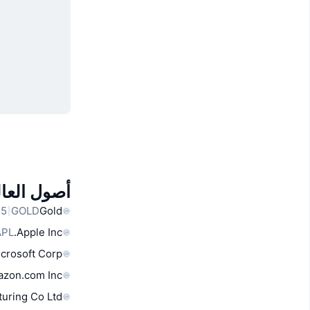
أصول العال
GOLD
Gold
APL
Apple Inc.
crosoft Corp
zon.com Inc
uring Co Ltd