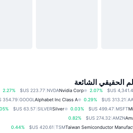
م الحقيقي الشائعة
2.27%
NVDA
Nvidia Corp
2.07%
GOOGL
Alphabet Inc Class A
0.29%
A
.05%
SILVER
Silver
0.03%
MSFT
Mi
0.82%
AMZN
Ama
0.44%
TSM
Taiwan Semiconductor Manufact