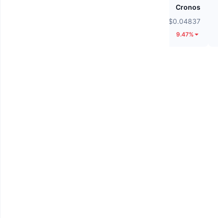
siren
Cronos
$0.03502
$0.04837
13.81%
9.47%