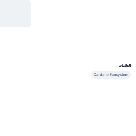
موقع إلكتروني
Website
Whitepaper
الوسائط الاجتماعية
العقود
b34b3e...455441
2.0
تقييم (CertiK)
مستشكفات
cardanoscan.io
المحافظ
UCID
17688
العلامات
Cardano Ecosystem