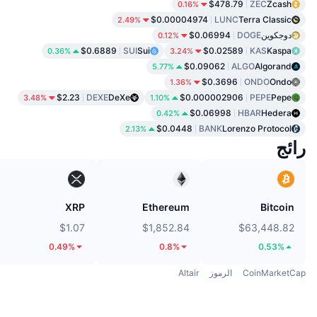
$478.79
ZEC
Zcash
0.16%
$0.00004974
LUNC
Terra Classic
2.49%
دوجكوين
DOGE
$0.06994
0.12%
$0.6889
SUI
Sui
$0.02589
KAS
Kaspa
0.36%
3.24%
$0.09062
ALGO
Algorand
5.77%
$0.3696
ONDO
Ondo
1.36%
$2.23
DEXE
DeXe
$0.000002906
PEPE
Pepe
3.48%
1.10%
$0.06998
HBAR
Hedera
0.42%
$0.0448
BANK
Lorenzo Protocol
2.13%
رائج
XRP
Ethereum
Bitcoin
$1.07
$1,852.84
$63,448.82
0.49%
0.8%
0.53%
CoinMarketCap
الرموز
Altair