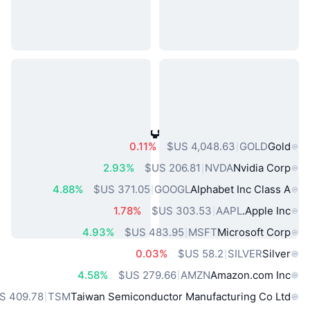
أصول العالم الحقيقي الشائعة
0.11%
GOLD
Gold
2.93%
NVDA
Nvidia Corp
4.88%
GOOGL
Alphabet Inc Class A
1.78%
AAPL
Apple Inc.
4.93%
MSFT
Microsoft Corp
0.03%
SILVER
Silver
4.58%
AMZN
Amazon.com Inc
TSM
Taiwan Semiconductor Manufacturing Co Ltd