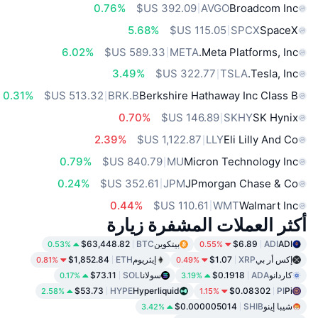
0.76%
AVGO
Broadcom Inc
5.68%
SPCX
SpaceX
6.02%
META
Meta Platforms, Inc.
3.49%
TSLA
Tesla, Inc.
0.31%
BRK.B
Berkshire Hathaway Inc Class B
0.70%
SKHY
SK Hynix
2.39%
LLY
Eli Lilly And Co
0.79%
MU
Micron Technology Inc
0.24%
JPM
JPmorgan Chase & Co
0.44%
WMT
Walmart Inc
أكثر العملات المشفرة زيارة
ADI
ADI
$6.89
بيتكوين
BTC
$63,448.82
0.53%
0.55%
إكس أر بي
XRP
$1.07
إيثريوم
ETH
$1,852.84
0.81%
0.49%
كاردانو
ADA
$0.1918
سولانا
SOL
$73.11
0.17%
3.19%
$53.73
HYPE
Hyperliquid
$0.08302
PI
Pi
2.58%
1.15%
شيبا إينو
SHIB
$0.000005014
3.42%