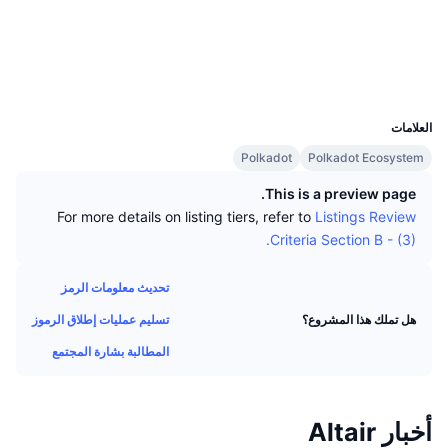
كبار المتداولين
التدفقات الداخلة/الخارجة للمنصات
مؤسسة
الوسائط الاجتماعية
رائج
التداول الفوري (spot)
2.8
تقييم (CertiK)
التسعير
مؤشرات
القادمة
مستشكفات
polkadot.js.org
المشتقات
UCID
12209
الموارد
تمت إضافتها حديثًا
مُؤشر الخوف والطمع
العلامات
Polkadot
Polkadot Ecosystem
الرابحة والخاسرة
مؤشر موسم العملات البديلة
الوثائق
This is a preview page.
الأكثر زيارة
مؤشرات دورة السوق
For more details on listing tiers, refer to
Listings Review
الأسائة الشائعة
Criteria Section B - (3).
الشعور السائد للمجتمع
هيمنة Bitcoin
تكاملات الذكاء الاصطناعي
تحديث معلومات الرمز
ترتيب السلاسل
مؤشر CoinMarketCap 20
تسليم عمليات إطلاق الرموز
هل تملك هذا المشروع؟
مركز وكلاء CMC
المطالبة بشارة المجتمع
مؤشر CoinMarketCap 100
أسواق التوقعات
سوق المهارات
رائج
تدفقات صناديق المؤشرات المتداولة
أخبار Altair
CMC MCP