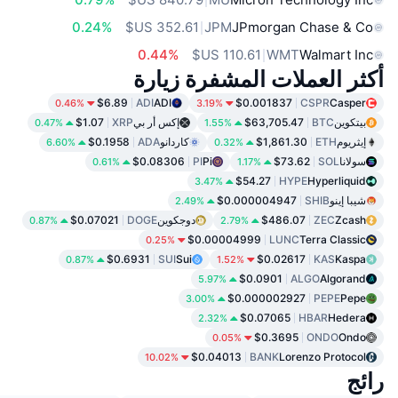
0.24%
JPM
JPmorgan Chase & Co
0.44%
WMT
Walmart Inc
أكثر العملات المشفرة زيارة
$6.89
ADI
ADI
$0.001837
CSPR
Casper
0.46%
3.19%
بيتكوين
BTC
$63,705.47
إكس أر بي
XRP
$1.07
0.47%
1.55%
إيثريوم
ETH
$1,861.30
كاردانو
ADA
$0.1958
6.60%
0.32%
سولانا
SOL
$73.62
Pi
PI
$0.08306
0.61%
1.17%
$54.27
HYPE
Hyperliquid
3.47%
شيبا إينو
SHIB
$0.000004947
2.49%
Zcash
ZEC
$486.07
دوجكوين
DOGE
$0.07021
0.87%
2.79%
$0.00004999
LUNC
Terra Classic
0.25%
$0.6931
SUI
Sui
$0.02617
KAS
Kaspa
0.87%
1.52%
$0.0901
ALGO
Algorand
5.97%
$0.000002927
PEPE
Pepe
3.00%
$0.07065
HBAR
Hedera
2.32%
$0.3695
ONDO
Ondo
0.05%
$0.04013
BANK
Lorenzo Protocol
10.02%
رائج