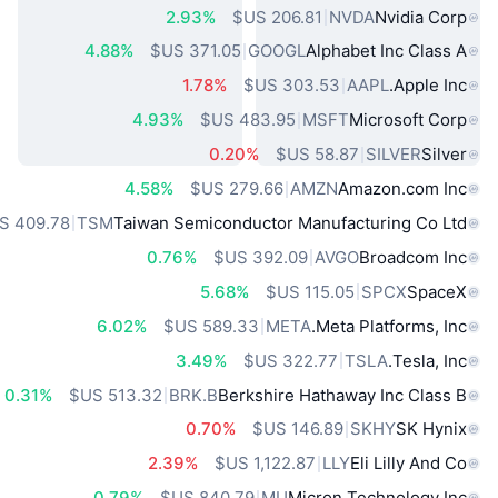
2.93%
NVDA
Nvidia Corp
4.88%
GOOGL
Alphabet Inc Class A
1.78%
AAPL
Apple Inc.
4.93%
MSFT
Microsoft Corp
0.20%
SILVER
Silver
4.58%
AMZN
Amazon.com Inc
TSM
Taiwan Semiconductor Manufacturing Co Ltd
0.76%
AVGO
Broadcom Inc
5.68%
SPCX
SpaceX
6.02%
META
Meta Platforms, Inc.
3.49%
TSLA
Tesla, Inc.
0.31%
BRK.B
Berkshire Hathaway Inc Class B
0.70%
SKHY
SK Hynix
2.39%
LLY
Eli Lilly And Co
0.79%
MU
Micron Technology Inc