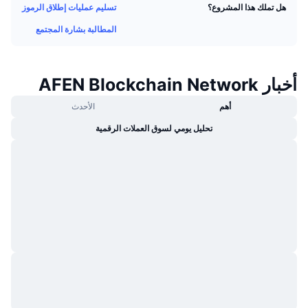
تسليم عمليات إطلاق الرموز
هل تملك هذا المشروع؟
جديد
صناديق الاستثمار المتداولة في العملات المشفرة
x402
المطالبة بشارة المجتمع
كريبتو
صناديق المؤشرات المتداولة لـ بيتكوين
سياسة
صناديق المؤشرات المتداولة لـ إيثريوم
أخبار AFEN Blockchain Network
أهم
الأحدث
الرياضة
التحليل الفني
تحليل يومي لسوق العملات الرقمية
المالية
RSI
تقنية
MACD
NFT
المشتقات
إحصائيات NFT الشاملة
نظرة عامة
المبيعات القادمة
تصفيات