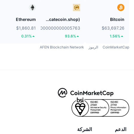
Ethereum
Catecoin (catecoin.shop)
Bitcoin
$1,860.81
$0.0000000000005763
$63,697.26
0.31%
93.6%
1.56%
CoinMarketCap
الرموز
AFEN Blockchain Network
الدعم
الشركة