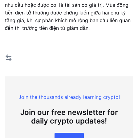
nhu cầu hoặc được coi là tài sản có giá trị. Mùa đông
tiền điện tử thường được chứng kiến giữa hai chu kỳ
tăng giá, khi sự phấn khích mở rộng ban đầu liên quan
đến thị trường tiền điện tử giảm dần.
Join the thousands already learning crypto!
Join our free newsletter for
daily crypto updates!