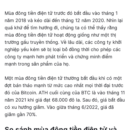
Mùa đông tiền điện tử trước đó bắt đầu vào tháng 1
năm 2018 và kéo dài đến tháng 12 năm 2020. Nhìn lại
quá khứ để tìm hướng đi, chúng ta có thể thấy rằng
mùa đông tiền điện tử hoạt động giống như một thị
trường gấu truyền thống. Về lâu dài, các công ty khởi
nghiệp yếu kém sẽ bị loại bỏ đồng thời cho phép các
công ty mạnh hơn phát triển và chứng minh điểm
mạnh trong sản phẩm của họ.
Một mùa đông tiền điện tử thường bắt đầu khi có một
đợt bán tháo mạnh từ mức cao nhất mọi thời đại trước
đó của Bitcoin. ATH cuối cùng của BTC là vào tháng 11
năm 2021 khi giá đạt 68.000 đô la. Sau đó, giá bắt đầu
có xu hướng giảm. Vào giữa tháng 6/2022, giá đã
giảm gần 70%.
So sánh mùa đông tiền điện tử và