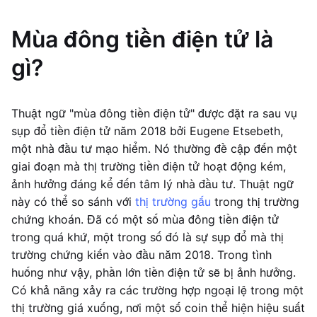
Mùa đông tiền điện tử là
gì?
Thuật ngữ "mùa đông tiền điện tử" được đặt ra sau vụ
sụp đổ tiền điện tử năm 2018 bởi Eugene Etsebeth,
một nhà đầu tư mạo hiểm. Nó thường đề cập đến một
giai đoạn mà thị trường tiền điện tử hoạt động kém,
ảnh hưởng đáng kể đến tâm lý nhà đầu tư. Thuật ngữ
này có thể so sánh với
thị trường gấu
trong thị trường
chứng khoán. Đã có một số mùa đông tiền điện tử
trong quá khứ, một trong số đó là sự sụp đổ mà thị
trường chứng kiến vào đầu năm 2018. Trong tình
huống như vậy, phần lớn tiền điện tử sẽ bị ảnh hưởng.
Có khả năng xảy ra các trường hợp ngoại lệ trong một
thị trường giá xuống, nơi một số coin thể hiện hiệu suất