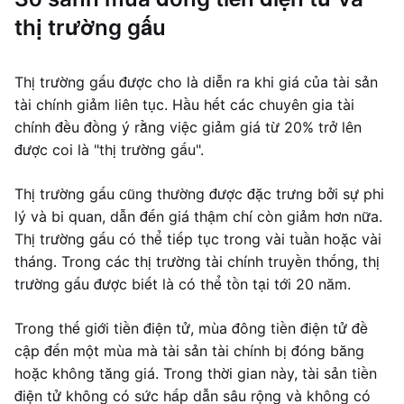
thị trường gấu
Thị trường gấu được cho là diễn ra khi giá của tài sản
tài chính giảm liên tục. Hầu hết các chuyên gia tài
chính đều đồng ý rằng việc giảm giá từ 20% trở lên
được coi là "thị trường gấu".
Thị trường gấu cũng thường được đặc trưng bởi sự phi
lý và bi quan, dẫn đến giá thậm chí còn giảm hơn nữa.
Thị trường gấu có thể tiếp tục trong vài tuần hoặc vài
tháng. Trong các thị trường tài chính truyền thống, thị
trường gấu được biết là có thể tồn tại tới 20 năm.
Trong thế giới tiền điện tử, mùa đông tiền điện tử đề
cập đến một mùa mà tài sản tài chính bị đóng băng
hoặc không tăng giá. Trong thời gian này, tài sản tiền
điện tử không có sức hấp dẫn sâu rộng và không có