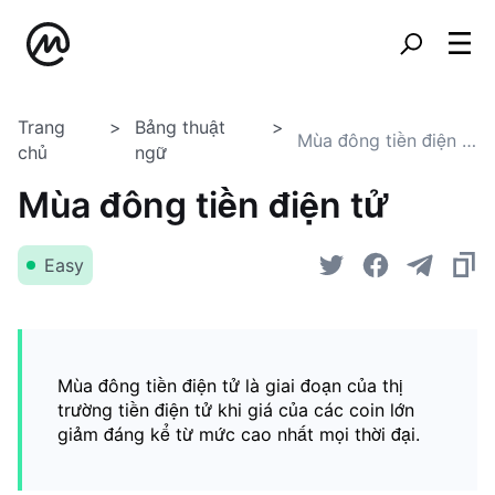
Trang
Bảng thuật
Mùa đông tiền điện tử
chủ
ngữ
Mùa đông tiền điện tử
Easy
Mùa đông tiền điện tử là giai đoạn của thị
trường tiền điện tử khi giá của các coin lớn
giảm đáng kể từ mức cao nhất mọi thời đại.