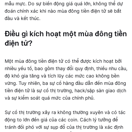
mẫu mực. Do sự biến động giá quá lớn, không thể dự
đoán chính xác khi nào mùa đông tiền điện tử sẽ bắt
đầu và kết thúc.
Điều gì kích hoạt một mùa đông tiền
điện tử?
Một mùa đông tiền điện tử có thể được kích hoạt bởi
nhiều yếu tố, bao gồm thay đổi quy định, thiếu nhu cầu,
độ khó gia tăng và tích lũy các mức cao không bền
vững. Tuy nhiên, ba sự cố hàng đầu dẫn đến mùa đông
tiền điện tử là sự cố thị trường, hack/sập sàn giao dịch
và sự kiểm soát quá mức của chính phủ.
Sự cố thị trường xảy ra không thường xuyên và có tác
động to lớn đến giá của các coin. Cách lý tưởng để
tránh đối phó với sự sụp đổ của thị trường là xác định