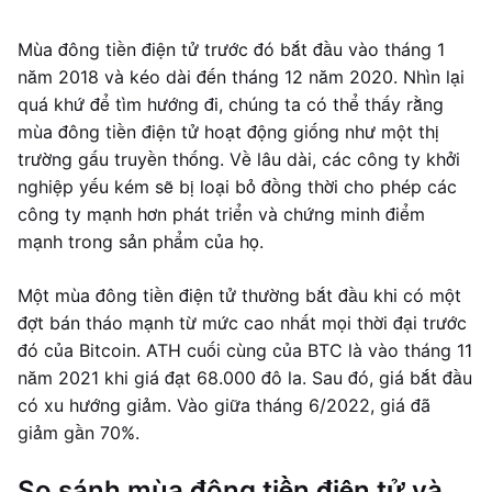
Mùa đông tiền điện tử trước đó bắt đầu vào tháng 1
năm 2018 và kéo dài đến tháng 12 năm 2020. Nhìn lại
quá khứ để tìm hướng đi, chúng ta có thể thấy rằng
mùa đông tiền điện tử hoạt động giống như một thị
trường gấu truyền thống. Về lâu dài, các công ty khởi
nghiệp yếu kém sẽ bị loại bỏ đồng thời cho phép các
công ty mạnh hơn phát triển và chứng minh điểm
mạnh trong sản phẩm của họ.
Một mùa đông tiền điện tử thường bắt đầu khi có một
đợt bán tháo mạnh từ mức cao nhất mọi thời đại trước
đó của Bitcoin. ATH cuối cùng của BTC là vào tháng 11
năm 2021 khi giá đạt 68.000 đô la. Sau đó, giá bắt đầu
có xu hướng giảm. Vào giữa tháng 6/2022, giá đã
giảm gần 70%.
So sánh mùa đông tiền điện tử và