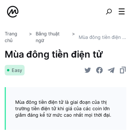
Trang
Bảng thuật
Mùa đông tiền điện tử
chủ
ngữ
Mùa đông tiền điện tử
Easy
Mùa đông tiền điện tử là giai đoạn của thị
trường tiền điện tử khi giá của các coin lớn
giảm đáng kể từ mức cao nhất mọi thời đại.