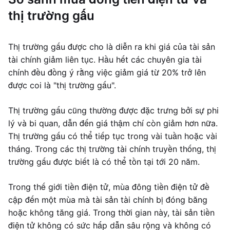
thị trường gấu
Thị trường gấu được cho là diễn ra khi giá của tài sản
tài chính giảm liên tục. Hầu hết các chuyên gia tài
chính đều đồng ý rằng việc giảm giá từ 20% trở lên
được coi là "thị trường gấu".
Thị trường gấu cũng thường được đặc trưng bởi sự phi
lý và bi quan, dẫn đến giá thậm chí còn giảm hơn nữa.
Thị trường gấu có thể tiếp tục trong vài tuần hoặc vài
tháng. Trong các thị trường tài chính truyền thống, thị
trường gấu được biết là có thể tồn tại tới 20 năm.
Trong thế giới tiền điện tử, mùa đông tiền điện tử đề
cập đến một mùa mà tài sản tài chính bị đóng băng
hoặc không tăng giá. Trong thời gian này, tài sản tiền
điện tử không có sức hấp dẫn sâu rộng và không có