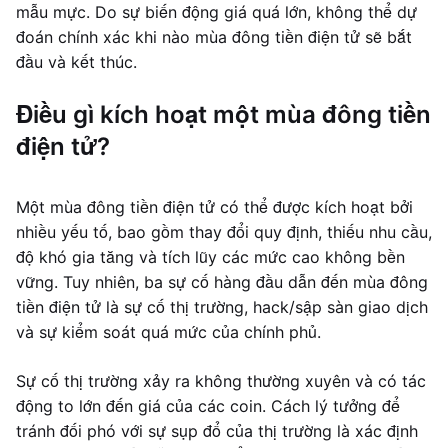
mẫu mực. Do sự biến động giá quá lớn, không thể dự
đoán chính xác khi nào mùa đông tiền điện tử sẽ bắt
đầu và kết thúc.
Điều gì kích hoạt một mùa đông tiền
điện tử?
Một mùa đông tiền điện tử có thể được kích hoạt bởi
nhiều yếu tố, bao gồm thay đổi quy định, thiếu nhu cầu,
độ khó gia tăng và tích lũy các mức cao không bền
vững. Tuy nhiên, ba sự cố hàng đầu dẫn đến mùa đông
tiền điện tử là sự cố thị trường, hack/sập sàn giao dịch
và sự kiểm soát quá mức của chính phủ.
Sự cố thị trường xảy ra không thường xuyên và có tác
động to lớn đến giá của các coin. Cách lý tưởng để
tránh đối phó với sự sụp đổ của thị trường là xác định