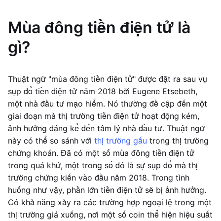
Mùa đông tiền điện tử là
gì?
Thuật ngữ "mùa đông tiền điện tử" được đặt ra sau vụ
sụp đổ tiền điện tử năm 2018 bởi Eugene Etsebeth,
một nhà đầu tư mạo hiểm. Nó thường đề cập đến một
giai đoạn mà thị trường tiền điện tử hoạt động kém,
ảnh hưởng đáng kể đến tâm lý nhà đầu tư. Thuật ngữ
này có thể so sánh với
thị trường gấu
trong thị trường
chứng khoán. Đã có một số mùa đông tiền điện tử
trong quá khứ, một trong số đó là sự sụp đổ mà thị
trường chứng kiến vào đầu năm 2018. Trong tình
huống như vậy, phần lớn tiền điện tử sẽ bị ảnh hưởng.
Có khả năng xảy ra các trường hợp ngoại lệ trong một
thị trường giá xuống, nơi một số coin thể hiện hiệu suất