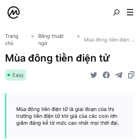
Trang
Bảng thuật
Mùa đông tiền điện tử
chủ
ngữ
Mùa đông tiền điện tử
Easy
Mùa đông tiền điện tử là giai đoạn của thị
trường tiền điện tử khi giá của các coin lớn
giảm đáng kể từ mức cao nhất mọi thời đại.