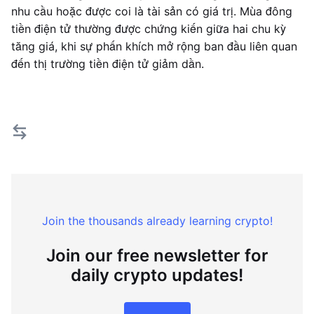
nhu cầu hoặc được coi là tài sản có giá trị. Mùa đông
tiền điện tử thường được chứng kiến giữa hai chu kỳ
tăng giá, khi sự phấn khích mở rộng ban đầu liên quan
đến thị trường tiền điện tử giảm dần.
Join the thousands already learning crypto!
Join our free newsletter for
daily crypto updates!