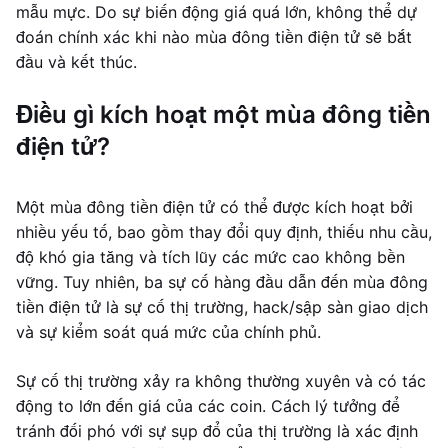
mẫu mực. Do sự biến động giá quá lớn, không thể dự
đoán chính xác khi nào mùa đông tiền điện tử sẽ bắt
đầu và kết thúc.
Điều gì kích hoạt một mùa đông tiền
điện tử?
Một mùa đông tiền điện tử có thể được kích hoạt bởi
nhiều yếu tố, bao gồm thay đổi quy định, thiếu nhu cầu,
độ khó gia tăng và tích lũy các mức cao không bền
vững. Tuy nhiên, ba sự cố hàng đầu dẫn đến mùa đông
tiền điện tử là sự cố thị trường, hack/sập sàn giao dịch
và sự kiểm soát quá mức của chính phủ.
Sự cố thị trường xảy ra không thường xuyên và có tác
động to lớn đến giá của các coin. Cách lý tưởng để
tránh đối phó với sự sụp đổ của thị trường là xác định