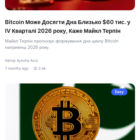
Bitcoin Може Досягти Дна Близько $60 тис. у
IV Кварталі 2026 року, Каже Майкл Терпін
Майкл Терпін прогнозує формування дна циклу Bitcoin
наприкінці 2026 року.
Автор Ayesha Aziz
7 months ago
2 хв
Easy