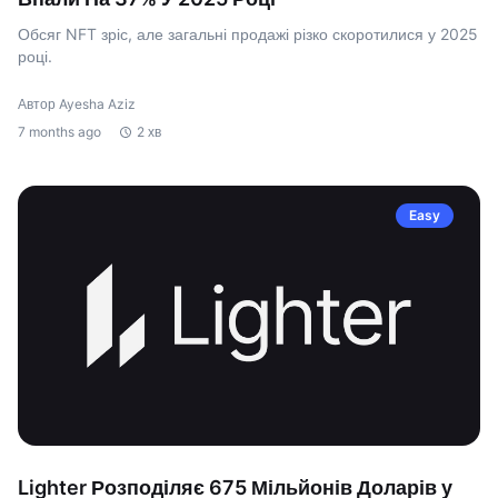
Обсяг NFT зріс, але загальні продажі різко скоротилися у 2025
році.
Автор Ayesha Aziz
7 months ago
2 хв
Easy
Lighter Розподіляє 675 Мільйонів Доларів у