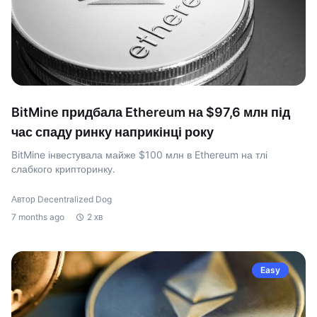
BitMine придбала Ethereum на $97,6 млн під
час спаду ринку наприкінці року
BitMine інвестувала майже $100 млн в Ethereum на тлі
слабкого крипторинку.
Автор Decentralized Dog
7 months ago
2 хв
Easy