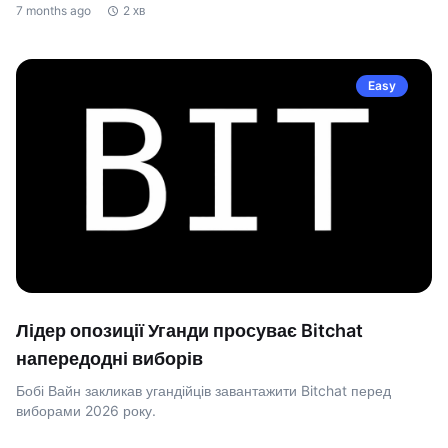
7 months ago
2 хв
Easy
Лідер опозиції Уганди просуває Bitchat
напередодні виборів
Бобі Вайн закликав угандійців завантажити Bitchat перед
виборами 2026 року.