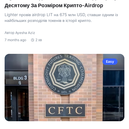
Десятому За Розміром Крипто-Airdrop
Lighter провів airdrop LIT на 675 млн USD, ставши одним із
найбільших розподілів токенів в історії крипто.
Автор Ayesha Aziz
7 months ago
2 хв
Easy