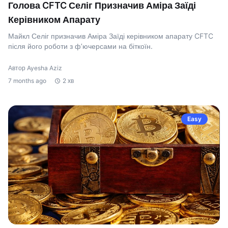
Голова CFTC Селіг Призначив Аміра Заїді
Керівником Апарату
Майкл Селіг призначив Аміра Заїді керівником апарату CFTC
після його роботи з ф’ючерсами на біткоїн.
Автор Ayesha Aziz
7 months ago
2 хв
Easy