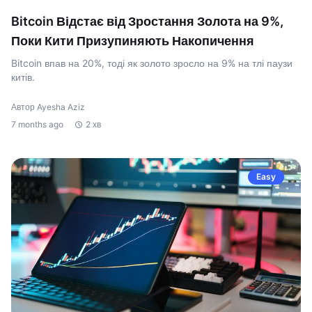
Bitcoin Відстає від Зростання Золота на 9%,
Поки Кити Призупиняють Накопичення
Bitcoin впав на 20%, тоді як золото зросло на 9% на тлі паузи
китів.
Автор Ayesha Aziz
7 months ago
2 хв
Easy