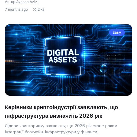
Автор Ayesha Aziz
7 months ago
2 хв
Easy
Керівники криптоіндустрії заявляють, що
інфраструктура визначить 2026 рік
Лідери крипторинку вважають, що 2026 рік стане роком
інтеграції блокчейн-інфраструктури у фінанси.