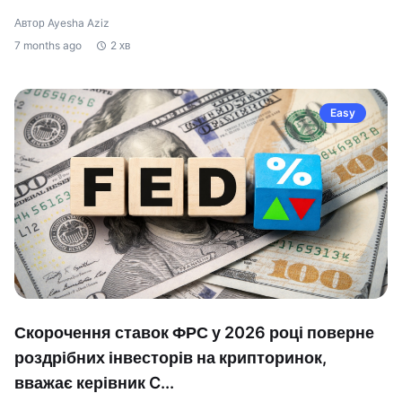
Автор Ayesha Aziz
7 months ago
2 хв
Easy
Скорочення ставок ФРС у 2026 році поверне
роздрібних інвесторів на крипторинок,
вважає керівник C...