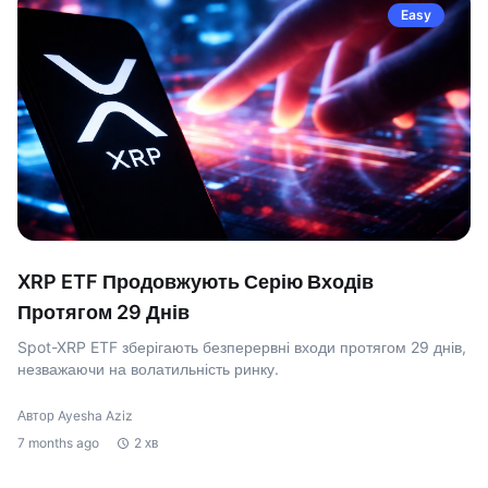
Easy
XRP ETF Продовжують Серію Входів
Протягом 29 Днів
Spot-XRP ETF зберігають безперервні входи протягом 29 днів,
незважаючи на волатильність ринку.
Автор Ayesha Aziz
7 months ago
2 хв