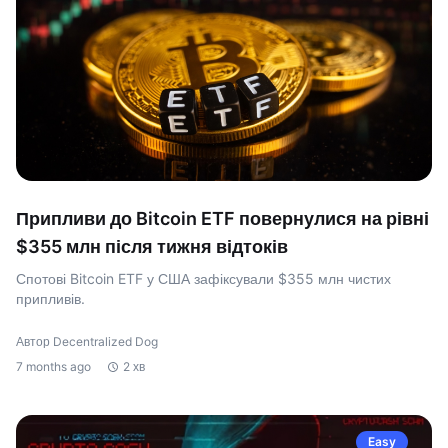
Припливи до Bitcoin ETF повернулися на рівні
$355 млн після тижня відтоків
Спотові Bitcoin ETF у США зафіксували $355 млн чистих
припливів.
Автор Decentralized Dog
7 months ago
2 хв
Easy