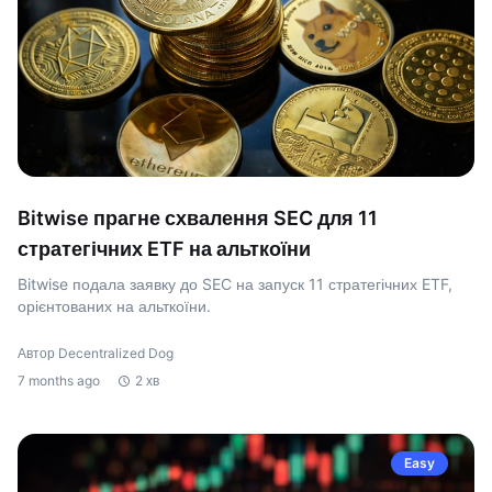
Bitwise прагне схвалення SEC для 11
стратегічних ETF на альткоїни
Bitwise подала заявку до SEC на запуск 11 стратегічних ETF,
орієнтованих на альткоїни.
Автор Decentralized Dog
7 months ago
2 хв
Easy