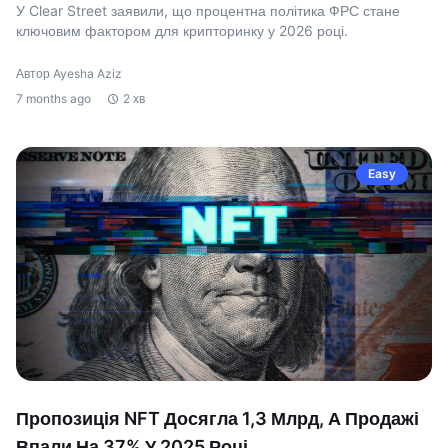
У Clear Street заявили, що процентна політика ФРС стане
ключовим фактором для крипторинку у 2026 році.
Автор Ayesha Aziz
7 months ago
2 хв
Easy
Пропозиція NFT Досягла 1,3 Млрд, А Продажі
Впали На 37% У 2025 Році