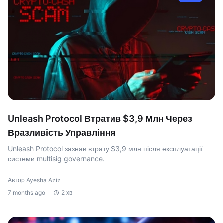
Unleash Protocol Втратив $3,9 Млн Через
Вразливість Управління
Unleash Protocol зазнав втрату $3,9 млн після експлуатації
системи multisig governance.
Автор Ayesha Aziz
7 months ago
2 хв