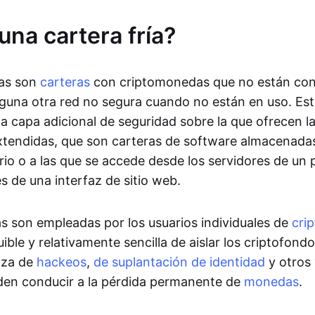
una cartera fría?
rías son
carteras
con criptomonedas que no están con
inguna otra red no segura cuando no están en uso. Es
a capa adicional de seguridad sobre la que ofrecen l
tendidas, que son carteras de software almacenadas
ario o a las que se accede desde los servidores de un
és de una interfaz de sitio web.
as son empleadas por los usuarios individuales de
crip
ble y relativamente sencilla de aislar los criptofond
aza de
hackeos
,
de suplantación de identidad
y otros
den conducir a la pérdida permanente de
monedas
.