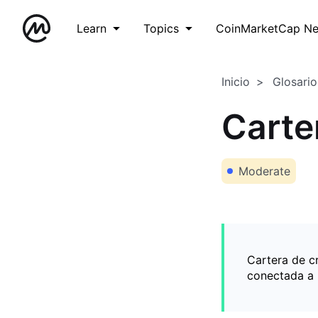
Learn
Topics
CoinMarketCap N
Inicio
Glosario
Carter
Moderate
Cartera de c
conectada a I