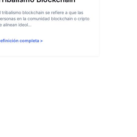
l tribalismo blockchain se refiere a que las
La abstracci
ersonas en la comunidad blockchain o cripto
facilitar a l
e alinean ideol...
blockchain al
efinición completa
>
Definición 