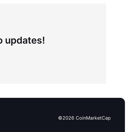
to updates!
©
2026
CoinMarketCap