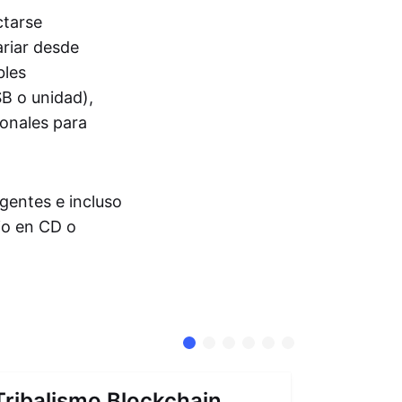
ctarse
ariar desde
bles
B o unidad),
onales para
igentes e incluso
io en CD o
Tribalismo Blockchain
Abstra