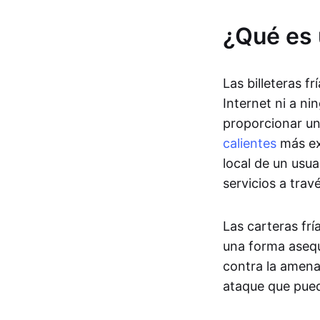
¿Qué es 
Las billeteras f
Internet ni a n
proporcionar un
calientes
más ex
local de un usu
servicios a trav
Las carteras frí
una forma asequi
contra la amen
ataque que pue