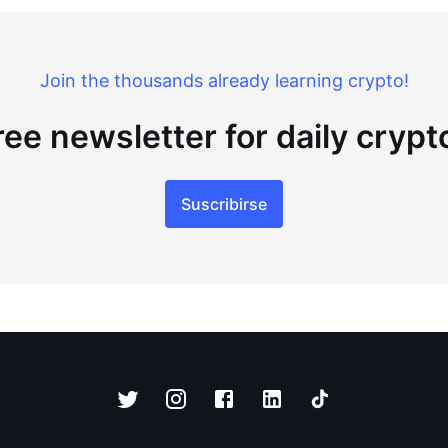
Join the thousands already learning crypto!
ree newsletter for daily cryp
Suscribirse