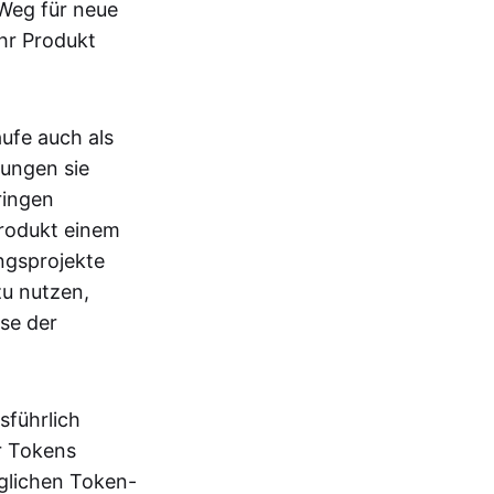
 Weg für neue
ihr Produkt
ufe auch als
rungen sie
ringen
Produkt einem
ngsprojekte
zu nutzen,
se der
sführlich
er Tokens
nglichen Token-