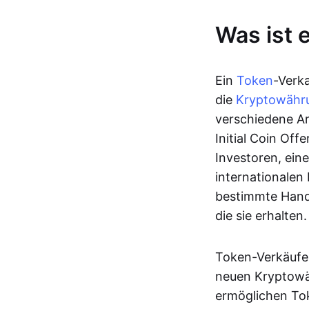
Was ist 
Ein
Token
-Verk
die
Kryptowähr
verschiedene Ar
Initial Coin Offe
Investoren, ein
internationalen
bestimmte Handl
die sie erhalten.
Token-Verkäufe 
neuen Kryptowä
ermöglichen Tok