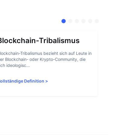
Blockchain-Tribalismus
Kontoa
lockchain-Tribalismus bezieht sich auf Leute in
Kontoabstrak
er Blockchain- oder Krypto-Community, die
Nutzern erle
ich ideologisc...
interagieren,
ollständige Definition
>
Vollständige