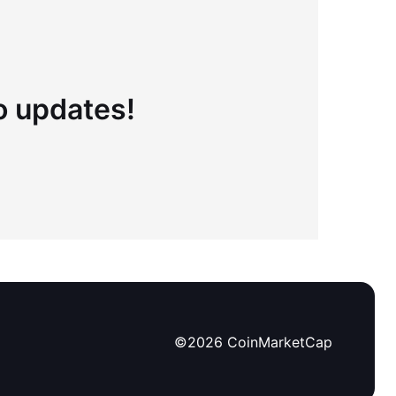
to updates!
©
2026
CoinMarketCap