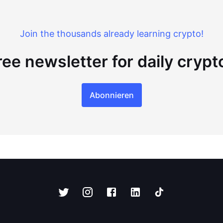
Join the thousands already learning crypto!
ree newsletter for daily cryp
Abonnieren