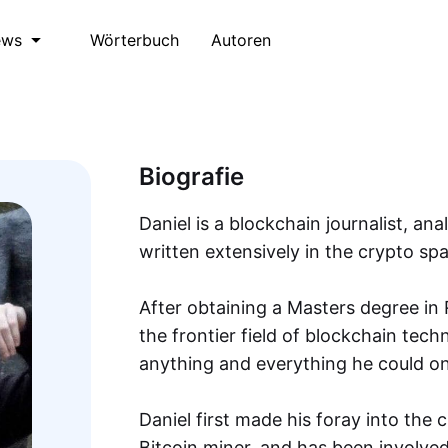
Wörterbuch
Autoren
ews
Biografie
Daniel is a blockchain journalist, an
written extensively in the crypto sp
After obtaining a Masters degree in
the frontier field of blockchain tec
anything and everything he could on
Daniel first made his foray into the 
Bitcoin miner, and has been involved