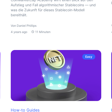
Aufstieg und Fall algorithmischer Stablecoins — und
was die Zukunft für dieses Stablecoin-Modell
bereithält.
Von Daniel Phillips
4 years ago
11 Minuten
Easy
How-to Guides