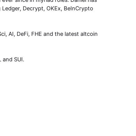
ng Ledger, Decrypt, OKEx, BeInCrypto
i, AI, DeFi, FHE and the latest altcoin
L and SUI.