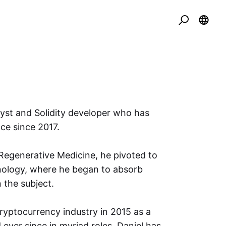
alyst and Solidity developer who has
ace since 2017.
 Regenerative Medicine, he pivoted to
hnology, where he began to absorb
 the subject.
cryptocurrency industry in 2015 as a
 ever since in myriad roles. Daniel has