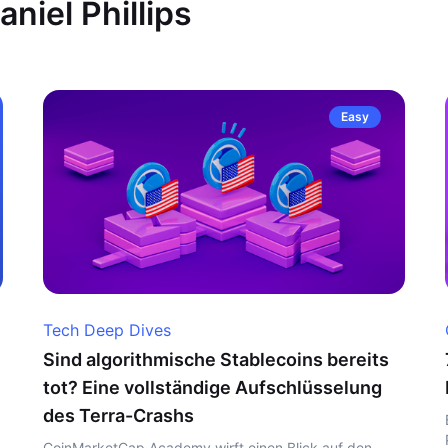
aniel Phillips
Easy
Tech Deep Dives
Sind algorithmische Stablecoins bereits
tot? Eine vollständige Aufschlüsselung
des Terra-Crashs
CoinMarketCap Academy wirft einen Blick auf den