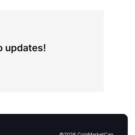
to updates!
©
2026
CoinMarketCap