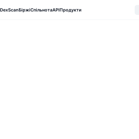
DexScan
Біржі
Спільнота
API
Продукти