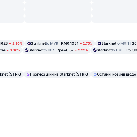
.1628
Starknet
to MYR
RM0.1031
Starknet
to MXN
$0
2.96%
2.75%
284
Starknet
to IDR
Rp448.57
Starknet
to HUF
Ft7.9
3.36%
3.33%
rknet (STRK)
Прогноз ціни на Starknet (STRK)
Останні новини щодо 