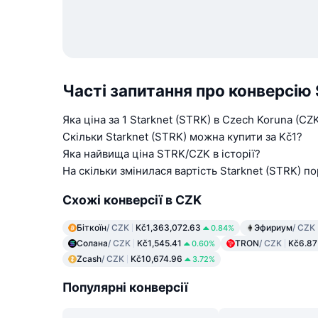
Часті запитання про конверсію 
Яка ціна за 1 Starknet (STRK) в Czech Koruna (CZ
Скільки Starknet (STRK) можна купити за Kč1?
Яка найвища ціна STRK/CZK в історії?
На скільки змінилася вартість Starknet (STRK) п
Схожі конверсії в CZK
Біткоїн
/ CZK
Kč1,363,072.63
Эфириум
/ CZK
0.84%
Солана
/ CZK
Kč1,545.41
TRON
/ CZK
Kč6.87
0.60%
Zcash
/ CZK
Kč10,674.96
3.72%
Популярні конверсії