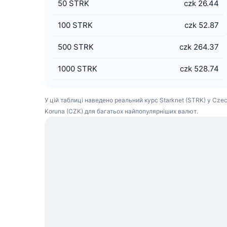
50
STRK
czk 26.44
100
STRK
czk 52.87
500
STRK
czk 264.37
1000
STRK
czk 528.74
У цій таблиці наведено реальний курс Starknet (STRK) у Cze
Koruna (CZK) для багатьох найпопулярніших валют.