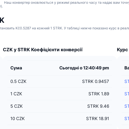
Наш конвертер оновлюється у режимі реального часу та надає вам точну
).
ZK
тановить Kč0.5287 на кожний 1 STRK. У таблиці нижче показано курс в реаль
CZK у STRK Коефіцієнти конверсії
Курс
Сума
Сьогодні о 12:40:49 pm
В
0.5
CZK
STRK 0.9457
S
1
CZK
STRK 1.89
S
5
CZK
STRK 9.46
S
10
CZK
STRK 18.91
S