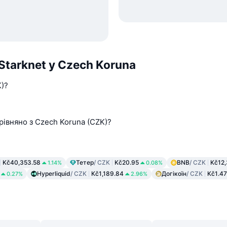
Starknet у Czech Koruna
K)?
орівняно з Czech Koruna (CZK)?
Kč40,353.58
Тетер
/ CZK
Kč20.95
BNB
/ CZK
Kč12
1.14%
0.08%
Hyperliquid
/ CZK
Kč1,189.84
Догікоїн
/ CZK
Kč1.47
0.27%
2.96%