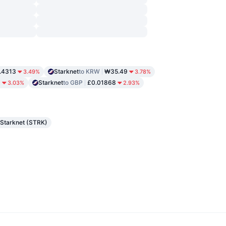
.4313
Starknet
to KRW
₩35.49
3.49%
3.78%
0
Starknet
to GBP
£0.01868
3.03%
2.93%
Starknet (STRK)