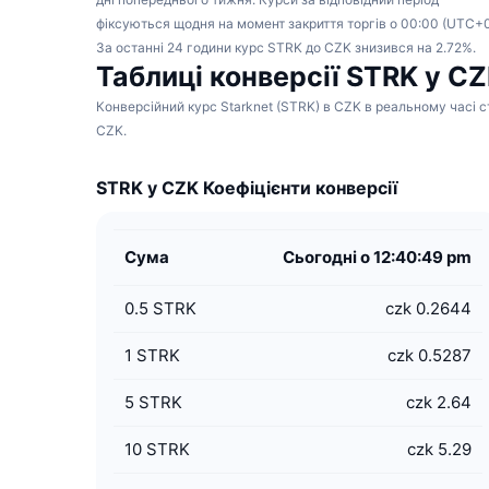
фіксуються щодня на момент закриття торгів о 00:00 (UTC+0
За останні 24 години курс STRK до CZK знизився на 2.72%.
Таблиці конверсії STRK у C
Конверсійний курс Starknet (STRK) в CZK в реальному часі с
CZK.
STRK у CZK Коефіцієнти конверсії
Сума
Сьогодні о 12:40:49 pm
0.5
STRK
czk 0.2644
1
STRK
czk 0.5287
5
STRK
czk 2.64
10
STRK
czk 5.29