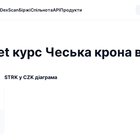
DexScan
Біржі
Спільнота
API
Продукти
et курс Чеська крона 
STRK у CZK діаграма