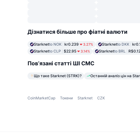
Дізнатися більше про фіатні валюти
Starknet
to NOK
kr0.239
Starknet
to DKK
kr0
3.27%
Starknet
to CLP
$22.95
Starknet
to BRL
R$0.1
3.14%
Пов’язані статті ШІ CMC
Що таке Starknet (STRK)?
Останній аналіз цін на Sta
CoinMarketCap
Токени
Starknet
CZK