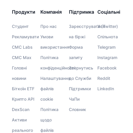
Продукти
Компанія
Підтримка
Соціальні
Студент
Про нас
Зареєструватися
X (Twitter)
Рекламувати
Умови
на біржі
Спільнота
CMC Labs
використання
Форма
Telegram
CMC Max
Політика
запиту
Instagram
Головні
конфіденційності
Звернутись
Facebook
новини
Налаштування
до Служби
Reddit
Біткоїн ETF
файлів
Підтримки
LinkedIn
Крипто API
cookie
ЧаПи
DexScan
Політика
Словник
Активи
щодо
реального
файлів