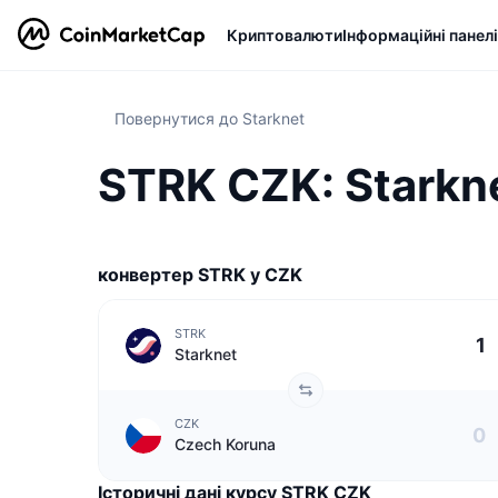
Криптовалюти
Інформаційні панелі
Повернутися до Starknet
STRK CZK: Starkn
конвертер STRK у CZK
STRK
Starknet
CZK
Czech Koruna
Історичні дані курсу STRK CZK