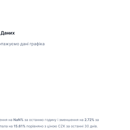
 Даних
нтажуємо дані графіка
ення на
NaN%
за останню годину і зменшення на
2.72%
за
впала на
15.61%
порівняно з ціною CZK за останні 30 днів.