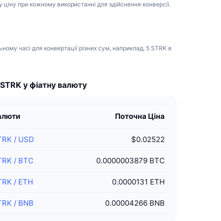
 ціну при кожному використанні для здійснення конверсії.
ному часі для конвертації різних сум, наприклад, 5 STRK в
 STRK у фіатну валюту
алюти
Поточна Ціна
TRK
/
USD
$0.02522
TRK
/
BTC
0.0000003879 BTC
TRK
/
ETH
0.0000131 ETH
TRK
/
BNB
0.00004266 BNB