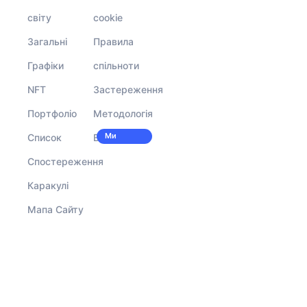
світу
cookie
Загальні
Правила
Графіки
спільноти
NFT
Застереження
Портфоліо
Методологія
Ми
Список
Вакансії
наймаємо!
Спостереження
Каракулі
Мапа Сайту