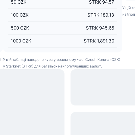
50
CZK
STRK 94.57
У цій 
100
CZK
STRK 189.13
найпоп
500
CZK
STRK 945.65
1000
CZK
STRK 1,891.30
ch
У цій таблиці наведено курс у реальному часі Czech Koruna (CZK)
у Starknet (STRK) для багатьох найпопулярніших валют.