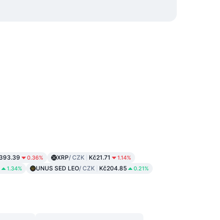
,393.39
XRP
/ CZK
Kč21.71
0.36%
1.14%
UNUS SED LEO
/ CZK
Kč204.85
1.34%
0.21%