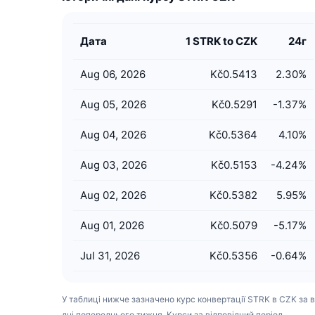
Дата
1 STRK to CZK
24г
Aug 06, 2026
Kč0.5413
2.30
%
Aug 05, 2026
Kč0.5291
-1.37
%
Aug 04, 2026
Kč0.5364
4.10
%
Aug 03, 2026
Kč0.5153
-4.24
%
Aug 02, 2026
Kč0.5382
5.95
%
Aug 01, 2026
Kč0.5079
-5.17
%
Jul 31, 2026
Kč0.5356
-0.64
%
У таблиці нижче зазначено курс конвертації STRK в CZK за в
дні попереднього тижня. Курси за відповідний період