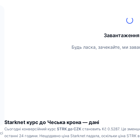
Завантаження
Будь ласка, зачекайте, ми зава
Starknet курс до Чеська крона — дані
Сьогодні конверсійний курс
STRK до CZK
становить Kč 0.5287.
Це зменш
сі
останні 24 години.
Нещодавно ціна Starknet падала, оскільки ціна STRK 