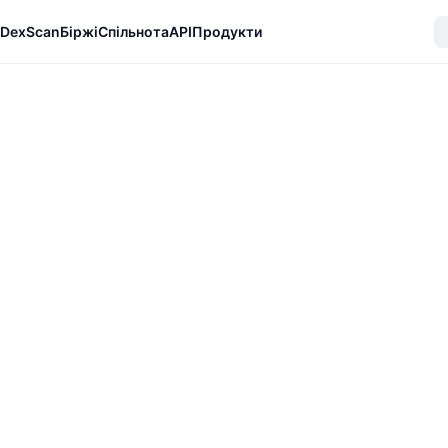
DexScan
Біржі
Спільнота
API
Продукти