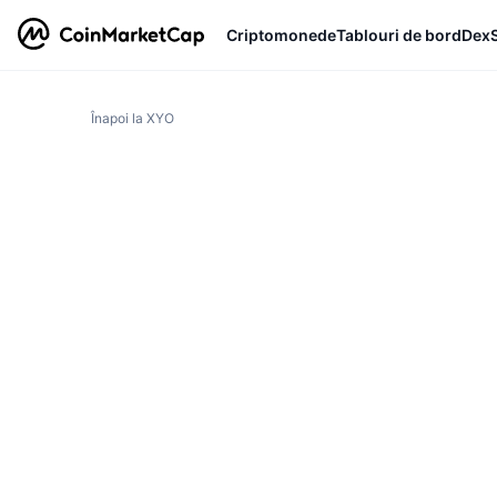
Criptomonede
Tablouri de bord
Dex
Înapoi la XYO