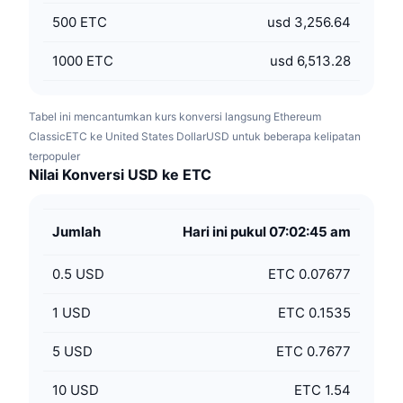
500
ETC
usd 3,256.64
1000
ETC
usd 6,513.28
Tabel ini mencantumkan kurs konversi langsung Ethereum
ClassicETC ke United States DollarUSD untuk beberapa kelipatan
terpopuler
Nilai Konversi USD ke ETC
Jumlah
Hari ini pukul 07:02:45 am
0.5
USD
ETC 0.07677
1
USD
ETC 0.1535
5
USD
ETC 0.7677
10
USD
ETC 1.54