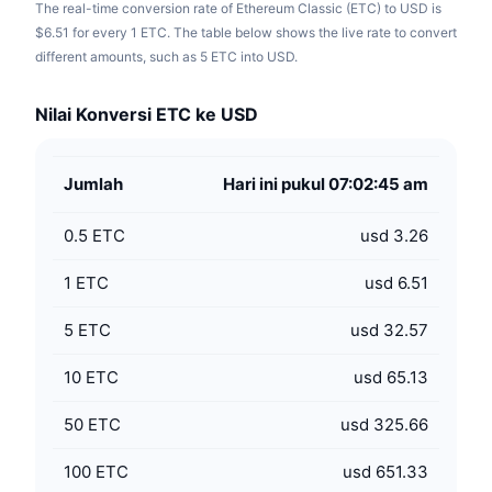
The real-time conversion rate of Ethereum Classic (ETC) to USD is
$6.51 for every 1 ETC. The table below shows the live rate to convert
different amounts, such as 5 ETC into USD.
Nilai Konversi ETC ke USD
Jumlah
Hari ini pukul 07:02:45 am
0.5
ETC
usd 3.26
1
ETC
usd 6.51
5
ETC
usd 32.57
10
ETC
usd 65.13
50
ETC
usd 325.66
100
ETC
usd 651.33