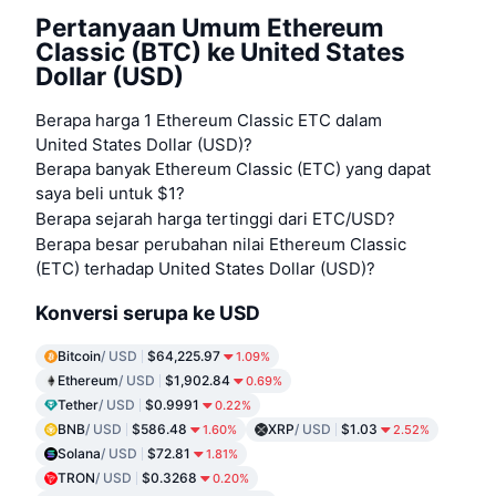
Pertanyaan Umum Ethereum
Classic (BTC) ke United States
Dollar (USD)
Berapa harga 1 Ethereum Classic ETC dalam
United States Dollar (USD)?
Berapa banyak Ethereum Classic (ETC) yang dapat
saya beli untuk $1?
Berapa sejarah harga tertinggi dari ETC/USD?
Berapa besar perubahan nilai Ethereum Classic
(ETC) terhadap United States Dollar (USD)?
Konversi serupa ke USD
Bitcoin
/ USD
$64,225.97
1.09%
Ethereum
/ USD
$1,902.84
0.69%
Tether
/ USD
$0.9991
0.22%
BNB
/ USD
$586.48
XRP
/ USD
$1.03
1.60%
2.52%
Solana
/ USD
$72.81
1.81%
TRON
/ USD
$0.3268
0.20%