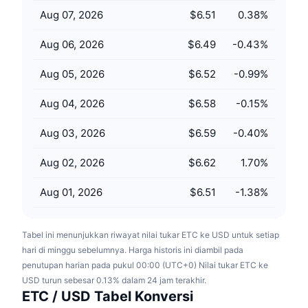
Penjualan Mendatang
Aug 07, 2026
$6.51
0.38
%
Tingkat Pendanaan
Belajar & Dapatkan
Aug 06, 2026
$6.49
-0.43
%
Kalender
Aug 05, 2026
$6.52
-0.99
%
Kalender ICO
Aug 04, 2026
$6.58
-0.15
%
Kalender Event
Aug 03, 2026
$6.59
-0.40
%
Aug 02, 2026
$6.62
1.70
%
Aug 01, 2026
$6.51
-1.38
%
Tabel ini menunjukkan riwayat nilai tukar ETC ke USD untuk setiap
hari di minggu sebelumnya. Harga historis ini diambil pada
penutupan harian pada pukul 00:00 (UTC+0) Nilai tukar ETC ke
USD turun sebesar 0.13% dalam 24 jam terakhir.
ETC / USD Tabel Konversi