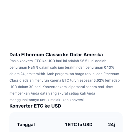
Sedang Tren
ETF Kripto
Belajar
CMC MCP
Baru
ETF Bitcoin
x402
Berita
Kripto
ETF Ethereum
Academy
Politik
Analisis teknikal
Riset
Data Ethereum Classic ke Dolar Amerika
Rasio konversi
ETC ke USD
hari ini adalah $6.51.
Ini adalah
Olahraga
RSI
Video
penurunan
NaN%
dalam satu jam terakhir dan penurunan
0.13%
dalam 24 jam terakhir.
Arah pergerakan harga terkini dari Ethereum
Keuangan
MACD
Classic adalah menurun karena ETC turun sebesar
Glosarium
5.62%
terhadap
USD dalam 30 hari.
Konverter kami diperbarui secara real-time
Teknologi
memberikan Anda data yang akurat setiap kali Anda
Derivatif
Kampanye
menggunakannya untuk melakukan konversi.
Konverter ETC ke USD
NFT
Ikhtisar
Airdrop
Statistik NFT Keseluruhan
Tanggal
1 ETC to USD
24j
Likuidasi
Hadiah Berlian