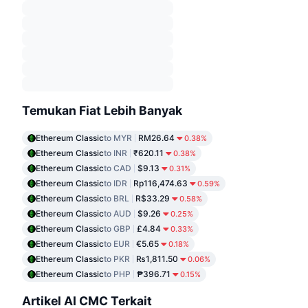
Temukan Fiat Lebih Banyak
Ethereum Classic
to MYR
RM26.64
0.38%
Ethereum Classic
to INR
₹620.11
0.38%
Ethereum Classic
to CAD
$9.13
0.31%
Ethereum Classic
to IDR
Rp116,474.63
0.59%
Ethereum Classic
to BRL
R$33.29
0.58%
Ethereum Classic
to AUD
$9.26
0.25%
Ethereum Classic
to GBP
£4.84
0.33%
Ethereum Classic
to EUR
€5.65
0.18%
Ethereum Classic
to PKR
₨1,811.50
0.06%
Ethereum Classic
to PHP
₱396.71
0.15%
Artikel AI CMC Terkait