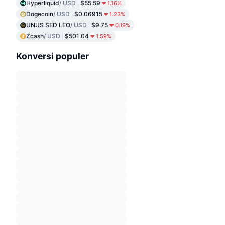
Hyperliquid
/ USD
$55.59
1.16%
Dogecoin
/ USD
$0.06915
1.23%
UNUS SED LEO
/ USD
$9.75
0.19%
Zcash
/ USD
$501.04
1.59%
Konversi populer