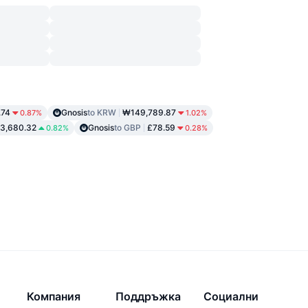
.74
Gnosis
to KRW
₩149,789.87
0.87%
1.02%
33,680.32
Gnosis
to GBP
£78.59
0.82%
0.28%
Компания
Поддръжка
Социални