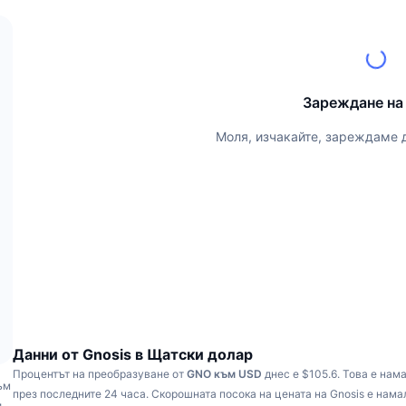
Зареждане на
Моля, изчакайте, зареждаме 
Данни от Gnosis в Щатски долар
Процентът на преобразуване от
GNO към USD
днес е $105.6.
Това е нам
ъм
през последните 24 часа.
Скорошната посока на цената на Gnosis е нам
и