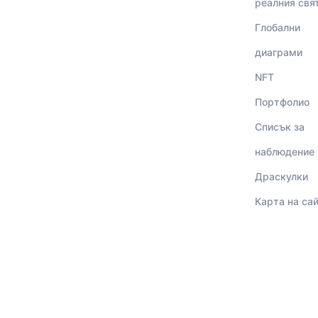
реалния свя
Глобални
диаграми
NFT
Портфолио
Списък за
наблюдение
Драскулки
Карта на са