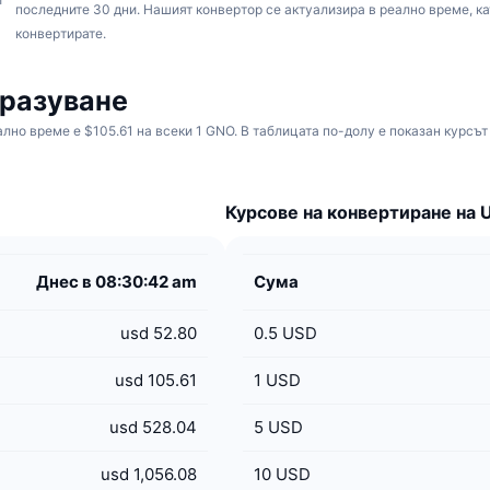
последните 30 дни.
Нашият конвертор се актуализира в реално време, като
конвертирате.
бразуване
лно време е $105.61 на всеки 1 GNO. В таблицата по-долу е показан курсът
Курсове на конвертиране на 
Днес в 08:30:42 am
Сума
usd 52.80
0.5
USD
usd 105.61
1
USD
usd 528.04
5
USD
usd 1,056.08
10
USD