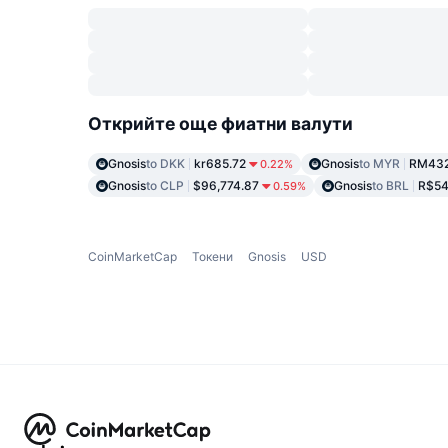
Открийте още фиатни валути
Gnosis
to DKK
kr685.72
Gnosis
to MYR
RM432
0.22%
Gnosis
to CLP
$96,774.87
Gnosis
to BRL
R$54
0.59%
CoinMarketCap
Токени
Gnosis
USD