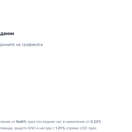
 данни
данните на графиката
аление от
NaN%
през последния час и намаление от
0.23%
аляваща, защото GNO е нагоре с
1.01%
спрямо USD през