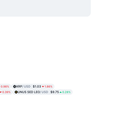
XRP
/ USD
$1.03
0.98%
1.86%
UNUS SED LEO
/ USD
$9.75
0.39%
0.28%