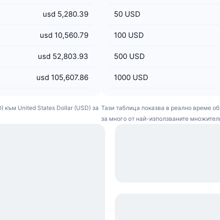
usd 5,280.39
50
USD
usd 10,560.79
100
USD
usd 52,803.93
500
USD
usd 105,607.86
1000
USD
към United States Dollar (USD) за
Тази таблица показва в реално време обм
за много от най-използваните множител