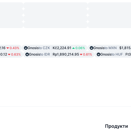
.16
Gnosis
to CZK
Kč2,224.91
Gnosis
to MXN
$1,815
0.43%
0.06%
0.12
Gnosis
to IDR
Rp1,890,214.95
Gnosis
to HUF
Ft
0.63%
0.61%
Продукти