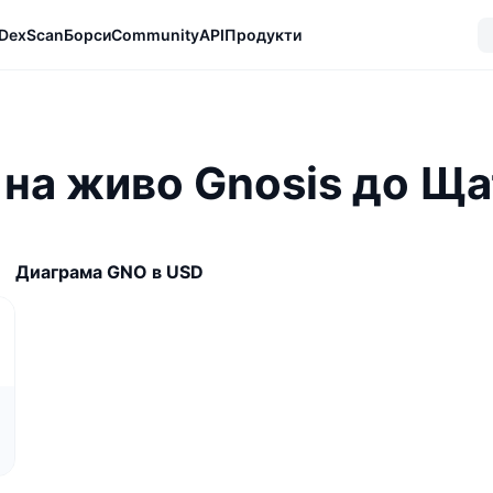
DexScan
Борси
Community
API
Продукти
на живо Gnosis до Ща
Диаграма GNO в USD