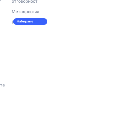
т
отговорност
Методология
Набираме
Кариери
персонал!
йта