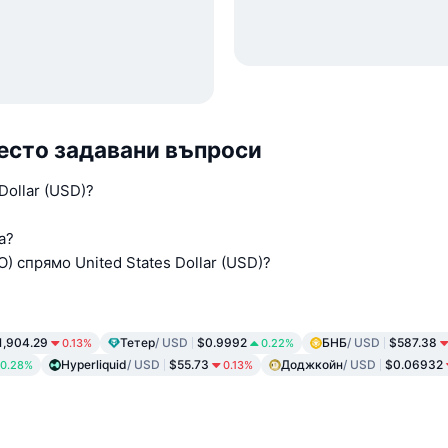
 Често задавани въпроси
Dollar (USD)?
а?
) спрямо United States Dollar (USD)?
1,904.29
Тетер
/ USD
$0.9992
БНБ
/ USD
$587.38
0.13%
0.22%
Hyperliquid
/ USD
$55.73
Доджкойн
/ USD
$0.06932
0.28%
0.13%