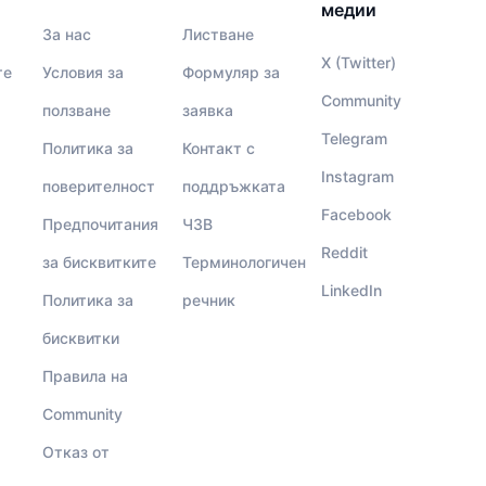
медии
За нас
Листване
X (Twitter)
те
Условия за
Формуляр за
Community
ползване
заявка
Telegram
Политика за
Контакт с
Instagram
поверителност
поддръжката
Facebook
Предпочитания
ЧЗВ
Reddit
за бисквитките
Терминологичен
LinkedIn
Политика за
речник
бисквитки
Правила на
Community
Отказ от