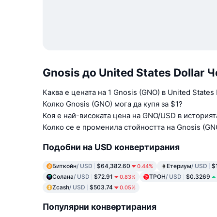
Gnosis до United States Dollar
Каква е цената на 1 Gnosis (GNO) в United States 
Колко Gnosis (GNO) мога да купя за $1?
Коя е най-високата цена на GNO/USD в историят
Колко се е променила стойността на Gnosis (GNO
Подобни на USD конвертирания
Биткойн
/ USD
$64,382.60
Етериум
/ USD
$
0.44%
Солана
/ USD
$72.91
ТРОН
/ USD
$0.3269
0.83%
Zcash
/ USD
$503.74
0.05%
Популярни конвертирания