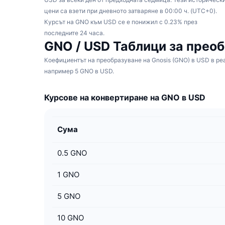
цени са взети при дневното затваряне в 00:00 ч. (UTC+0).
Курсът на GNO към USD се е понижил с 0.23% през
последните 24 часа.
GNO / USD Таблици за прео
Коефициентът на преобразуване на Gnosis (GNO) в USD в реа
например 5 GNO в USD.
Курсове на конвертиране на GNO в USD
Сума
0.5
GNO
1
GNO
5
GNO
10
GNO