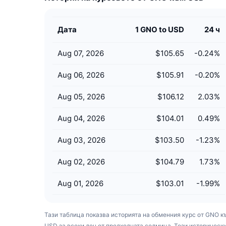
Дата
1 GNO to USD
24 ч
Aug 07, 2026
$105.65
-0.24
%
Aug 06, 2026
$105.91
-0.20
%
Aug 05, 2026
$106.12
2.03
%
Aug 04, 2026
$104.01
0.49
%
Aug 03, 2026
$103.50
-1.23
%
Aug 02, 2026
$104.79
1.73
%
Aug 01, 2026
$103.01
-1.99
%
Тази таблица показва историята на обменния курс от GNO к
USD за всеки ден от предходната седмица. Тези историческ