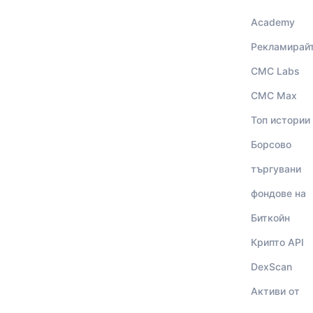
Academy
Рекламирай
CMC Labs
CMC Max
Топ истории
Борсово
търгувани
фондове на
Биткойн
Крипто API
DexScan
Активи от