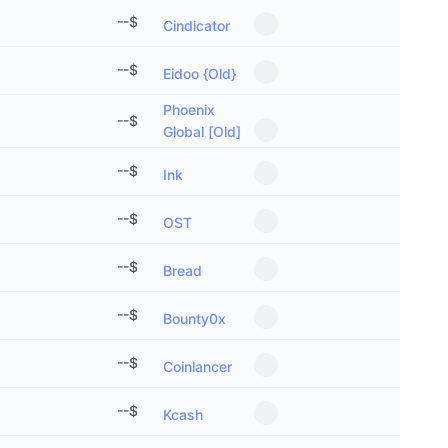
--
$
Cindicator
--
$
Eidoo {Old}
Phoenix
--
$
Global [Old]
--
$
Ink
--
$
OST
--
$
Bread
--
$
Bounty0x
--
$
Coinlancer
--
$
Kcash