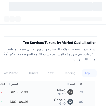
العملات المشفرة
لوحات المعلومات
العملات المشفرة
DexScan
الأسواق
التصنيف
Top Services Tokens by Market Capitalization
تسرد هذه الصفحة العملات المشفرة والرموز الأعلى قيمة المتعلقة
إشارات
منصات التداول
الفئات
New
نظرة عامة للسوق
بالخدمات. يتم سرد هذه المشاريع حسب القيمة السوقية مع الأكبر أولاً
ثم تنازليًا بالترتيب.
التريندات
API
فتح قفل التوكنات
السوق الفورية
منصة تداول مركزية:
جديد
عوائد
Top
Trending
عدد العملات الرقمية
New
Gainers
Most Visited
API
التداول الفوري (spot)
الرابحون
#
اسم
السعر
24 ساعة %
الأصول الحقيقية:
بيتكوين خزائن
المشتقات
واجهة برمجة تطبيقات العملات المشفرة
Nexo
79
NEXO
مستكشف الميم
بي إن بي خزائن
DEX API
المُتصدرون
منصة تداول لامركزية:
Gnosis
%
99
GNO