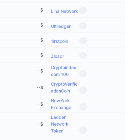
--
$
Lina Network
--
$
Ultiledger
--
$
1irstcoin
--
$
Zloadr
Cryptoindex.
--
$
com 100
CryptoVerific
--
$
ationCoin
NewYork
--
$
Exchange
Ladder
--
$
Network
Token