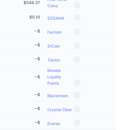
$
549.37
Coins
$
0.10
SOSANA
--
$
Factom
--
$
ZrCoin
--
$
Tierion
Moeda
--
$
Loyalty
Points
--
$
Blackmoon
--
$
Crystal Clear
--
$
Everex