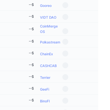
--
$
Gooreo
--
$
VIDT DAO
CoinMerge
--
$
OS
--
$
Polkastream
--
$
ChainEx
--
$
CASHCAB
--
$
Terrier
--
$
GeeFi
--
$
BinoFI