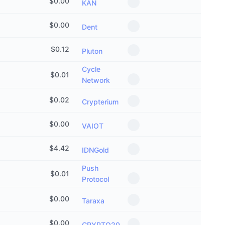
$
0.00
KAN
جديد
صناديق الاستثمار المتداولة في العملات المشفرة
x402
$
0.00
Dent
كريبتو
صناديق المؤشرات المتداولة لـ بيتكوين
$
0.12
Pluton
سياسة
صناديق المؤشرات المتداولة لـ إيثريوم
Cycle
$
0.01
Network
الرياضة
التحليل الفني
$
0.02
Crypterium
المالية
RSI
$
0.00
VAIOT
تقنية
MACD
$
4.42
IDNGold
NFT
المشتقات
Push
$
0.01
Protocol
إحصائيات NFT الشاملة
نظرة عامة
$
0.00
Taraxa
المبيعات القادمة
تصفيات
$
0.00
CRYPTO20