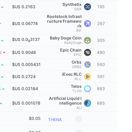
كبار المتداولين
التدفقات الداخلة/الخارجة للمنصات
مؤسسة
Synthetix
رائج
التداول الفوري (spot)
%
195
SNX
Rootstock Infrast
التسعير
مؤشرات
القادمة
المشتقات
ructure Framewo
267
rk
الموارد
RIF
تمت إضافتها حديثًا
مُؤشر الخوف والطمع
Baby Doge Coin
3137 US$
%
305
9
BabyDoge
الرابحة والخاسرة
مؤشر موسم العملات البديلة
Epic Chain
الوثائق
490
%
EPIC
الأكثر زيارة
Orbs
مؤشرات دورة السوق
%
560
الأسائة الشائعة
ORBS
iExec RLC
الشعور السائد للمجتمع
هيمنة Bitcoin
561
%
RLC
تكاملات الذكاء الاصطناعي
Telos
%
883
ترتيب السلاسل
مؤشر CoinMarketCap 20
TLOS
Artificial Liquid I
مركز وكلاء CMC
ntelligence
885
مؤشر CoinMarketCap 100
ALI
أسواق التوقعات
سوق المهارات
$
0.05
THENA
رائج
تدفقات صناديق المؤشرات المتداولة
CMC MCP