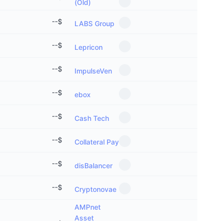
(Old)
جديد
صناديق الاستثمار المتداولة في العملات المشفرة
x402
--
$
LABS Group
كريبتو
صناديق المؤشرات المتداولة لـ بيتكوين
--
$
Lepricon
سياسة
صناديق المؤشرات المتداولة لـ إيثريوم
--
$
ImpulseVen
الرياضة
التحليل الفني
--
$
ebox
المالية
RSI
--
$
Cash Tech
تقنية
MACD
--
$
Collateral Pay
NFT
--
$
المشتقات
disBalancer
إحصائيات NFT الشاملة
--
$
نظرة عامة
Cryptonovae
المبيعات القادمة
AMPnet
تصفيات
Asset