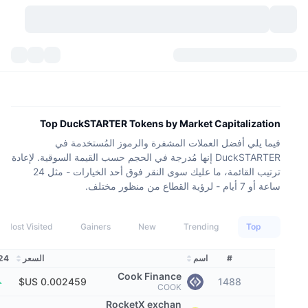
العملات المشفرة
لوحات المعلومات
العملات المشفرة
DexScan
الأسواق
التصنيف
Top DuckSTARTER Tokens by Market Capitalization
فيما يلي أفضل العملات المشفرة والرموز المُستخدمة في
إشارات
منصات التداول
الفئات
New
نظرة عامة للسوق
DuckSTARTER إنها مُدرجة في الحجم حسب القيمة السوقية. لإعادة
ترتيب القائمة، ما عليك سوى النقر فوق أحد الخيارات - مثل 24
التريندات
API
فتح قفل التوكنات
السوق الفورية
منصة تداول مركزية:
ساعة أو 7 أيام - لرؤية القطاع من منظور مختلف.
جديد
عوائد
عدد العملات الرقمية
API
التداول الفوري (spot)
Most Visited
Gainers
New
Trending
Top
الرابحون
الأصول الحقيقية:
بيتكوين خزائن
المشتقات
واجهة برمجة تطبيقات العملات المشفرة
#
اسم
السعر
24 ساعة 
مستكشف الميم
Cook Finance
بي إن بي خزائن
DEX API
1488
المُتصدرون
COOK
منصة تداول لامركزية:
RocketX exchan