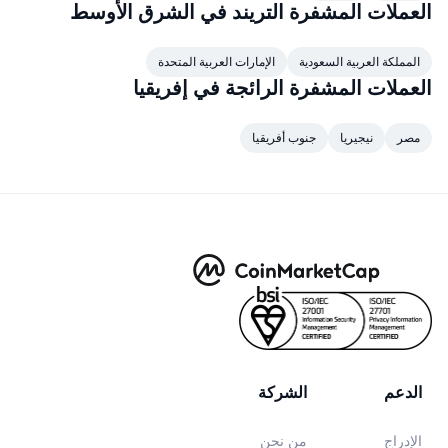
العملات المشفرة التريند في الشرق الأوسط
جديد
صناديق الاستثمار المتداولة في العملات المشفرة
x402
المملكة العربية السعودية
الإمارات العربية المتحدة
كريبتو
صناديق المؤشرات المتداولة لـ بيتكوين
العملات المشفرة الرائجة في إفريقيا
سياسة
صناديق المؤشرات المتداولة لـ إيثريوم
مصر
نيجيريا
جنوب أفريقيا
الرياضة
التحليل الفني
المالية
RSI
تقنية
MACD
NFT
المشتقات
إحصائيات NFT الشاملة
نظرة عامة
الدعم
الشركة
المبيعات القادمة
تصفيات
الإدراج
من نحن