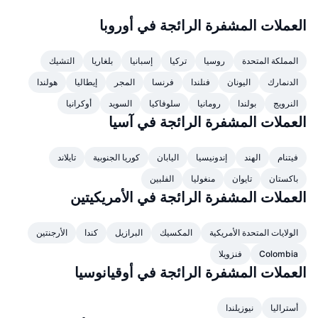
كبار المتداولين
التدفقات الداخلة/الخارجة للمنصات
مؤسسة
رائج
التداول الفوري (spot)
العملات المشفرة الرائجة في أوروبا
التسعير
مؤشرات
القادمة
المشتقات
المملكة المتحدة
روسيا
تركيا
إسبانيا
بلغاريا
التشيك
الموارد
تمت إضافتها حديثًا
مُؤشر الخوف والطمع
الدنمارك
اليونان
فنلندا
فرنسا
المجر
إيطاليا
هولندا
النرويج
بولندا
رومانيا
سلوفاكيا
السويد
أوكرانيا
الرابحة والخاسرة
مؤشر موسم العملات البديلة
العملات المشفرة الرائجة في آسيا
الوثائق
الأكثر زيارة
مؤشرات دورة السوق
فيتنام
الهند
إندونيسيا
اليابان
كوريا الجنوبية
تايلاند
الأسائة الشائعة
باكستان
تايوان
منغوليا
الفلبين
الشعور السائد للمجتمع
هيمنة Bitcoin
العملات المشفرة الرائجة في الأمريكيتين
تكاملات الذكاء الاصطناعي
ترتيب السلاسل
مؤشر CoinMarketCap 20
الولايات المتحدة الأمريكية
المكسيك
البرازيل
كندا
الأرجنتين
مركز وكلاء CMC
مؤشر CoinMarketCap 100
Colombia
فنزويلا
أسواق التوقعات
العملات المشفرة الرائجة في أوقيانوسيا
سوق المهارات
رائج
تدفقات صناديق المؤشرات المتداولة
CMC MCP
أستراليا
نيوزيلندا