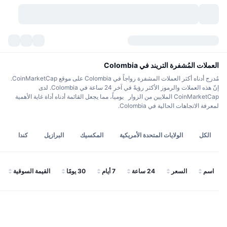
العملات المشفرة
لوحات المعلومات
العملات المشفرة
العملات المُشفرة التريند في Colombia
مُدرج أدناه أكثر العملات المشفرة رواجاً في Colombia على موقع CoinMarketCap.
DexScan
الأسواق
التصنيف
إنّ هذه العملات والرموز الأكثر رؤيةً في آخر 24 ساعة في Colombia. لدى
CoinMarketCap الملايين من الزوار يومياً، مما يجعل القائمة أدناه أداة غاية الأهمية
إشارات
لمعرفة الاتجاهات الحالية في Colombia.
منصات التداول
الفئات
New
نظرة عامة للسوق
التريندات
API
فتح قفل التوكنات
السوق الفورية
منصة تداول مركزية:
الكل
الولايات المتحدة الأمريكية
المكسيك
البرازيل
كندا
ا
جديد
عوائد
عدد العملات الرقمية
API
التداول الفوري (spot)
اسم
السعر
24 ساعة
7 أيام
30 يومًا
القيمة السوقية
الرابحون
الأصول الحقيقية:
بيتكوين خزائن
المشتقات
واجهة برمجة تطبيقات العملات المشفرة
مستكشف الميم
بي إن بي خزائن
DEX API
المُتصدرون
منصة تداول لامركزية: