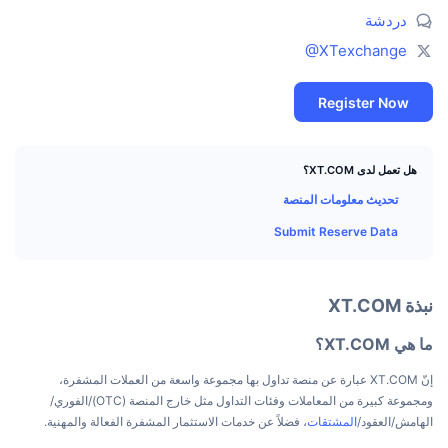
كبار المتداولين
التدفقات الداخلة/الخارجة للمنصات
مؤسسة
رائج
دردشة
التداول الفوري (spot)
@XTexchange
التسعير
مؤشرات
القادمة
المشتقات
Register Now
الموارد
تمت إضافتها حديثًا
مُؤشر الخوف والطمع
الرابحة والخاسرة
مؤشر موسم العملات البديلة
هل تعمل لدى XT.COM؟
الوثائق
تحديث معلومات المنصة
الأكثر زيارة
مؤشرات دورة السوق
الأسائة الشائعة
Submit Reserve Data
الشعور السائد للمجتمع
هيمنة Bitcoin
تكاملات الذكاء الاصطناعي
نبذة XT.COM
ترتيب السلاسل
مؤشر CoinMarketCap 20
مركز وكلاء CMC
ما هي XT.COM؟
مؤشر CoinMarketCap 100
أسواق التوقعات
إنّ XT.COM عبارة عن منصة تداول بها مجموعة واسعة من العملات المشفرة،
سوق المهارات
ومجموعة كبيرة من المعاملات وفئات التداول مثل خارج المنصة (OTC)/الفوري/
رائج
تدفقات صناديق المؤشرات المتداولة
الهامش/العقود/
المشتقات
، فضلاً عن خدمات الاستثمار المشفرة الفعالة والمهنية.
CMC MCP