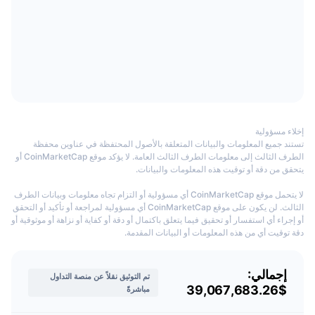
باعتبارها أول منصة تداول أصول رقمية مدمجة في الشبكات الاجتماعية في العالم،
معدلات التمويل
تدعم XT.COM أيضًا المعاملات القائمة على منصة الشبكات الاجتماعية لجعل خدمات
التشفير أكثر سهولة للمستخدمين في جميع أنحاء العالم. علاوة على ذلك، ولضمان
سلامة وأمن البيانات على النحو الأمثل، يرون أن أمان المستخدم هو أولويتهم القصوى
في XT.COM.
من هم مُؤسسو XT.COM؟
إنّ ويبر وو هو المؤسس المشارك والرئيس التنفيذي لشركة XT.COM.
إخلاء مسؤولية
تستند جميع المعلومات والبيانات المتعلقة بالأصول المحتفظة في عناوين محفظة
دخل عالم سلاسل الكتل في عام 2013، وتعرف على مجال العملات المشفرة، وبدأ في
الطرف الثالث إلى معلومات الطرف الثالث العامة. لا يؤكد موقع CoinMarketCap أو
تعدين
Bitcoin
. في عام 2016، تعاون وو مع الأصدقاء وبدأ شركة التعدين. في عام
يتحقق من دقة أو توقيت هذه المعلومات والبيانات.
2017، استثمروا في منصة عملات رقمية في الصين، وفي عام 2018 أنشأوا مشروعهم
الخاص: XT.COM.
لا يتحمل موقع CoinMarketCap أي مسؤولية أو التزام تجاه معلومات وبيانات الطرف
الثالث. لن يكون على موقع CoinMarketCap أي مسؤولية لمراجعة أو تأكيد أو التحقق
لدى وو درجة الماجستير الدولية في إدارة الأعمال من جامعة شنغهاي جياو تونغ.
أو إجراء أي استفسار أو تحقيق فيما يتعلق باكتمال أو دقة أو كفاية أو نزاهة أو موثوقية أو
دقة توقيت أي من هذه المعلومات أو البيانات المقدمة.
متى تم إطلاق XT.COM؟
تأسست في عام 2018 في هونغ كونغ، وتم تسجيل الشركة في سيشيل.
إجمالي:
تم التوثيق نقلاً عن منصة التداول
$39,067,683.26
مباشرةً
أين يقع مقر منصة XT.COM؟