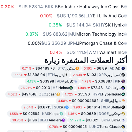
0.30%
BRK.B
Berkshire Hathaway Inc Class B
0.10%
LLY
Eli Lilly And Co
0.35%
SKHY
SK Hynix
0.87%
MU
Micron Technology Inc
0.00%
JPM
JPmorgan Chase & Co
0.14%
WMT
Walmart Inc
أكثر العملات المشفرة زيارة
ADI
ADI
$6.89
بيتكوين
BTC
$64,189.73
0.74%
0.16%
إكس أر بي
XRP
$1.03
إيثريوم
ETH
$1,898.94
0.58%
2.80%
Pi
PI
$0.08887
كاردانو
ADA
$0.1998
4.15%
1.73%
سولانا
SOL
$72.48
Heima
HEI
$0.2013
26.21%
1.90%
$494.48
ZEC
Zcash
$55.90
HYPE
Hyperliquid
4.02%
1.72%
شيبا إينو
SHIB
$0.000004682
4.58%
$0.6715
SUI
Sui
$0.1614
XLM
Stellar
2.64%
1.96%
دوجكوين
DOGE
$0.0689
Kaspa
KAS
$0.02564
1.55%
1.46%
$1.96
BEAT
Audiera
$0.1021
SKYAI
SKYAI
16.76%
51.22%
$0.00004925
LUNC
Terra Classic
0.70%