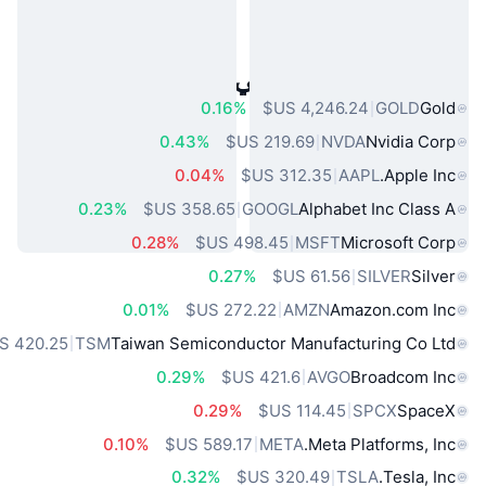
أصول العالم الحقيقي الشائعة
0.16%
GOLD
Gold
0.43%
NVDA
Nvidia Corp
0.04%
AAPL
Apple Inc.
0.23%
GOOGL
Alphabet Inc Class A
0.28%
MSFT
Microsoft Corp
0.27%
SILVER
Silver
0.01%
AMZN
Amazon.com Inc
TSM
Taiwan Semiconductor Manufacturing Co Ltd
0.29%
AVGO
Broadcom Inc
0.29%
SPCX
SpaceX
0.10%
META
Meta Platforms, Inc.
0.32%
TSLA
Tesla, Inc.