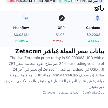
تشين لينك
LINK
$8.17
Hedera
HBAR
$0.06814
1.49%
0.30%
رائج
Hashflow
XRP
Cardano
$0.03131
$1.03
$0.2003
70.68%
2.72%
4.44%
بيانات سعر العملة مُباشر Zetacoin
The live
Zetacoin price today
is $0.000988 USD with a
24-hour trading volume of غير مُتاح.
نقوم بتحديث سعر ZET
إلى USD في لحظات.
لم تلقى Zetacoin أي تغيير في آخر 24
ساعة.
إنّ تصنيف CoinMarketCap هو #5385، مع قيمة سوقية
مباشرة غير مُتاح.
العرض المُتداول غير متوفر
والحد الأقصى. العرض
غير متوفر.
CoinMarketCap
العملات المشفرة
Zetacoin