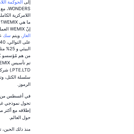
إلى
الحوكمة
اللا
WONDERS، مع ضمان سرعة عالية لمعالجة المعاملات في الثانية (
اللامركزية الكام
ما هي WEMIX؟
إنّ WEMIX العملة الأصلية لنظام WEMIX البيئي العملاق، وتُستخدم كوسيلة للتبادل وطريقة دفع
الغاز
. ويتم
سك
عملة MIX
البيئي و 25% مثلهم إلى الصيانة.
من هم مُؤسسو WEMIX؟
سلسلة الكتل، وتخ
الرموز.
حول العالم.