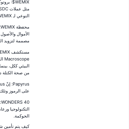
WEMIX$: بروتوكول
النوعي لـ WEMIX.
محفظة WEMIX:
الأموال والأصول
مصممة لتزويد ال
من صحة الكتلة داخل شبكة
على الرموز وتلك غير القابلة ل
الحوكمة.
كيف يتم تأمين شبكة X