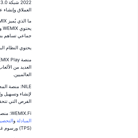
العملاق وإنشاء عملة WEMIX كعملة رئيسية في مجال تقنية
ما الذي يُميز WEMIX؟
يح
جماعي تساهم بش
يحتوي النظام الب
العديد من الألعا
العالميين.
لإنشاء وتسهيل وإدارة
الفرص التي تتحقق
WEMIX.Fi: منصة التمويل اللامركزي (
المبادلة
و
التحصي
(TPS) ورسوم غاز منخفضة، تدعي WEMIX.Fi أنها تضمن أفضل تجربة مع خدمات مالية موثوقة.