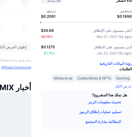
أداء السعر
24 ساعة
منخفض
مرتفع
$0.2091
$0.1998
أعلى مستوى على الإطلاق
$24.68
%
-99.18
Nov 21, 2021
(
5y ago
)
إظهار العرض الكا
أدنى مستوى على الإطلاق
$0.1275
57.7
%
+
Jun 22, 2021
(
5y ago
)
iliate links and you
رؤية البيانات التاريخية
o
Affiliate Disclosure
العلامات
Metaverse
Collectibles & NFTs
Gaming
أخبار WEMIX
عرض الكل
هل تملك هذا المشروع؟
تحديث معلومات الرمز
تسليم عمليات إطلاق الرموز
المطالبة بشارة المجتمع