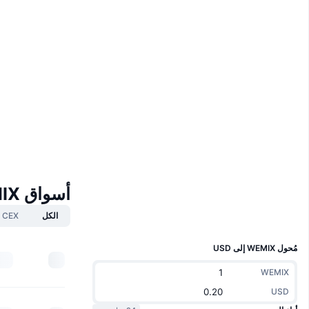
موقع إلكتروني
Website
Whitepaper
الوسائط الاجتماعية
0x9cf0...e3eae6
العقود
4.7
تقييم (CertiK)
Audits
scan.wemix.com
مستشكفات
أسواق WEMIX
المحافظ
الكل
CEX
UCID
7548
مُحول WEMIX إلى USD
WEMIX
USD