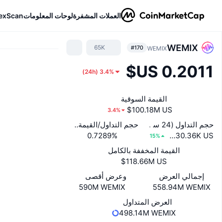
العملات المشفرة
لوحات المعلومات
exScan
WEMIX
65K
#170
WEMIX
)
24h
(
3.4%
القيمة السوقية
3.4%
حجم التداول (24 ساعة)
حجم التداول/القيمة السوقية (24 ساعة)
‏730.36K US$
0.7289%
15%
القيمة المخففة بالكامل
إجمالي العرض
وعرض أقصى
590M WEMIX
558.94M WEMIX
العرض المتداول
498.14M WEMIX