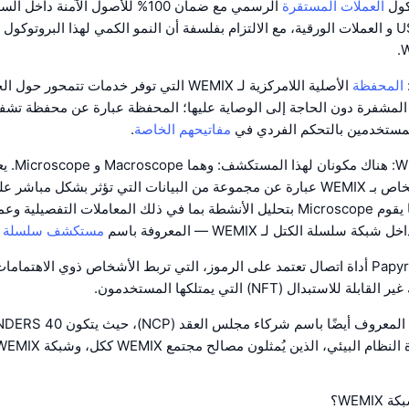
العملات المستقرة
الرسمي مع ضمان 100% للأصول الآمنة دا
مثل عملات USDC و العملات الورقية، مع الالتزام بفلسفة أن النمو الكمي لهذا البروتوك
المحفظة
الأصلية اللامركزية لـ WEMIX التي توفر خدمات تتمحور
 المشفرة دون الحاجة إلى الوصاية عليها؛ المحفظة عبارة عن محفظة تشفي
مستخدمين بالتحكم الفردي في
مفاتيحهم الخاصة
.
مستكشف WEMIX: هناك مكونان لهذا المستكشف: وهم
Macroscope الخاص بـ WEMIX عبارة عن مجموعة من البيانات التي تؤثر بشكل مبا
البيئي ككل، بينما يقوم Microscope بتحليل الأنشطة بما في ذلك المعاملات التفصي
 سلسلة الكتل لـ WEMIX — المعروفة باسم
مستكشف سلسلة ا
Papyrus: إنّ Papyrus أداة اتصال تعتمد على الرموز، التي تربط الأشخاص ذوي الاهتما
لاستبدال (NFT) التي يمتلكها المستخدمون.
WEMI؟