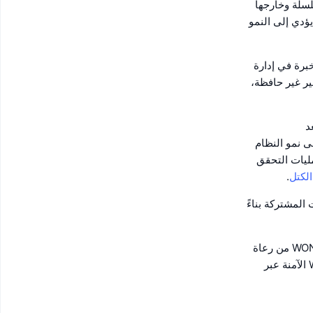
خل السلسلة وخارجها
ول يؤدي إلى النمو
 حول الخبرة في إدارة
ر غير حافظة،
ا Macroscope و Microscope. يعد
شر على نمو النظام
لية وعمليات التحقق
لكتل
.
مات المشتركة بناءً
40 WONDERS: المعروف أيضًا باسم شركاء مجلس العقد (NCP)، حيث يتكون 40 WONDERS من رعاة
التكنولوجيا ورعاة النظام البيئي، الذين يُمثلون مصالح مجتمع WEMIX ككل، وشبكة WEMIX الآمنة عبر