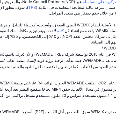
مركزية
على السلسلة
TPS
). سوف يتطور الإ
لة من خلال حكم ديمقراطي متعدد المراحل.
WE واحدة مع إنشاء كل
كتلة
على التوالي، 40% إلى شركاء مجلس الع
تم تأسيس WEMIX في عام 18
PTE.LTD.) شركة تابعة لـ WEMADE، حيث بدأت الرحلة برؤية قوية لإنشاء منصة ألعا
دم العديد من الألعاب، كما تربط بين الاقتصاد داخل اللعبة والعالم الحقيق
تحول نموذجي غير مسبوق في مجال الألعاب. حقق MIR4 نجاحًا منقطع النظ