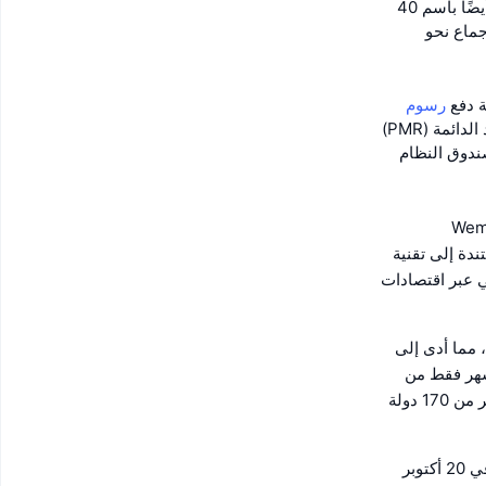
عبر Node Council Partners(NCP)، والمعروفين أيضًا باسم 40
جماع نحو
رسوم
لاحقة، ويتم توزيع مكافأة سك النقود الدائمة (PMR)
قد (NCP)، و 10% إلى المُحصصين، و 25% إلى صندوق النظام
20 بواسطة شركة WEMADE TREE (والآن تُعرف باسم: Wemix
ب مُستندة إلى تقنية
ي عبر اقتصادات
في أغسطس من عام 2021، أطلقت WEMADE العنوان الرائد، MIR4، على منصة WEMIX، مما أدى إلى
ير بعد أربعة أشهر فقط من
إطلاقه مع أكثر من 1.4 مليون مستخدم متزامن و 20 مليون مستخدم مسجل تراكمي من أكثر من 170 دولة
منذ ذلك الحين، تصدرت WEMIX سوق اللعب من أجل الكسب (P2E). أصدرت WEMADE في 20 أكتوبر