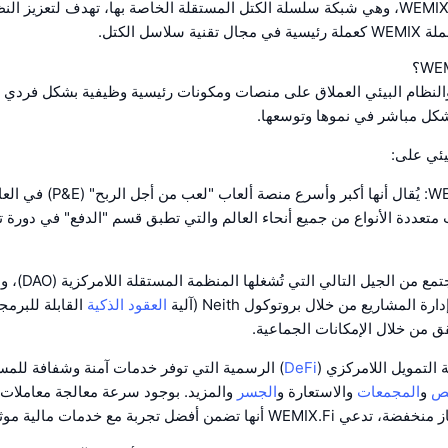
2022 شبكة WEMIX3.0، وهي شبكة سلسلة الكتل المستقلة الخاصة بها، تهدف لتعزيز ال
 سلاسل الكتل.
توي WEMIX والنظام البيئي العملاق على منصات ومكونات رئيسية وظيفية بشكل فرد
كل مباشر في نموها وتوسعها.
يئي على:
منصة WEMIX Play: يُقال أنها أكبر وأس
ب متعددة الأنواع من جميع أنحاء العالم والتي تطبق قسم "الدفع" في دورة تج
NILE: منصة المجتمع
 المشاريع من خلال بروتوكول Neith (آلية
العقود الذكية
القابلة للبرمجة
 من خلال الإمكانات الجماعية.
DeFi
) الرسمية التي توفر خدمات آمنة وشفافة للم
ص
و
المجمعات
والاستعارة و
الجسر
والمزيد. بوجود سرعة معالجة معاملات ف