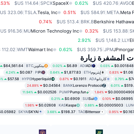
.53%
SPCX
SpaceX
0.62%
AVGO
TSLA
Tesla, Inc.
0.51%
META
Meta P
0.74%
BRK.B
Berkshire Hathawa
MU
Micron Technology Inc
0.32%
S
2.92%
LLY
El
WMT
Walmart Inc
0.62%
JPM
JPmorgan
ات المشفرة زيارة
$0.001848
ADI
ADI
$6.89
بيتكوين
BTC
$64,561.64
0.02%
0.03%
$1.06
إيثريوم
ETH
$1,877.83
Pi
PI
$0.087
4.24%
0.64%
0.83%
$7
كاردانو
ADA
$0.1911
Hyperliquid
HYPE
$57.58
6%
0.87%
0.79%
$0.04564
BANK
Lorenzo Protocol
$519
24.89%
6.01%
$0.002526
PUMP
Pump.fun
$0.00000490
11.94%
1.84%
$0.6909
SUI
Sui
$0.06995
0.21%
0.10%
$0.02608
KAS
Kaspa
$0.00005003
LUN
1.98%
0.88%
$0.05982
SKYAI
SKYAI
$198.37
TAO
Bittensor
$0.16
3.68%
0.95%