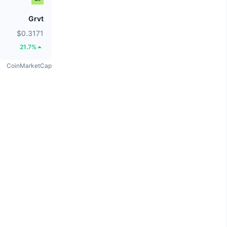
Grvt
$0.3171
21.7%
CoinMarketCap