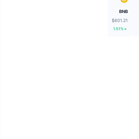
Tether Gold
BNB
$4,233.39
$601.21
4.07%
1.51%