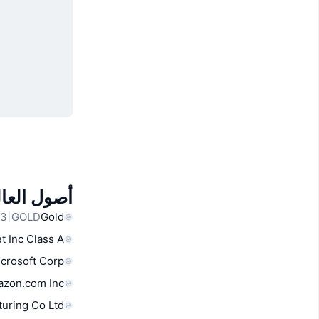
أصول العال
GOLD
Gold
t Inc Class A
crosoft Corp
zon.com Inc
uring Co Ltd