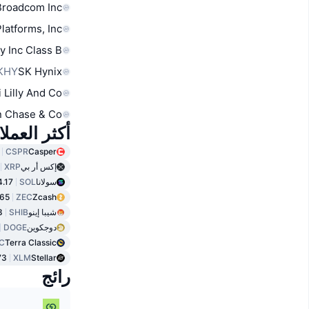
Broadcom Inc
latforms, Inc.
y Inc Class B
KHY
SK Hynix
i Lilly And Co
 Chase & Co
أكثر العمل
CSPR
Casper
إكس أر بي
XRP
سولانا
SOL
4.17
.65
ZEC
Zcash
شيبا إينو
SHIB
8
دوجكوين
DOGE
C
Terra Classic
73
XLM
Stellar
رائج