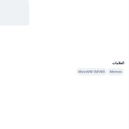
موقع إلكتروني
Website
الوسائط الاجتماعية
العقود
0x9582...::WALE
suivision.xyz
مستشكفات
المحافظ
UCID
36441
العلامات
MoveVM (MVM)
Memes