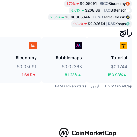
$0.05091
BICO
Biconomy
1.70%
$208.86
TAO
Bittensor
6.61%
$0.00005044
LUNC
Terra Classic
2.85%
$0.02654
KAS
Kaspa
0.89%
رائج
Biconomy
Bubblemaps
Tutorial
$0.05091
$0.02363
$0.1744
1.69%
81.23%
153.93%
CoinMarketCap
الرموز
TEAM (TokenStars)