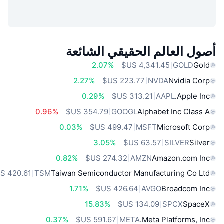
أصول العالم الحقيقي الشائعة
2.07%
GOLD
Gold
2.27%
NVDA
Nvidia Corp
0.29%
AAPL
Apple Inc.
0.96%
GOOGL
Alphabet Inc Class A
0.03%
MSFT
Microsoft Corp
3.05%
SILVER
Silver
0.82%
AMZN
Amazon.com Inc
TSM
Taiwan Semiconductor Manufacturing Co Ltd
1.71%
AVGO
Broadcom Inc
15.83%
SPCX
SpaceX
0.37%
META
Meta Platforms, Inc.