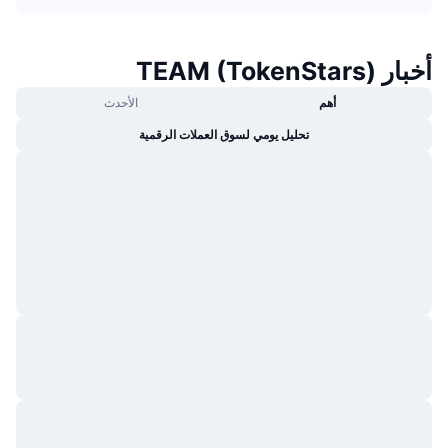
جديد
صناديق الاستثمار المتداولة في العملات المشفرة
x402
أخبار TEAM (TokenStars)
كريبتو
صناديق المؤشرات المتداولة لـ بيتكوين
أهم
الأحدث
سياسة
صناديق المؤشرات المتداولة لـ إيثريوم
تحليل يومي لسوق العملات الرقمية
الرياضة
التحليل الفني
المالية
RSI
تقنية
MACD
NFT
المشتقات
إحصائيات NFT الشاملة
نظرة عامة
المبيعات القادمة
تصفيات