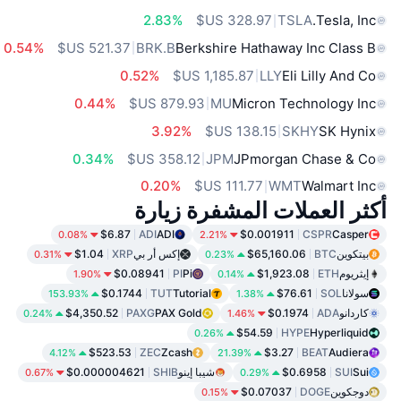
2.83%
TSLA
Tesla, Inc.
0.54%
BRK.B
Berkshire Hathaway Inc Class B
0.52%
LLY
Eli Lilly And Co
0.44%
MU
Micron Technology Inc
3.92%
SKHY
SK Hynix
0.34%
JPM
JPmorgan Chase & Co
0.20%
WMT
Walmart Inc
أكثر العملات المشفرة زيارة
$6.87
ADI
ADI
$0.001911
CSPR
Casper
0.08%
2.21%
بيتكوين
BTC
$65,160.06
إكس أر بي
XRP
$1.04
0.31%
0.23%
إيثريوم
ETH
$1,923.08
Pi
PI
$0.08941
1.90%
0.14%
سولانا
SOL
$76.61
Tutorial
TUT
$0.1744
153.93%
1.38%
كاردانو
ADA
$0.1974
PAX Gold
PAXG
$4,350.52
0.24%
1.46%
$54.59
HYPE
Hyperliquid
0.26%
$523.53
ZEC
Zcash
$3.27
BEAT
Audiera
4.12%
21.39%
Sui
SUI
$0.6958
شيبا إينو
SHIB
$0.000004621
0.67%
0.29%
دوجكوين
DOGE
$0.07037
0.15%