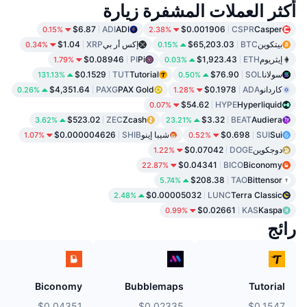
أكثر العملات المشفرة زيارة
$6.87
ADI
ADI
$0.001906
CSPR
Casper
0.15%
2.38%
بيتكوين
BTC
$65,203.03
إكس أر بي
XRP
$1.04
0.34%
0.15%
إيثريوم
ETH
$1,923.43
Pi
PI
$0.08946
1.79%
0.03%
سولانا
SOL
$76.90
Tutorial
TUT
$0.1529
131.13%
0.50%
كاردانو
ADA
$0.1978
PAX Gold
PAXG
$4,351.64
0.26%
1.28%
$54.62
HYPE
Hyperliquid
0.07%
$523.02
ZEC
Zcash
$3.32
BEAT
Audiera
3.62%
23.21%
Sui
SUI
$0.698
شيبا إينو
SHIB
$0.000004626
1.07%
0.52%
دوجكوين
DOGE
$0.07042
1.22%
$0.04341
BICO
Biconomy
22.87%
$208.38
TAO
Bittensor
5.74%
$0.00005032
LUNC
Terra Classic
2.48%
$0.02661
KAS
Kaspa
0.99%
رائج
Biconomy
Bubblemaps
Tutorial
$0.04351
$0.02335
$0.1547