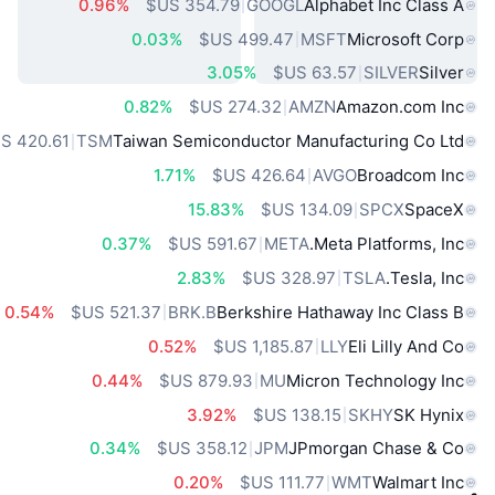
0.96%
GOOGL
Alphabet Inc Class A
0.03%
MSFT
Microsoft Corp
3.05%
SILVER
Silver
0.82%
AMZN
Amazon.com Inc
TSM
Taiwan Semiconductor Manufacturing Co Ltd
1.71%
AVGO
Broadcom Inc
15.83%
SPCX
SpaceX
0.37%
META
Meta Platforms, Inc.
2.83%
TSLA
Tesla, Inc.
0.54%
BRK.B
Berkshire Hathaway Inc Class B
0.52%
LLY
Eli Lilly And Co
0.44%
MU
Micron Technology Inc
3.92%
SKHY
SK Hynix
0.34%
JPM
JPmorgan Chase & Co
0.20%
WMT
Walmart Inc