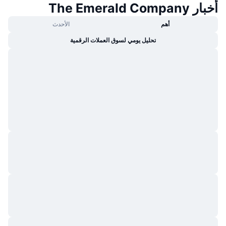
أخبار The Emerald Company
جديد
صناديق الاستثمار المتداولة في العملات المشفرة
x402
أهم
الأحدث
كريبتو
صناديق المؤشرات المتداولة لـ بيتكوين
تحليل يومي لسوق العملات الرقمية
سياسة
صناديق المؤشرات المتداولة لـ إيثريوم
الرياضة
التحليل الفني
المالية
RSI
تقنية
MACD
NFT
المشتقات
إحصائيات NFT الشاملة
نظرة عامة
المبيعات القادمة
تصفيات