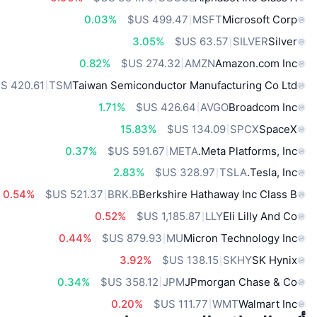
0.03%
MSFT
Microsoft Corp
3.05%
SILVER
Silver
0.82%
AMZN
Amazon.com Inc
TSM
Taiwan Semiconductor Manufacturing Co Ltd
1.71%
AVGO
Broadcom Inc
15.83%
SPCX
SpaceX
0.37%
META
Meta Platforms, Inc.
2.83%
TSLA
Tesla, Inc.
0.54%
BRK.B
Berkshire Hathaway Inc Class B
0.52%
LLY
Eli Lilly And Co
0.44%
MU
Micron Technology Inc
3.92%
SKHY
SK Hynix
0.34%
JPM
JPmorgan Chase & Co
0.20%
WMT
Walmart Inc