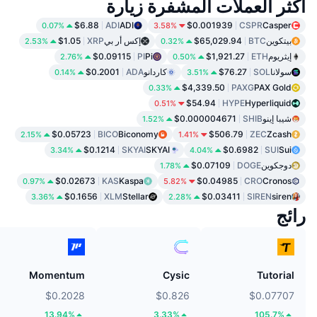
أكثر العملات المشفرة زيارة
$6.88
ADI
ADI
$0.001939
CSPR
Casper
0.07%
3.58%
بيتكوين
BTC
$65,029.94
إكس أر بي
XRP
$1.05
2.53%
0.32%
إيثريوم
ETH
$1,921.27
Pi
PI
$0.09115
2.76%
0.50%
سولانا
SOL
$76.27
كاردانو
ADA
$0.2001
0.14%
3.51%
$4,339.50
PAXG
PAX Gold
0.33%
$54.94
HYPE
Hyperliquid
0.51%
شيبا إينو
SHIB
$0.000004671
1.52%
$0.05723
BICO
Biconomy
$506.79
ZEC
Zcash
2.15%
1.41%
$0.1214
SKYAI
SKYAI
$0.6982
SUI
Sui
3.34%
4.04%
دوجكوين
DOGE
$0.07109
1.78%
$0.02673
KAS
Kaspa
$0.04985
CRO
Cronos
0.97%
5.82%
$0.1656
XLM
Stellar
$0.03411
SIREN
siren
3.36%
2.28%
رائج
Momentum
Cysic
Tutorial
$0.2028
$0.826
$0.07707
13.94%
3.33%
105.7%