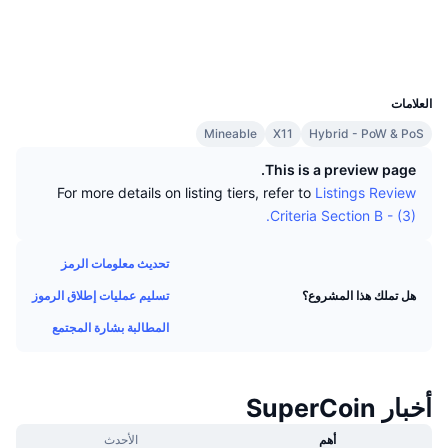
كبار المتداولين
التدفقات الداخلة/الخارجة للمنصات
مؤسسة
الوسائط الاجتماعية
رائج
التداول الفوري (spot)
مستشكفات
chainz.cryptoid.info
التسعير
UCID
مؤشرات
القادمة
المشتقات
341
العلامات
الموارد
تمت إضافتها حديثًا
مُؤشر الخوف والطمع
Mineable
X11
Hybrid - PoW & PoS
الرابحة والخاسرة
مؤشر موسم العملات البديلة
This is a preview page.
الوثائق
For more details on listing tiers, refer to
Listings Review
الأكثر زيارة
مؤشرات دورة السوق
Criteria Section B - (3).
الأسائة الشائعة
الشعور السائد للمجتمع
هيمنة Bitcoin
تحديث معلومات الرمز
تكاملات الذكاء الاصطناعي
تسليم عمليات إطلاق الرموز
هل تملك هذا المشروع؟
ترتيب السلاسل
مؤشر CoinMarketCap 20
المطالبة بشارة المجتمع
مركز وكلاء CMC
مؤشر CoinMarketCap 100
أسواق التوقعات
سوق المهارات
أخبار SuperCoin
رائج
تدفقات صناديق المؤشرات المتداولة
CMC MCP
أهم
الأحدث