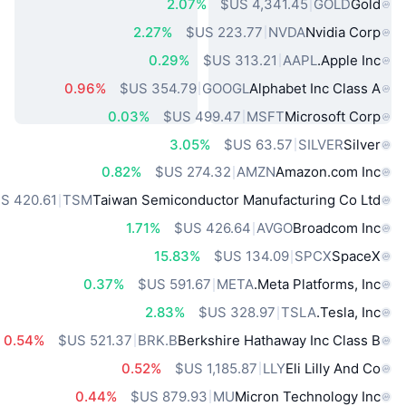
2.07%
GOLD
Gold
2.27%
NVDA
Nvidia Corp
0.29%
AAPL
Apple Inc.
0.96%
GOOGL
Alphabet Inc Class A
0.03%
MSFT
Microsoft Corp
3.05%
SILVER
Silver
0.82%
AMZN
Amazon.com Inc
TSM
Taiwan Semiconductor Manufacturing Co Ltd
1.71%
AVGO
Broadcom Inc
15.83%
SPCX
SpaceX
0.37%
META
Meta Platforms, Inc.
2.83%
TSLA
Tesla, Inc.
0.54%
BRK.B
Berkshire Hathaway Inc Class B
0.52%
LLY
Eli Lilly And Co
0.44%
MU
Micron Technology Inc