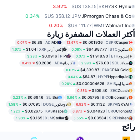
3.92%
SKHY
SK Hynix
0.34%
JPM
JPmorgan Chase & Co
0.20%
WMT
Walmart Inc
أكثر العملات المشفرة زيارة
$6.88
ADI
ADI
$0.001936
CSPR
Casper
0.07%
13.67%
بيتكوين
BTC
$64,987.77
إكس أر بي
XRP
$1.04
1.67%
0.08%
إيثريوم
ETH
$1,918.90
Pi
PI
$0.0916
3.28%
0.07%
سولانا
SOL
$76.00
كاردانو
ADA
$0.2006
0.41%
2.99%
$4,339.87
PAXG
PAX Gold
0.07%
$54.87
HYPE
Hyperliquid
0.64%
شيبا إينو
SHIB
$0.000004626
0.28%
$509.40
ZEC
Zcash
0.85%
$0.6946
SUI
Sui
$0.05795
BICO
Biconomy
3.23%
5.96%
SKYAI
SKYAI
$0.1132
دوجكوين
DOGE
$0.07095
1.58%
6.92%
$0.02675
KAS
Kaspa
$0.04923
CRO
Cronos
1.22%
6.87%
$0.165
XLM
Stellar
$0.03584
SIREN
siren
1.90%
5.55%
رائج