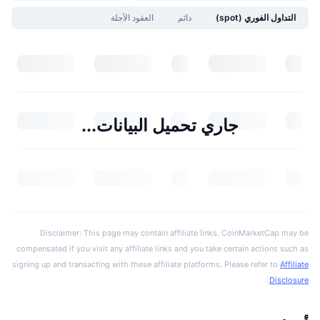
التداول الفوري (spot)
دائم
العقود الآجلة
جاري تحميل البيانات...
Disclaimer: This page may contain affiliate links. CoinMarketCap may be
compensated if you visit any affiliate links and you take certain actions such as
signing up and transacting with these affiliate platforms. Please refer to
Affiliate
.
Disclosure