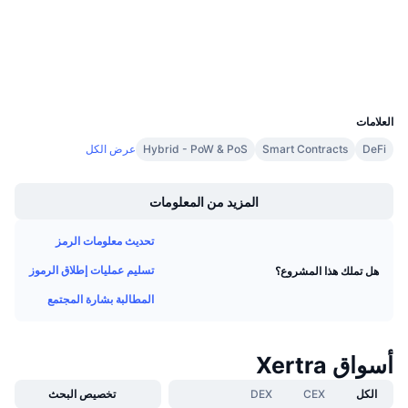
الوسائط الاجتماعية
معدلات التمويل
مستشكفات
explorer.xertra.com
المحافظ
UCID
30168
العلامات
DeFi
Smart Contracts
Hybrid - PoW & PoS
عرض الكل
Boost
المزيد من المعلومات
تحديث معلومات الرمز
تسليم عمليات إطلاق الرموز
هل تملك هذا المشروع؟
المطالبة بشارة المجتمع
أسواق Xertra
الكل
CEX
DEX
تخصيص البحث