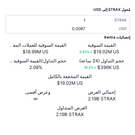
جديد
صناديق الاستثمار المتداولة في العملات المشفرة
x402
مُحول STRAX إلى USD
كريبتو
صناديق المؤشرات المتداولة لـ بيتكوين
STRAX
USD
سياسة
صناديق المؤشرات المتداولة لـ إيثريوم
إحصائيات Xertra
القيمة السوقية
القيمة السوقية للعملات المفتوحة
الرياضة
0.83%
التحليل الفني
حجم التداول (24 ساعة)
حجم التداول/القيمة السوقية (24 ساعة)
المالية
2.08%
RSI
16.2%
القيمة المخففة بالكامل
تقنية
MACD
إجمالي العرض
وعرض أقصى
NFT
∞
2.19B STRAX
المشتقات
العرض المتداول
إحصائيات NFT الشاملة
2.19B STRAX
نظرة عامة
المبيعات القادمة
موقع إلكتروني
Website
Whitepaper
تصفيات