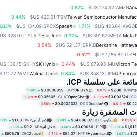
0.82%
AMZN
Ama
0.44%
TSM
Taiwan Semiconductor Manufact
5.83%
SPCX
SpaceX
1.71%
AVGO
TSLA
Tesla, Inc.
0.37%
META
Meta P
0.54%
BRK.B
Berkshire Hathawa
0.52%
LLY
El
SKHY
SK Hynix
0.44%
MU
Micron Te
WMT
Walmart Inc
0.34%
JPM
JPmorgan
ئعة على سلسلة ICP.
$0.0008859
OGY
ORIGYN
$2.08
ICP
Int
1.69%
0.67%
$0.05605
CHAT
OpenChat
$0.003524
GO
0.32%
0.37%
$0.0004322
DCD
DecideAI
$0.22
0.58%
0.81%
ات المشفرة زيارة
بيتكوين
BTC
$64,888.07
إكس أر بي
XRP
$1.03
0.13%
0.99%
0.03%
$1,912
Pi
PI
$0.09066
كاردانو
ADA
$0.2
0.56%
3.60%
0.71%
$505.75
ZEC
Zcash
$54.07
HYPE
Hyperliquid
$73
%
2.82%
1.83%