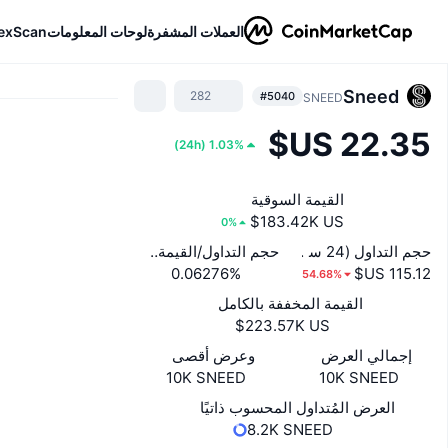
العملات المشفرة
لوحات المعلومات
exScan
Sneed
282
#5040
SNEED
)
24h
(
1.03%
القيمة السوقية
0%
حجم التداول (24 ساعة)
حجم التداول/القيمة السوقية (24 ساعة)
0.06276%
54.68%
القيمة المخففة بالكامل
إجمالي العرض
وعرض أقصى
10K SNEED
10K SNEED
العرض المُتداول المحسوب ذاتيًا
8.2K SNEED