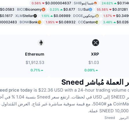
$0.114
شيبا إينو
SHIB
$0.000004637
0.56%
24.62%
$0.0583
BICO
Biconomy
$0.677
SUI
Sui
$0.01281
0.23%
55.58%
$0.349
دوجكوين
DOGE
$0.06989
Stellar
XLM
$0.1617
1.10%
1.57%
00002483
BONK
Bonk
$0.08932
CC
Canton
$0.026
1.95%
3.46%
Ethereum
XRP
$1,912.53
$1.03
0.71%
0.09%
لعملة مُباشر Sneed
eed price today
is $22.36 USD with a 24-hour trading volume o
ظات.
ارتفع سعر Sneed بنسبة 1.04 % في آخر 24 ساعة.
العرض المُتداول 
الرموز
Sneed