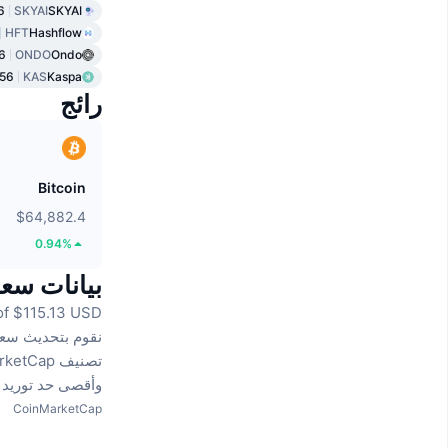
6
SKYAI
SKYAI
HFT
Hashflow
6
ONDO
Ondo
56
KAS
Kaspa
رائج
Bitcoin
$64,882.4
0.94%
بيانات سعر ا
f $115.13 USD.
نقوم بتحديث سعر SNEED إلى USD في لح
تصنيف CoinMarketCap هو #5040، مع قيمة سوقية مباشرة غير مُتاح.
وأقصى حد توريد 10,000 SNEED عملة.
CoinMarketCap