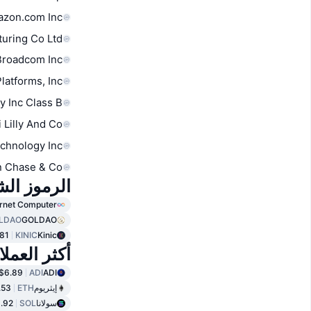
zon.com Inc
uring Co Ltd
Broadcom Inc
latforms, Inc.
y Inc Class B
i Lilly And Co
chnology Inc
 Chase & Co
الرموز الشا
ernet Computer
LDAO
GOLDAO
81
KINIC
Kinic
أكثر العمل
$6.89
ADI
ADI
إيثريوم
ETH
.53
سولانا
SOL
.92