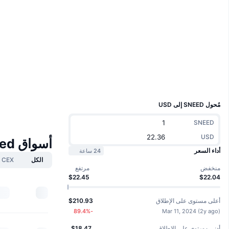
Boost
موقع إلكتروني
Website
Whitepaper
الوسائط الاجتماعية
العقود
hvgxa-...ia-cai
مستشكفات
dashboard.internetcomputer.org
UCID
29462
مُحول SNEED إلى USD
SNEED
USD
أسواق Sneed
أداء السعر
24 ساعة
الكل
CEX
منخفض
مرتفع
$22.45
$22.04
أعلى مستوى على الإطلاق
$210.93
%
-89.4
Mar 11, 2024
(
2y ago
)
أدنى مستوى على الإطلاق
$18.47