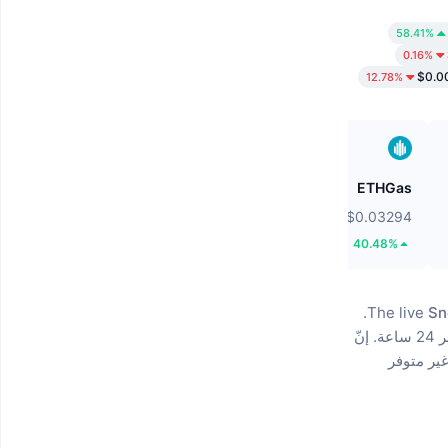
58.41%
0.16%
$0.0
12.78%
Biconomy
ETHGas
$0.05711
$0.03294
55.24%
40.48%
The live
Sn
إنّ
غير متوفر