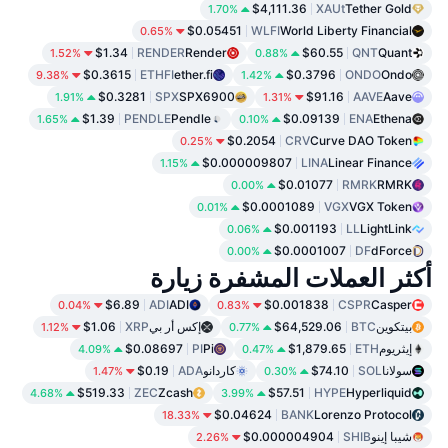
$4,111.36
XAUt
Tether Gold
1.70%
$0.05451
WLFI
World Liberty Financial
0.65%
$1.34
RENDER
Render
$60.55
QNT
Quant
1.52%
0.88%
$0.3615
ETHFI
ether.fi
$0.3796
ONDO
Ondo
9.38%
1.42%
$0.3281
SPX
SPX6900
$91.16
AAVE
Aave
1.91%
1.31%
$1.39
PENDLE
Pendle
$0.09139
ENA
Ethena
1.65%
0.10%
$0.2054
CRV
Curve DAO Token
0.25%
$0.000009807
LINA
Linear Finance
1.15%
$0.01077
RMRK
RMRK
0.00%
$0.0001089
VGX
VGX Token
0.01%
$0.001193
LL
LightLink
0.06%
$0.0001007
DF
dForce
0.00%
أكثر العملات المشفرة زيارة
$6.89
ADI
ADI
$0.001838
CSPR
Casper
0.04%
0.83%
بيتكوين
BTC
$64,529.06
إكس أر بي
XRP
$1.06
1.12%
0.77%
إيثريوم
ETH
$1,879.65
Pi
PI
$0.08697
4.09%
0.47%
سولانا
SOL
$74.10
كاردانو
ADA
$0.19
1.47%
0.30%
$519.33
ZEC
Zcash
$57.51
HYPE
Hyperliquid
4.68%
3.99%
$0.04624
BANK
Lorenzo Protocol
18.33%
شيبا إينو
SHIB
$0.000004904
2.26%