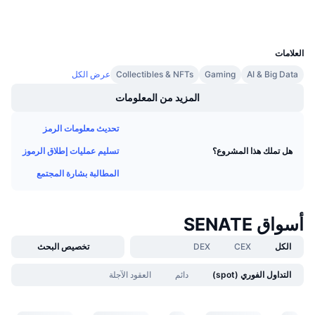
المحافظ
معدلات التمويل
UCID
15240
العلامات
AI & Big Data
Gaming
Collectibles & NFTs
عرض الكل
المزيد من المعلومات
تحديث معلومات الرمز
تسليم عمليات إطلاق الرموز
هل تملك هذا المشروع؟
المطالبة بشارة المجتمع
أسواق SENATE
الكل
CEX
DEX
تخصيص البحث
التداول الفوري (spot)
دائم
العقود الآجلة