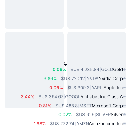
أصول العالم الحقيقي الشائعة
0.09%
GOLD
Gold
3.86%
NVDA
Nvidia Corp
0.06%
AAPL
Apple Inc.
3.44%
GOOGL
Alphabet Inc Class A
0.81%
MSFT
Microsoft Corp
0.02%
SILVER
Silver
1.68%
AMZN
Amazon.com Inc