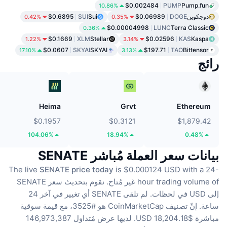
$0.002484
PUMP
Pump.fun
10.86%
دوجكوين
DOGE
$0.06989
Sui
SUI
$0.6895
0.42%
0.35%
$0.00004998
LUNC
Terra Classic
0.36%
$0.1669
XLM
Stellar
$0.02596
KAS
Kaspa
1.22%
3.14%
$0.0607
SKYAI
SKYAI
$197.71
TAO
Bittensor
17.10%
3.13%
رائج
Heima
Grvt
Ethereum
$0.1957
$0.3121
$1,879.42
104.06%
18.94%
0.48%
بيانات سعر العملة مُباشر SENATE
The live
SENATE price today
is $0.000124 USD with a 24-
hour trading volume of غير مُتاح.
نقوم بتحديث سعر SENATE
إلى USD في لحظات.
لم تلقى SENATE أي تغيير في آخر 24
ساعة.
إنّ تصنيف CoinMarketCap هو #3525، مع قيمة سوقية
مباشرة $18,204.18 USD.
لديها عرض مُتداول 146,973,387