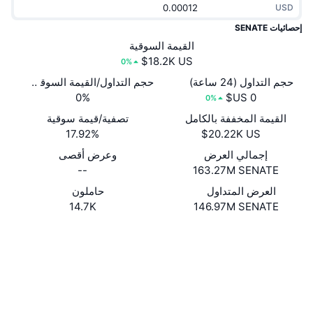
USD
جديد
صناديق الاستثمار المتداولة في العملات المشفرة
x402
إحصائيات SENATE
كريبتو
القيمة السوقية
صناديق المؤشرات المتداولة لـ بيتكوين
0%
سياسة
صناديق المؤشرات المتداولة لـ إيثريوم
حجم التداول (24 ساعة)
حجم التداول/القيمة السوقية (24 ساعة)
0%
0%
الرياضة
القيمة المخففة بالكامل
تصفية/قيمة سوقية
التحليل الفني
17.92%
المالية
إجمالي العرض
وعرض أقصى
RSI
--
163.27M SENATE
تقنية
MACD
العرض المتداول
حاملون
14.7K
146.97M SENATE
NFT
موقع إلكتروني
Website
Whitepaper
المشتقات
الوسائط الاجتماعية
إحصائيات NFT الشاملة
نظرة عامة
العقود
0x34Be...884470
3.8
تقييم (CertiK)
المبيعات القادمة
تصفيات
مستشكفات
etherscan.io