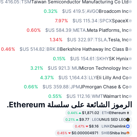
TSM
Taiwan Semiconductor Manufacturing Co Ltd
0.32%
AVGO
Broadcom Inc
7.97%
SPCX
SpaceX
0.60%
META
Meta Platforms, Inc.
1.34%
TSLA
Tesla, Inc.
0.46%
BRK.B
Berkshire Hathaway Inc Class B
0.15%
SKHY
SK Hynix
3.21%
MU
Micron Technology Inc
4.37%
LLY
Eli Lilly And Co
0.66%
JPM
JPmorgan Chase & Co
0.55%
WMT
Walmart Inc
الرموز الشائعة على سلسلة Ethereum.
$1,871.02
ETH
Ethereum
0.44%
$9.77
LEO
UNUS SED LEO
0.21%
$8.16
LINK
Chainlink
0.47%
$0.000004971
SHIB
Shiba Inu
0.45%