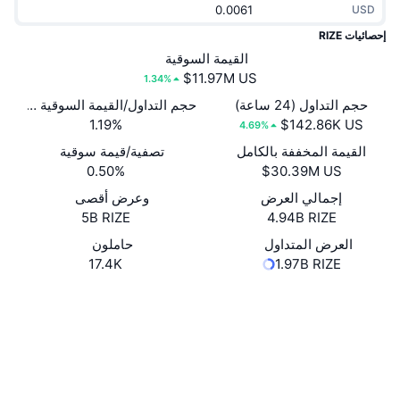
USD
جديد
صناديق الاستثمار المتداولة في العملات المشفرة
x402
إحصائيات RIZE
كريبتو
القيمة السوقية
صناديق المؤشرات المتداولة لـ بيتكوين
1.34%
سياسة
صناديق المؤشرات المتداولة لـ إيثريوم
حجم التداول (24 ساعة)
حجم التداول/القيمة السوقية (24 ساعة)
1.19%
4.69%
الرياضة
القيمة المخففة بالكامل
تصفية/قيمة سوقية
التحليل الفني
0.50%
المالية
إجمالي العرض
وعرض أقصى
RSI
5B RIZE
4.94B RIZE
تقنية
MACD
العرض المتداول
حاملون
17.4K
1.97B RIZE
NFT
Whitepaper
Website
المشتقات
موقع إلكتروني
إحصائيات NFT الشاملة
نظرة عامة
الوسائط الاجتماعية
المبيعات القادمة
0x9F1E...A47605
العقود
تصفيات