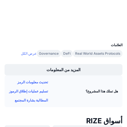
4.1
تقييم (CertiK)
معدلات التمويل
etherscan.io
مستشكفات
المحافظ
UCID
36539
العلامات
Real World Assets Protocols
DeFi
Governance
عرض الكل
Boost
المزيد من المعلومات
تحديث معلومات الرمز
تسليم عمليات إطلاق الرموز
هل تملك هذا المشروع؟
المطالبة بشارة المجتمع
أسواق RIZE