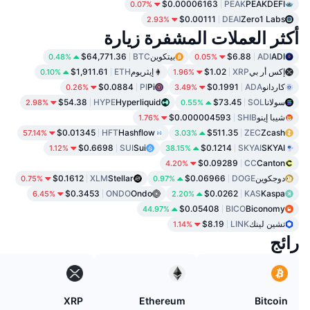
$0.00006163
PEAK
PEAKDEFI
0.07%
$0.00111
DEAI
Zero1 Labs
2.93%
أكثر العملات المشفرة زيارة
ADI
ADI
$6.88
بيتكوين
BTC
$64,771.36
0.48%
0.05%
إكس أر بي
XRP
$1.02
إيثريوم
ETH
$1,911.61
0.10%
1.96%
كاردانو
ADA
$0.1991
Pi
PI
$0.0884
0.26%
3.49%
سولانا
SOL
$73.45
Hyperliquid
HYPE
$54.38
2.98%
0.55%
شيبا إينو
SHIB
$0.000004593
1.76%
$0.01345
HFT
Hashflow
$511.35
ZEC
Zcash
57.14%
3.03%
$0.6698
SUI
Sui
$0.1214
SKYAI
SKYAI
1.12%
38.15%
$0.09289
CC
Canton
4.20%
دوجكوين
DOGE
$0.06966
Stellar
XLM
$0.1612
0.75%
0.97%
$0.3453
ONDO
Ondo
$0.0262
KAS
Kaspa
6.45%
2.20%
$0.05408
BICO
Biconomy
44.97%
تشين لينك
LINK
$8.19
1.14%
رائج
XRP
Ethereum
Bitcoin