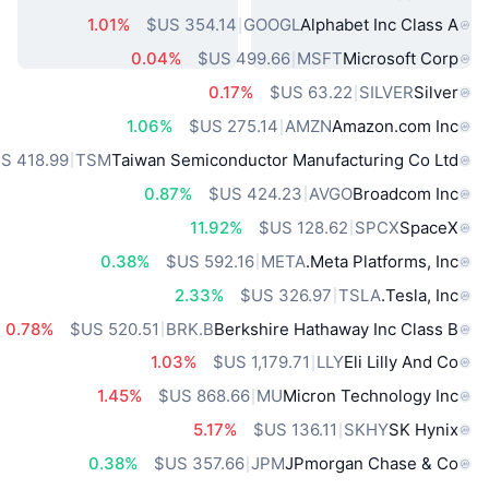
1.01%
GOOGL
Alphabet Inc Class A
0.04%
MSFT
Microsoft Corp
0.17%
SILVER
Silver
1.06%
AMZN
Amazon.com Inc
TSM
Taiwan Semiconductor Manufacturing Co Ltd
0.87%
AVGO
Broadcom Inc
11.92%
SPCX
SpaceX
0.38%
META
Meta Platforms, Inc.
2.33%
TSLA
Tesla, Inc.
0.78%
BRK.B
Berkshire Hathaway Inc Class B
1.03%
LLY
Eli Lilly And Co
1.45%
MU
Micron Technology Inc
5.17%
SKHY
SK Hynix
0.38%
JPM
JPmorgan Chase & Co