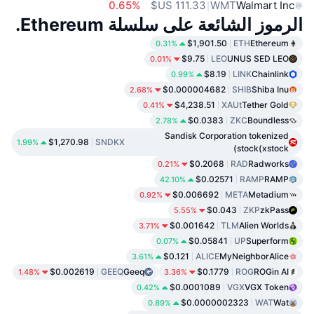
0.65%
WMT
Walmart Inc
الرموز الشائعة على سلسلة Ethereum.
$1,901.50
ETH
Ethereum
0.31%
$9.75
LEO
UNUS SED LEO
0.01%
$8.19
LINK
Chainlink
0.99%
$0.000004682
SHIB
Shiba Inu
2.68%
$4,238.51
XAUt
Tether Gold
0.41%
$0.0383
ZKC
Boundless
2.78%
Sandisk Corporation tokenized
$1,270.98
SNDKX
1.99%
stock(xstock)
$0.2068
RAD
Radworks
0.21%
$0.02571
RAMP
RAMP
42.10%
$0.006692
META
Metadium
0.92%
$0.043
ZKP
zkPass
5.55%
$0.001642
TLM
Alien Worlds
3.71%
$0.05841
UP
Superform
0.07%
$0.121
ALICE
MyNeighborAlice
3.61%
$0.002619
GEEQ
Geeq
$0.1779
ROG
ROGin AI
1.48%
3.36%
$0.0001089
VGX
VGX Token
0.42%
$0.0000002323
WAT
Wat
0.89%