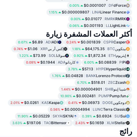
$0.0001007
DF
dForce
0.00%
$0.000009807
LINA
Linear Finance
1.15%
$0.01077
RMRK
RMRK
0.00%
$0.001193
LL
LightLink
0.06%
أكثر العملات المشفرة زيارة
$6.89
ADI
ADI
$0.001839
CSPR
Casper
0.07%
0.24%
بيتكوين
BTC
$64,175.35
إكس أر بي
XRP
$1.06
0.74%
1.18%
إيثريوم
ETH
$1,872.34
سولانا
SOL
$73.99
1.22%
0.92%
Pi
PI
$0.08839
كاردانو
ADA
$0.1944
0.09%
6.00%
$57.13
HYPE
Hyperliquid
3.78%
$0.04828
BANK
Lorenzo Protocol
1.76%
$518.01
ZEC
Zcash
6.70%
شيبا إينو
SHIB
$0.000004901
1.44%
$0.002481
PUMP
Pump.fun
10.90%
دوجكوين
DOGE
$0.06973
Kaspa
KAS
$0.0261
2.01%
0.41%
$0.00004994
LUNC
Terra Classic
0.56%
$0.05229
SKYAI
SKYAI
$0.6924
SUI
Sui
11.90%
0.39%
$197.06
TAO
Bittensor
$0.1659
XLM
Stellar
3.63%
2.43%
رائج