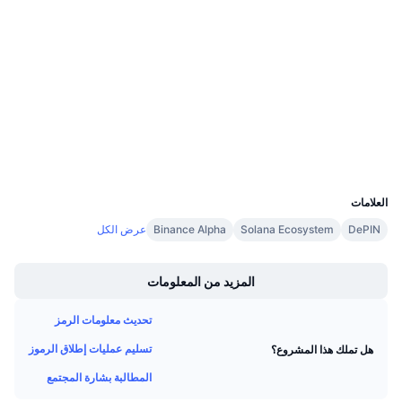
4.4
تقييم (CertiK)
معدلات التمويل
Audits
etherscan.io
مستشكفات
المحافظ
UCID
11823
العلامات
DePIN
Solana Ecosystem
Binance Alpha
عرض الكل
Boost
المزيد من المعلومات
تحديث معلومات الرمز
تسليم عمليات إطلاق الرموز
هل تملك هذا المشروع؟
المطالبة بشارة المجتمع