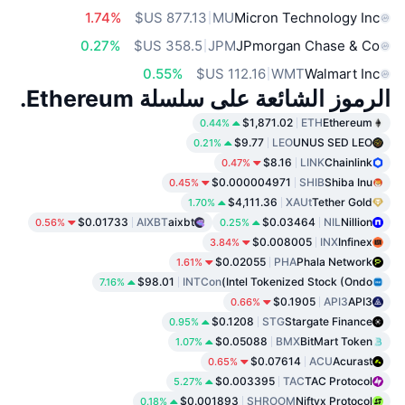
1.74%
MU
Micron Technology Inc
0.27%
JPM
JPmorgan Chase & Co
0.55%
WMT
Walmart Inc
الرموز الشائعة على سلسلة Ethereum.
$1,871.02
ETH
Ethereum
0.44%
$9.77
LEO
UNUS SED LEO
0.21%
$8.16
LINK
Chainlink
0.47%
$0.000004971
SHIB
Shiba Inu
0.45%
$4,111.36
XAUt
Tether Gold
1.70%
$0.01733
AIXBT
aixbt
$0.03464
NIL
Nillion
0.56%
0.25%
$0.008005
INX
Infinex
3.84%
$0.02055
PHA
Phala Network
1.61%
$98.01
INTCon
Intel Tokenized Stock (Ondo)
7.16%
$0.1905
API3
API3
0.66%
$0.1208
STG
Stargate Finance
0.95%
$0.05088
BMX
BitMart Token
1.07%
$0.07614
ACU
Acurast
0.65%
$0.003395
TAC
TAC Protocol
5.27%
$0.001893
SHROOM
Niftyx Protocol
0.18%