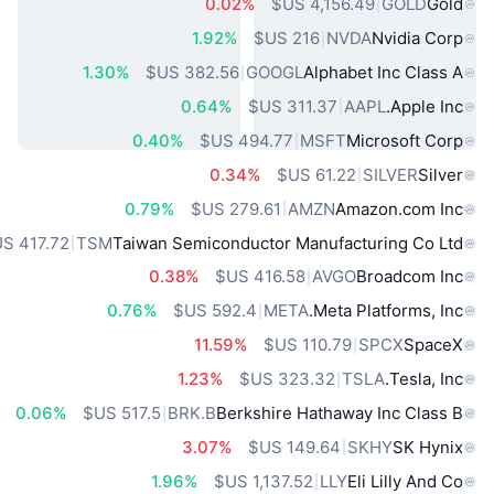
0.02%
GOLD
Gold
1.92%
NVDA
Nvidia Corp
1.30%
GOOGL
Alphabet Inc Class A
0.64%
AAPL
Apple Inc.
0.40%
MSFT
Microsoft Corp
0.34%
SILVER
Silver
0.79%
AMZN
Amazon.com Inc
TSM
Taiwan Semiconductor Manufacturing Co Ltd
0.38%
AVGO
Broadcom Inc
0.76%
META
Meta Platforms, Inc.
11.59%
SPCX
SpaceX
1.23%
TSLA
Tesla, Inc.
0.06%
BRK.B
Berkshire Hathaway Inc Class B
3.07%
SKHY
SK Hynix
1.96%
LLY
Eli Lilly And Co