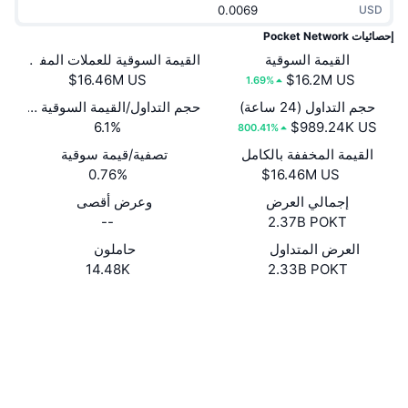
USD
جديد
صناديق الاستثمار المتداولة في العملات المشفرة
x402
إحصائيات Pocket Network
كريبتو
القيمة السوقية
القيمة السوقية للعملات المفتوحة
صناديق المؤشرات المتداولة لـ بيتكوين
1.69%
سياسة
صناديق المؤشرات المتداولة لـ إيثريوم
حجم التداول (24 ساعة)
حجم التداول/القيمة السوقية (24 ساعة)
6.1%
800.41%
الرياضة
القيمة المخففة بالكامل
تصفية/قيمة سوقية
التحليل الفني
0.76%
المالية
إجمالي العرض
وعرض أقصى
RSI
--
2.37B POKT
تقنية
MACD
العرض المتداول
حاملون
14.48K
2.33B POKT
NFT
موقع إلكتروني
Website
Whitepaper
المشتقات
إحصائيات NFT الشاملة
الوسائط الاجتماعية
نظرة عامة
المبيعات القادمة
0x764A...a9a935
العقود
تصفيات