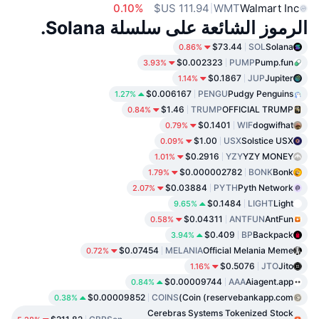
0.10%
WMT
Walmart Inc
الرموز الشائعة على سلسلة Solana.
$73.44
SOL
Solana
0.86%
$0.002323
PUMP
Pump.fun
3.93%
$0.1867
JUP
Jupiter
1.14%
$0.006167
PENGU
Pudgy Penguins
1.27%
$1.46
TRUMP
OFFICIAL TRUMP
0.84%
$0.1401
WIF
dogwifhat
0.79%
$1.00
USX
Solstice USX
0.09%
$0.2916
YZY
YZY MONEY
1.01%
$0.000002782
BONK
Bonk
1.79%
$0.03884
PYTH
Pyth Network
2.07%
$0.1484
LIGHT
Light
9.65%
$0.04311
ANTFUN
AntFun
0.58%
$0.409
BP
Backpack
3.94%
$0.07454
MELANIA
Official Melania Meme
0.72%
$0.5076
JTO
Jito
1.16%
$0.00009744
AAA
Aiagent.app
0.84%
$0.00009852
COINS
Coin (reservebankapp.com)
0.38%
Cerebras Systems Tokenized Stock