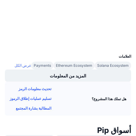
3.3
تقييم (CertiK)
معدلات التمويل
solscan.io
مستشكفات
المحافظ
UCID
16996
العلامات
Solana Ecosystem
Ethereum Ecosystem
Payments
عرض الكل
المزيد من المعلومات
تحديث معلومات الرمز
تسليم عمليات إطلاق الرموز
هل تملك هذا المشروع؟
المطالبة بشارة المجتمع
أسواق Pip