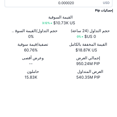
USD
جديد
صناديق الاستثمار المتداولة في العملات المشفرة
x402
إحصائيات Pip
كريبتو
القيمة السوقية
صناديق المؤشرات المتداولة لـ بيتكوين
3.12%
سياسة
صناديق المؤشرات المتداولة لـ إيثريوم
حجم التداول (24 ساعة)
حجم التداول/القيمة السوقية (24 ساعة)
0%
0%
الرياضة
القيمة المخففة بالكامل
تصفية/قيمة سوقية
التحليل الفني
60.76%
المالية
إجمالي العرض
وعرض أقصى
RSI
--
950.24M PIP
تقنية
MACD
العرض المتداول
حاملون
15.83K
540.35M PIP
NFT
موقع إلكتروني
Website
Whitepaper
المشتقات
إحصائيات NFT الشاملة
الوسائط الاجتماعية
نظرة عامة
المبيعات القادمة
0x76ff...9Ee2F2
العقود
تصفيات