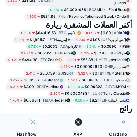
$211.82
CBRSon
5.28%
(Ondo)
$0.0001038
BOSS
Ibiza Final Boss
0.77%
$524.86
FNon
Fabrinet Tokenized Stock (Ondo)
1.30%
أكثر العملات المشفرة زيارة
ADI
ADI
$6.89
بيتكوين
BTC
$64,416.53
0.33%
0.09%
إكس أر بي
XRP
$1.03
إيثريوم
ETH
$1,905.71
0.20%
3.00%
Pi
PI
$0.0896
كاردانو
ADA
$0.2033
6.73%
2.54%
سولانا
SOL
$72.88
Heima
HEI
$0.2025
28.24%
1.75%
$494.38
ZEC
Zcash
$55.88
HYPE
Hyperliquid
4.36%
1.66%
شيبا إينو
SHIB
$0.000004693
4.31%
$0.6739
SUI
Sui
$0.161
XLM
Stellar
2.41%
3.32%
دوجكوين
DOGE
$0.06898
Kaspa
KAS
$0.0256
1.75%
1.67%
$2.00
BEAT
Audiera
$0.09823
SKYAI
SKYAI
14.21%
52.59%
$0.00004884
LUNC
Terra Classic
2.20%
تشين لينك
LINK
$8.21
Hedera
HBAR
$0.06811
1.70%
0.56%
رائج
Hashflow
XRP
Cardano