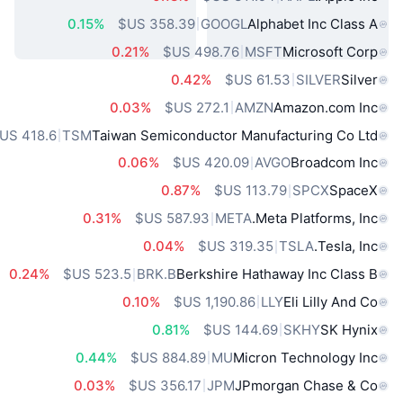
0.15%
GOOGL
Alphabet Inc Class A
0.21%
MSFT
Microsoft Corp
0.42%
SILVER
Silver
0.03%
AMZN
Amazon.com Inc
TSM
Taiwan Semiconductor Manufacturing Co Ltd
0.06%
AVGO
Broadcom Inc
0.87%
SPCX
SpaceX
0.31%
META
Meta Platforms, Inc.
0.04%
TSLA
Tesla, Inc.
0.24%
BRK.B
Berkshire Hathaway Inc Class B
0.10%
LLY
Eli Lilly And Co
0.81%
SKHY
SK Hynix
0.44%
MU
Micron Technology Inc
0.03%
JPM
JPmorgan Chase & Co