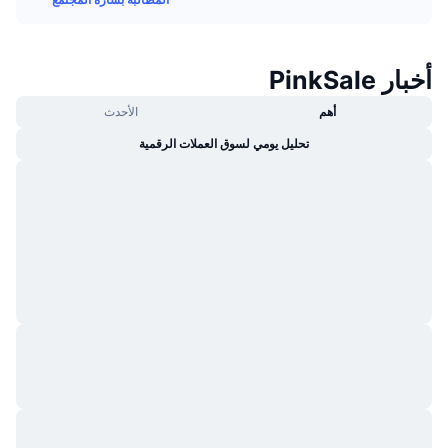
جديد
صناديق الاستثمار المتداولة في العملات المشفرة
x402
كريبتو
صناديق المؤشرات المتداولة لـ بيتكوين
أخبار PinkSale
أهم
الأحدث
سياسة
صناديق المؤشرات المتداولة لـ إيثريوم
تحليل يومي لسوق العملات الرقمية
الرياضة
التحليل الفني
المالية
RSI
تقنية
MACD
NFT
المشتقات
إحصائيات NFT الشاملة
نظرة عامة
المبيعات القادمة
تصفيات