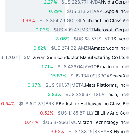
2.27%
NVDA
Nvidia Corp
0.29%
AAPL
Apple Inc.
0.96%
GOOGL
Alphabet Inc Class A
0.03%
MSFT
Microsoft Corp
3.05%
SILVER
Silver
0.82%
AMZN
Amazon.com Inc
TSM
Taiwan Semiconductor Manufacturing Co Ltd
1.71%
AVGO
Broadcom Inc
15.83%
SPCX
SpaceX
0.37%
META
Meta Platforms, Inc.
2.83%
TSLA
Tesla, Inc.
0.54%
BRK.B
Berkshire Hathaway Inc Class B
0.52%
LLY
Eli Lilly And Co
0.44%
MU
Micron Technology Inc
3.92%
SKHY
SK Hynix