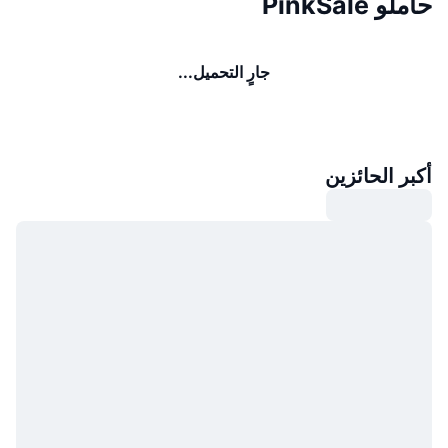
حاملو PinkSale
جارٍ التحميل...
أكبر الحائزين