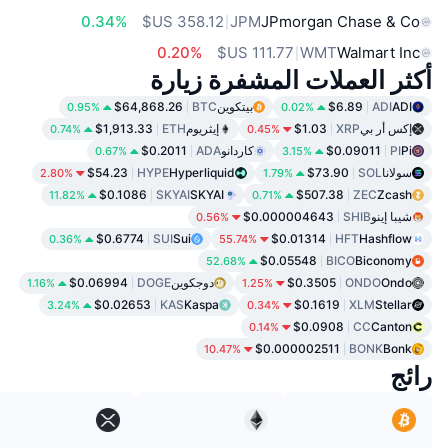
0.34%
JPM
JPmorgan Chase & Co
0.20%
WMT
Walmart Inc
أكثر العملات المشفرة زيارة
ADI
ADI
$6.89
بيتكوين
BTC
$64,868.26
0.95%
0.02%
إكس أر بي
XRP
$1.03
إيثريوم
ETH
$1,913.33
0.74%
0.45%
Pi
PI
$0.09011
كاردانو
ADA
$0.2011
0.67%
3.15%
سولانا
SOL
$73.90
Hyperliquid
HYPE
$54.23
2.80%
1.79%
$0.1086
SKYAI
SKYAI
$507.38
ZEC
Zcash
11.82%
0.71%
شيبا إينو
SHIB
$0.000004643
0.56%
$0.6774
SUI
Sui
$0.01314
HFT
Hashflow
0.36%
55.74%
$0.05548
BICO
Biconomy
52.68%
Ondo
ONDO
$0.3505
دوجكوين
DOGE
$0.06994
1.16%
1.25%
$0.02653
KAS
Kaspa
$0.1619
XLM
Stellar
3.24%
0.34%
$0.0908
CC
Canton
0.14%
$0.000002511
BONK
Bonk
10.47%
رائج