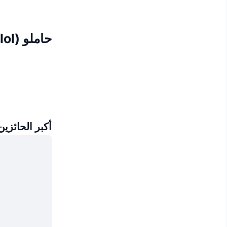
حاملو Neiro (neiro.lol)
أكبر الحائزين