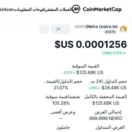
العملات المشفرة
لوحات المعلومات
exScan
Neiro (neiro.lol)
NEIRO
3K
#2876
)
24h
(
2.21%
القيمة السوقية
2.21%
حجم التداول (24 ساعة)
حجم التداول/القيمة السوقية (24 ساعة)
21.07%
2.19%
القيمة المخففة بالكامل
تصفية/قيمة سوقية
105.28%
إجمالي العرض
وعرض أقصى
--
999.99M NEIRO
العرض المتداول
حاملون