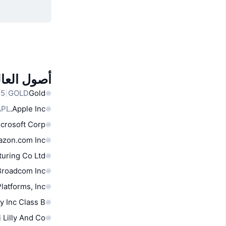
أصول العال
GOLD
Gold
APL
Apple Inc.
crosoft Corp
zon.com Inc
uring Co Ltd
Broadcom Inc
latforms, Inc.
y Inc Class B
i Lilly And Co