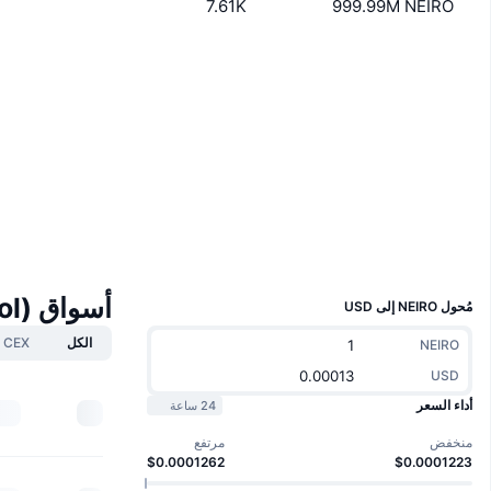
7.61K
999.99M NEIRO
Boost
موقع إلكتروني
Website
الوسائط الاجتماعية
العقود
CTJf74...xsZ6UL
2.4
تقييم (CertiK)
مستشكفات
solscan.io
المحافظ
UCID
32464
أسواق Neiro (neiro.lol)
مُحول NEIRO إلى USD
الكل
CEX
NEIRO
USD
أداء السعر
24 ساعة
منخفض
مرتفع
$0.0001262
$0.0001223