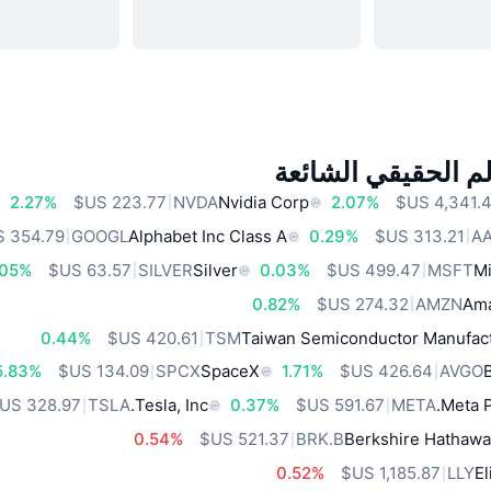
م الحقيقي الشائعة
2.27%
NVDA
Nvidia Corp
2.07%
GOOGL
Alphabet Inc Class A
0.29%
A
.05%
SILVER
Silver
0.03%
MSFT
Mi
0.82%
AMZN
Ama
0.44%
TSM
Taiwan Semiconductor Manufact
5.83%
SPCX
SpaceX
1.71%
AVGO
TSLA
Tesla, Inc.
0.37%
META
Meta P
0.54%
BRK.B
Berkshire Hathawa
0.52%
LLY
El