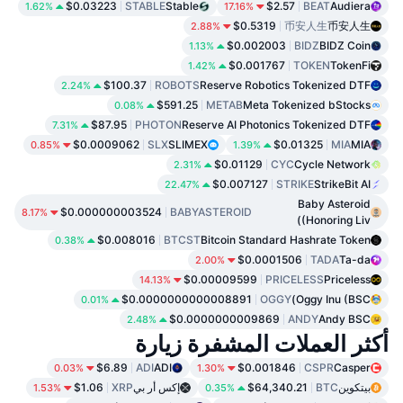
$0.03223
STABLE
Stable
$2.57
BEAT
Audiera
1.62%
17.16%
$0.5319
币安人生
币安人生
2.88%
$0.002003
BIDZ
BIDZ Coin
1.13%
$0.001767
TOKEN
TokenFi
1.42%
$100.37
ROBOTS
Reserve Robotics Tokenized DTF
2.24%
$591.25
METAB
Meta Tokenized bStocks
0.08%
$87.95
PHOTON
Reserve AI Photonics Tokenized DTF
7.31%
$0.0009062
SLX
SLIMEX
$0.01325
MIA
MIA
0.85%
1.39%
$0.01129
CYC
Cycle Network
2.31%
$0.007127
STRIKE
StrikeBit AI
22.47%
Baby Asteroid
$0.000000003524
BABYASTEROID
8.17%
(Honoring Liv)
$0.008016
BTCST
Bitcoin Standard Hashrate Token
0.38%
$0.0001506
TADA
Ta-da
2.00%
$0.00009599
PRICELESS
Priceless
14.13%
$0.0000000000008891
OGGY
Oggy Inu (BSC)
0.01%
$0.0000000009869
ANDY
Andy BSC
2.48%
أكثر العملات المشفرة زيارة
$6.89
ADI
ADI
$0.001846
CSPR
Casper
0.03%
1.30%
بيتكوين
BTC
$64,340.21
إكس أر بي
XRP
$1.06
1.53%
0.35%