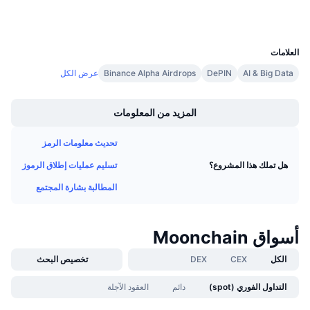
المحافظ
معدلات التمويل
UCID
38247
العلامات
AI & Big Data
DePIN
Binance Alpha Airdrops
عرض الكل
Boost
المزيد من المعلومات
تحديث معلومات الرمز
تسليم عمليات إطلاق الرموز
هل تملك هذا المشروع؟
المطالبة بشارة المجتمع
أسواق Moonchain
الكل
CEX
DEX
تخصيص البحث
التداول الفوري (spot)
دائم
العقود الآجلة