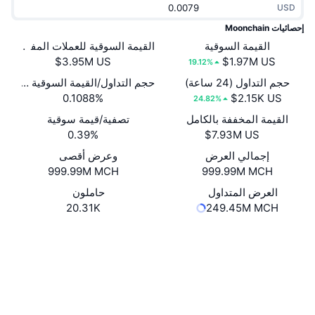
USD
جديد
صناديق الاستثمار المتداولة في العملات المشفرة
x402
إحصائيات Moonchain
كريبتو
القيمة السوقية
القيمة السوقية للعملات المفتوحة
صناديق المؤشرات المتداولة لـ بيتكوين
19.12%
سياسة
صناديق المؤشرات المتداولة لـ إيثريوم
حجم التداول (24 ساعة)
حجم التداول/القيمة السوقية (24 ساعة)
0.1088%
24.82%
الرياضة
القيمة المخففة بالكامل
تصفية/قيمة سوقية
التحليل الفني
0.39%
المالية
إجمالي العرض
وعرض أقصى
RSI
999.99M MCH
999.99M MCH
تقنية
MACD
العرض المتداول
حاملون
20.31K
249.45M MCH
NFT
موقع إلكتروني
Website
Whitepaper
المشتقات
الوسائط الاجتماعية
إحصائيات NFT الشاملة
نظرة عامة
العقود
0xF8F3...2b7211
3.8
تقييم (CertiK)
المبيعات القادمة
تصفيات
مستشكفات
bscscan.com