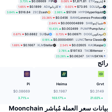
إيثريوم
ETH
$1,871.81
Pi
PI
$0.08669
3.73%
0.08%
سولانا
SOL
$73.95
كاردانو
ADA
$0.1899
1.65%
0.02%
$516.84
ZEC
Zcash
$57.09
HYPE
Hyperliquid
3.84%
2.98%
$0.0456
BANK
Lorenzo Protocol
23.36%
شيبا إينو
SHIB
$0.000004899
2.64%
$0.002499
PUMP
Pump.fun
10.43%
دوجكوين
DOGE
$0.06971
Sui
SUI
$0.6882
0.67%
0.73%
$0.00004991
LUNC
Terra Classic
0.18%
$0.1667
XLM
Stellar
$0.02605
KAS
Kaspa
1.69%
2.54%
$197.63
TAO
Bittensor
2.78%
$0.06247
SKYAI
SKYAI
23.28%
رائج
Pi
Heima
Grvt
$0.08669
$0.1987
$0.3149
3.71%
103.17%
21.02%
بيانات سعر العملة مُباشر Moonchain