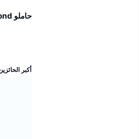
حاملو KoiPond
أكبر الحائزين