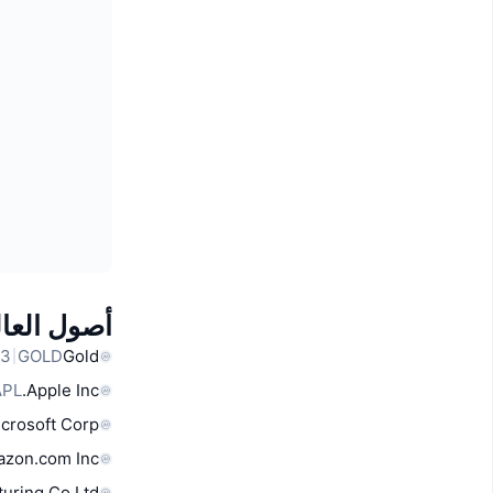
أصول العال
GOLD
Gold
APL
Apple Inc.
crosoft Corp
zon.com Inc
uring Co Ltd