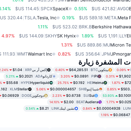
6.14%
SPCX
SpaceX
0.55%
AVGO
TSLA
Tesla, Inc.
0.19%
META
Meta P
1.11%
BRK.B
Berkshire Hathawa
4.97%
SKHY
SK Hynix
1.89%
LLY
El
1.31%
MU
Micron Te
WMT
Walmart Inc
0.82%
JPM
JPmorgan
ات المشفرة زيارة
بيتكوين
BTC
$64,285.51
إكس أر بي
XRP
$1.04
2.24%
0.40%
0.09%
$1,902
Pi
PI
$0.0891
كاردانو
ADA
$0.2021
5.21%
3.20%
0.31%
$55.68
HYPE
Hyperliquid
$0.192
HEI
Heima
$72
8%
25.75%
1.87%
$503.
شيبا إينو
SHIB
$0.000004657
Stellar
XLM
.162
5.06%
0.85%
$0.100
Sui
SUI
$0.6738
دوجكوين
DOGE
$0.06929
2.23%
53.93%
$2.00
BEAT
Audiera
$0.02
14.10%
1.77%
LUN
$0.00004928
تشين لينك
LINK
$8.21
0.54%
0.84%
$0.06847
1.19%