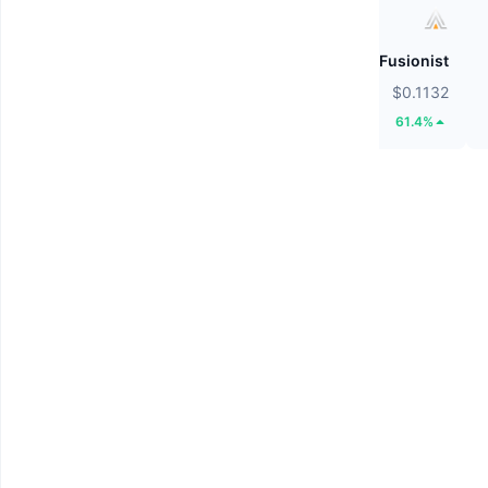
ZEROBASE
Fusionist
$0.2062
$0.1132
60.74%
61.4%