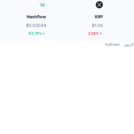
Hashflow
XRP
$0.03044
$1.04
63.79%
2.24%
الرموز
KoiPond