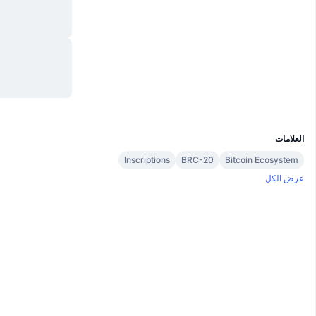
موقع إلكتروني
Website
Whitepaper
الوسائط الاجتماعية
العقود
0x8df5...1fffae
مستشكفات
etherscan.io
المحافظ
UCID
28831
العلامات
Inscriptions
BRC-20
Bitcoin Ecosystem
عرض الكل