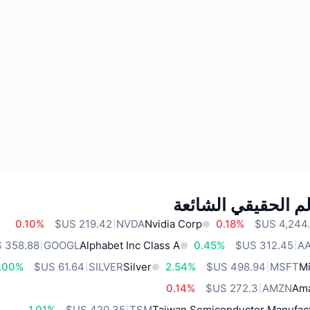
م الحقيقي الشائعة
0.10%
NVDA
Nvidia Corp
0.18%
GOOGL
Alphabet Inc Class A
0.45%
A
.00%
SILVER
Silver
2.54%
MSFT
Mi
0.14%
AMZN
Ama
1.01%
TSM
Taiwan Semiconductor Manufact