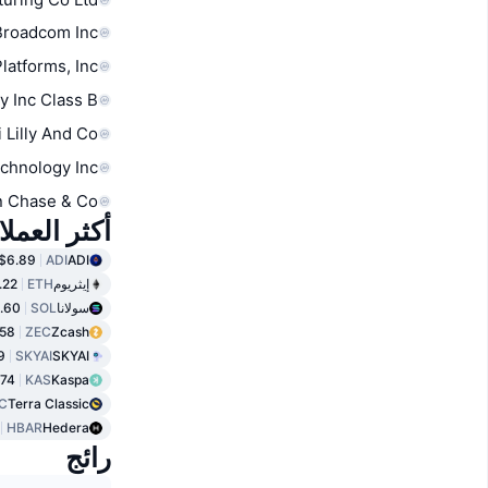
Broadcom Inc
latforms, Inc.
y Inc Class B
i Lilly And Co
chnology Inc
 Chase & Co
أكثر العمل
$6.89
ADI
ADI
إيثريوم
ETH
.22
سولانا
SOL
.60
58
ZEC
Zcash
9
SKYAI
SKYAI
574
KAS
Kaspa
C
Terra Classic
HBAR
Hedera
رائج