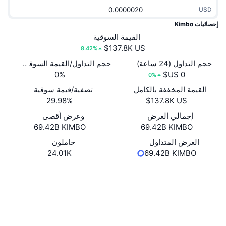
جديد
صناديق الاستثمار المتداولة في العملات المشفرة
USD
x402
إحصائيات Kimbo
كريبتو
صناديق المؤشرات المتداولة لـ بيتكوين
القيمة السوقية
8.42%
سياسة
صناديق المؤشرات المتداولة لـ إيثريوم
حجم التداول (24 ساعة)
حجم التداول/القيمة السوقية (24 ساعة)
0%
0%
الرياضة
التحليل الفني
القيمة المخففة بالكامل
تصفية/قيمة سوقية
29.98%
المالية
RSI
إجمالي العرض
وعرض أقصى
69.42B KIMBO
69.42B KIMBO
تقنية
MACD
العرض المتداول
حاملون
24.01K
69.42B KIMBO
NFT
المشتقات
موقع إلكتروني
Website
الوسائط الاجتماعية
إحصائيات NFT الشاملة
نظرة عامة
العقود
0x184f...d568c1
3.1
المبيعات القادمة
تقييم (CertiK)
تصفيات
snowscan.xyz