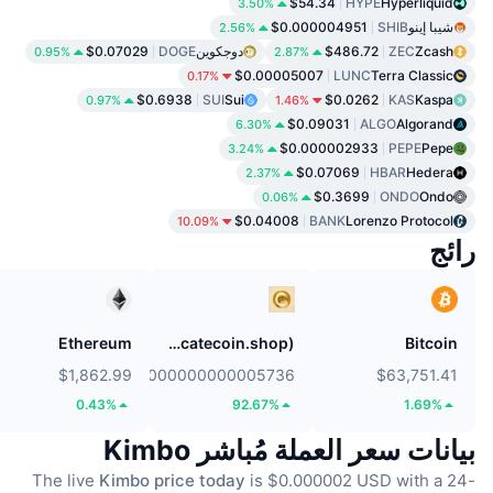
$54.34
HYPE
Hyperliquid
3.50%
شيبا إينو
SHIB
$0.000004951
2.56%
Zcash
ZEC
$486.72
دوجكوين
DOGE
$0.07029
0.95%
2.87%
$0.00005007
LUNC
Terra Classic
0.17%
$0.6938
SUI
Sui
$0.0262
KAS
Kaspa
0.97%
1.46%
$0.09031
ALGO
Algorand
6.30%
$0.000002933
PEPE
Pepe
3.24%
$0.07069
HBAR
Hedera
2.37%
$0.3699
ONDO
Ondo
0.06%
$0.04008
BANK
Lorenzo Protocol
10.09%
رائج
Ethereum
Catecoin (catecoin.shop)
Bitcoin
$1,862.99
$0.0000000000005736
$63,751.41
0.43%
92.67%
1.69%
بيانات سعر العملة مُباشر Kimbo
The live
Kimbo price today
is $0.000002 USD with a 24-