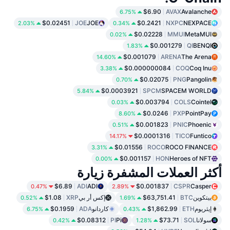
$6.90
AVAX
Avalanche
6.75%
$0.02451
JOE
JOE
$0.2421
NXPC
NEXPACE
2.03%
0.34%
$0.02228
MMUI
MetaMUI
0.02%
$0.001279
QI
BENQI
1.83%
$0.001079
ARENA
The Arena
14.60%
$0.000000084
COQ
Coq Inu
3.38%
$0.02075
PNG
Pangolin
0.70%
$0.0003921
SPCM
SPACEM WORLD
5.84%
$0.003794
COLS
Cointel
0.03%
$0.0246
PXP
PointPay
8.60%
$0.001823
PNIC
Phoenic
0.51%
$0.0001316
TICO
Funtico
14.17%
$0.01556
ROCO
ROCO FINANCE
3.31%
$0.001157
HON
Heroes of NFT
0.00%
أكثر العملات المشفرة زيارة
$6.89
ADI
ADI
$0.001837
CSPR
Casper
0.47%
2.89%
بيتكوين
BTC
$63,751.41
إكس أر بي
XRP
$1.08
0.52%
1.69%
إيثريوم
ETH
$1,862.99
كاردانو
ADA
$0.1959
6.75%
0.43%
سولانا
SOL
$73.71
Pi
PI
$0.08312
0.42%
1.28%