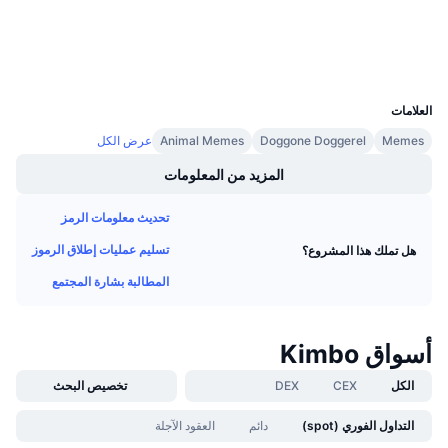
مستشكفات
معدلات التمويل
المحافظ
UCID
28836
العلامات
Memes
Doggone Doggerel
Animal Memes
عرض الكل
المزيد من المعلومات
تحديث معلومات الرمز
تسليم عمليات إطلاق الرموز
هل تملك هذا المشروع؟
المطالبة بشارة المجتمع
أسواق Kimbo
الكل
CEX
DEX
تخصيص البحث
التداول الفوري (spot)
دائم
العقود الآجلة