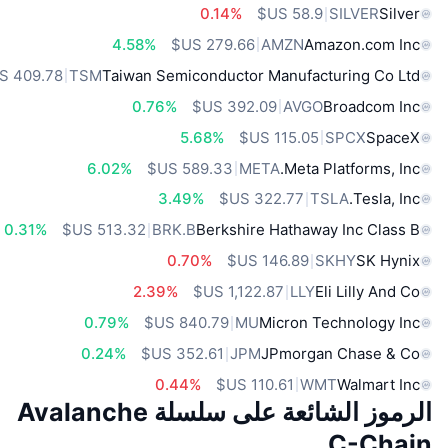
0.14%
SILVER
Silver
4.58%
AMZN
Amazon.com Inc
TSM
Taiwan Semiconductor Manufacturing Co Ltd
0.76%
AVGO
Broadcom Inc
5.68%
SPCX
SpaceX
6.02%
META
Meta Platforms, Inc.
3.49%
TSLA
Tesla, Inc.
0.31%
BRK.B
Berkshire Hathaway Inc Class B
0.70%
SKHY
SK Hynix
2.39%
LLY
Eli Lilly And Co
0.79%
MU
Micron Technology Inc
0.24%
JPM
JPmorgan Chase & Co
0.44%
WMT
Walmart Inc
الرموز الشائعة على سلسلة Avalanche
C-Chain.