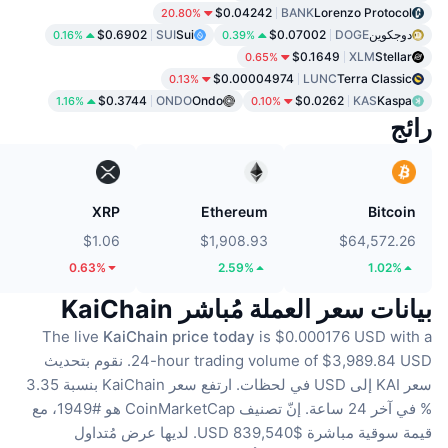
$0.04242
BANK
Lorenzo Protocol
20.80%
دوجكوين
DOGE
$0.07002
Sui
SUI
$0.6902
0.16%
0.39%
$0.1649
XLM
Stellar
0.65%
$0.00004974
LUNC
Terra Classic
0.13%
$0.3744
ONDO
Ondo
$0.0262
KAS
Kaspa
1.16%
0.10%
رائج
XRP
Ethereum
Bitcoin
$1.06
$1,908.93
$64,572.26
0.63%
2.59%
1.02%
بيانات سعر العملة مُباشر KaiChain
The live
KaiChain price today
is $0.000176 USD with a
24-hour trading volume of $3,989.84 USD.
نقوم بتحديث
سعر KAI إلى USD في لحظات.
ارتفع سعر KaiChain بنسبة 3.35
% في آخر 24 ساعة.
إنّ تصنيف CoinMarketCap هو #1949، مع
قيمة سوقية مباشرة $839,540 USD.
لديها عرض مُتداول