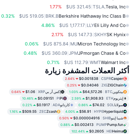
1.77%
TSLA
Tesla, Inc.
0.32%
BRK.B
Berkshire Hathaway Inc Class B
4.86%
LLY
Eli Lilly And Co
2.17%
SKHY
SK Hynix
0.06%
MU
Micron Technology Inc
0.48%
JPM
JPmorgan Chase & Co
0.71%
WMT
Walmart Inc
أكثر العملات المشفرة زيارة
$0.001838
CSPR
Casper
2.64%
$0.04046
ZIG
ZIGChain
0.25%
بيتكوين
BTC
$64,572.26
إكس أر بي
XRP
$1.06
0.64%
1.03%
إيثريوم
ETH
$1,908.93
Pi
PI
$0.09151
10.46%
2.59%
سولانا
SOL
$74.02
كاردانو
ADA
$0.1917
0.22%
0.86%
$509.55
ZEC
Zcash
$56.91
HYPE
Hyperliquid
1.16%
4.00%
شيبا إينو
SHIB
$0.000004916
0.50%
$0.002413
PUMP
Pump.fun
0.88%
$0.2605
HEI
Heima
102.44%