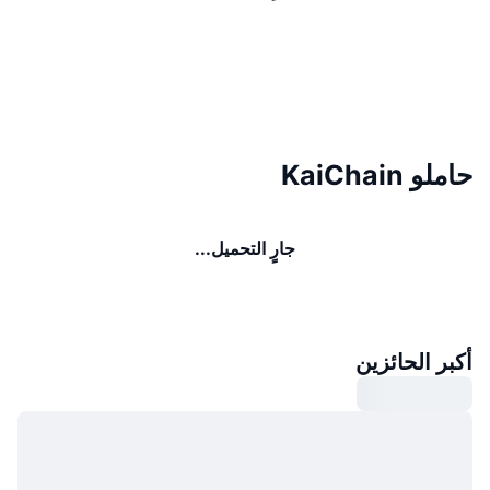
حاملو KaiChain
جارٍ التحميل...
أكبر الحائزين