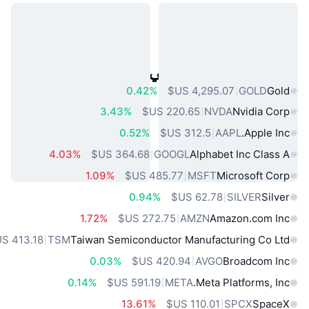
أصول العالم الحقيقي الشائعة
0.42%
GOLD
Gold
3.43%
NVDA
Nvidia Corp
0.52%
AAPL
Apple Inc.
4.03%
GOOGL
Alphabet Inc Class A
1.09%
MSFT
Microsoft Corp
0.94%
SILVER
Silver
1.72%
AMZN
Amazon.com Inc
TSM
Taiwan Semiconductor Manufacturing Co Ltd
0.03%
AVGO
Broadcom Inc
0.14%
META
Meta Platforms, Inc.
13.61%
SPCX
SpaceX