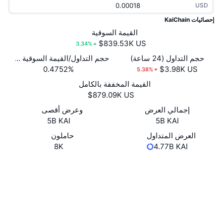
USD
جديد
صناديق الاستثمار المتداولة في العملات المشفرة
x402
إحصائيات KaiChain
كريبتو
القيمة السوقية
صناديق المؤشرات المتداولة لـ بيتكوين
3.34%
سياسة
صناديق المؤشرات المتداولة لـ إيثريوم
حجم التداول (24 ساعة)
حجم التداول/القيمة السوقية (24 ساعة)
0.4752%
5.38%
الرياضة
القيمة المخففة بالكامل
التحليل الفني
المالية
إجمالي العرض
وعرض أقصى
RSI
5B KAI
5B KAI
تقنية
MACD
العرض المتداول
حاملون
8K
4.77B KAI
NFT
موقع إلكتروني
Website
Whitepaper
المشتقات
الوسائط الاجتماعية
إحصائيات NFT الشاملة
نظرة عامة
0x39ae...ddab10
العقود
المبيعات القادمة
تصفيات
4.0
تقييم (CertiK)