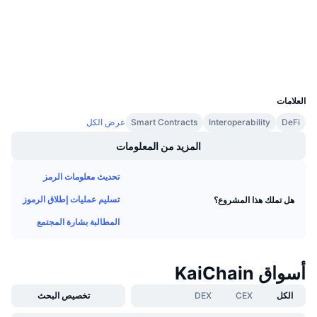
Audits
معدلات التمويل
مستشكفات
explorer.kai.now
المحافظ
UCID
5453
العلامات
DeFi
Interoperability
Smart Contracts
عرض الكل
المزيد من المعلومات
تحديث معلومات الرمز
تسليم عمليات إطلاق الرموز
هل تملك هذا المشروع؟
المطالبة بشارة المجتمع
أسواق KaiChain
الكل
CEX
DEX
تخصيص البحث