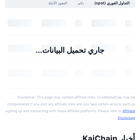
التداول الفوري (spot)
دائم
العقود الآجلة
جاري تحميل البيانات...
Disclaimer: This page may contain affiliate links. CoinMarketCap may be
compensated if you visit any affiliate links and you take certain actions such as
signing up and transacting with these affiliate platforms. Please refer to
Affiliate
.
Disclosure
أخبار KaiChain